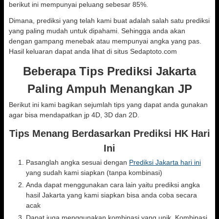
berikut ini mempunyai peluang sebesar 85%.
Dimana, prediksi yang telah kami buat adalah salah satu prediksi
yang paling mudah untuk dipahami. Sehingga anda akan
dengan gampang menebak atau mempunyai angka yang pas.
Hasil keluaran dapat anda lihat di situs Sedaptoto.com
Beberapa Tips Prediksi Jakarta
Paling Ampuh Menangkan JP
Berikut ini kami bagikan sejumlah tips yang dapat anda gunakan
agar bisa mendapatkan jp 4D, 3D dan 2D.
Tips Menang Berdasarkan Prediksi HK Hari
Ini
Pasanglah angka sesuai dengan
Prediksi Jakarta hari ini
yang sudah kami siapkan (tanpa kombinasi)
Anda dapat menggunakan cara lain yaitu prediksi angka
hasil Jakarta yang kami siapkan bisa anda coba secara
acak
Dapat juga menggunakan kombinasi yang unik. Kombinasi