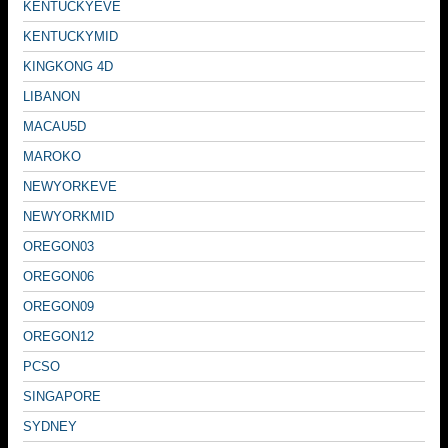
KENTUCKYEVE
KENTUCKYMID
KINGKONG 4D
LIBANON
MACAU5D
MAROKO
NEWYORKEVE
NEWYORKMID
OREGON03
OREGON06
OREGON09
OREGON12
PCSO
SINGAPORE
SYDNEY