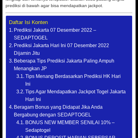
prediksi di bawah agar bisa mendapatkan jackpot.
Daftar Isi Konten
Prediksi Jakarta 07 Desember 2022 –
SEDAPTOGEL
Prediksi Jakarta Hari Ini 07 Desember 2022
Dijamin Jitu
Beberapa Tips Prediksi Jakarta Paling Ampuh
Menangkan JP
Tips Menang Berdasarkan Prediksi HK Hari
Ini
Tips Agar Mendapatkan Jackpot Togel Jakarta
Hari Ini
Beragam Bonus yang Didapat Jika Anda
Bergabung dengan SEDAPTOGEL
BONUS NEW MEMBER SENILAI 10% –
Sedaptogel
BONUS DEPOSIT HARIAN SEBERSAR