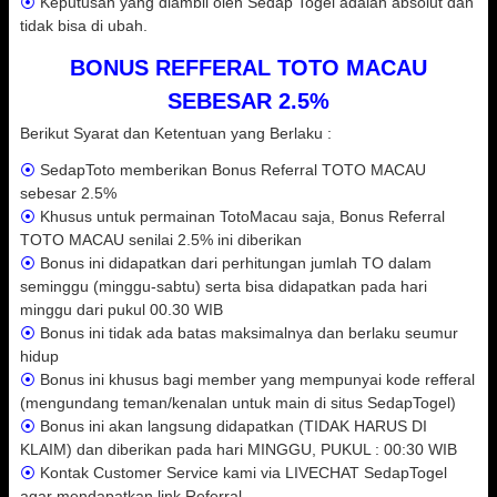
⦿
Keputusan yang diambil oleh Sedap Togel adalah absolut dan
tidak bisa di ubah.
BONUS REFFERAL TOTO MACAU
SEBESAR 2.5%
Berikut Syarat dan Ketentuan yang Berlaku :
⦿
SedapToto memberikan Bonus Referral TOTO MACAU
sebesar 2.5%
⦿
Khusus untuk permainan TotoMacau saja, Bonus Referral
TOTO MACAU senilai 2.5% ini diberikan
⦿
Bonus ini didapatkan dari perhitungan jumlah TO dalam
seminggu (minggu-sabtu) serta bisa didapatkan pada hari
minggu dari pukul 00.30 WIB
⦿
Bonus ini tidak ada batas maksimalnya dan berlaku seumur
hidup
⦿
Bonus ini khusus bagi member yang mempunyai kode refferal
(mengundang teman/kenalan untuk main di situs SedapTogel)
⦿
Bonus ini akan langsung didapatkan (TIDAK HARUS DI
KLAIM) dan diberikan pada hari MINGGU, PUKUL : 00:30 WIB
⦿
Kontak Customer Service kami via LIVECHAT SedapTogel
agar mendapatkan link Referral