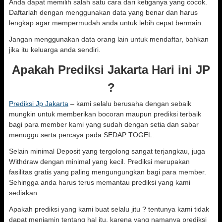
Anda dapat memilih salah satu cara dari ketiganya yang cocok.
Daftarlah dengan menggunakan data yang benar dan harus
lengkap agar mempermudah anda untuk lebih cepat bermain.
Jangan menggunakan data orang lain untuk mendaftar, bahkan
jika itu keluarga anda sendiri.
Apakah Prediksi Jakarta Hari ini JP
?
Prediksi Jp Jakarta
– kami selalu berusaha dengan sebaik
mungkin untuk memberikan bocoran maupun prediksi terbaik
bagi para member kami yang sudah dengan setia dan sabar
menuggu serta percaya pada SEDAP TOGEL.
Selain minimal Deposit yang tergolong sangat terjangkau, juga
Withdraw dengan minimal yang kecil. Prediksi merupakan
fasilitas gratis yang paling mengungungkan bagi para member.
Sehingga anda harus terus memantau prediksi yang kami
sediakan.
Apakah prediksi yang kami buat selalu jitu ? tentunya kami tidak
dapat menjamin tentang hal itu, karena yang namanya prediksi