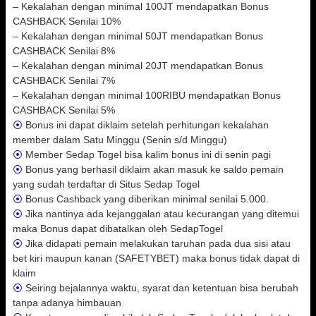
– Kekalahan dengan minimal 100JT mendapatkan Bonus
CASHBACK Senilai 10%
– Kekalahan dengan minimal 50JT mendapatkan Bonus
CASHBACK Senilai 8%
– Kekalahan dengan minimal 20JT mendapatkan Bonus
CASHBACK Senilai 7%
– Kekalahan dengan minimal 100RIBU mendapatkan Bonus
CASHBACK Senilai 5%
⦿
Bonus ini dapat diklaim setelah perhitungan kekalahan
member dalam Satu Minggu (Senin s/d Minggu)
⦿
Member Sedap Togel bisa kalim bonus ini di senin pagi
⦿
Bonus yang berhasil diklaim akan masuk ke saldo pemain
yang sudah terdaftar di Situs Sedap Togel
⦿
Bonus Cashback yang diberikan minimal senilai 5.000.
⦿
Jika nantinya ada kejanggalan atau kecurangan yang ditemui
maka Bonus dapat dibatalkan oleh SedapTogel
⦿
Jika didapati pemain melakukan taruhan pada dua sisi atau
bet kiri maupun kanan (SAFETYBET) maka bonus tidak dapat di
klaim
⦿
Seiring bejalannya waktu, syarat dan ketentuan bisa berubah
tanpa adanya himbauan