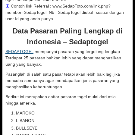
⦿
Contoh link Referral : www.SedapToto.com/link.php?
member=SedapTogel. Nb : SedapTogel diubah sesuai dengan
user Id yang anda punya
Data Pasaran Paling Lengkap di
Indonesia – Sedaptogel
SEDAPTOGEL
mempunyai pasaran yang tergolong lengkap.
Terdapat 25 pasaran bahkan lebih yang dapat menghasilkan
uang yang banyak.
Pasanglah di salah satu pasar tetapi akan lebih baik lagi jika
mencoba semuanya agar mendapatkan jenis pasaran yang
menghasilkan keberuntungan.
Berikut ini merupakan daftar pasaran togel mulai dari asia
hingga amerika.
MAROKO
LIBANON
BULLSEYE