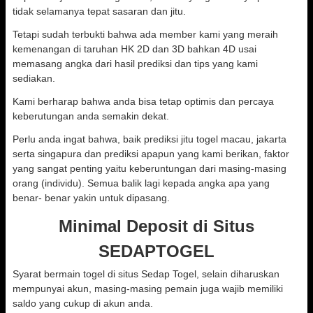
tidak selamanya tepat sasaran dan jitu.
Tetapi sudah terbukti bahwa ada member kami yang meraih
kemenangan di taruhan HK 2D dan 3D bahkan 4D usai
memasang angka dari hasil prediksi dan tips yang kami
sediakan.
Kami berharap bahwa anda bisa tetap optimis dan percaya
keberutungan anda semakin dekat.
Perlu anda ingat bahwa, baik prediksi jitu togel macau, jakarta
serta singapura dan prediksi apapun yang kami berikan, faktor
yang sangat penting yaitu keberuntungan dari masing-masing
orang (individu). Semua balik lagi kepada angka apa yang
benar- benar yakin untuk dipasang.
Minimal Deposit di Situs
SEDAPTOGEL
Syarat bermain togel di situs Sedap Togel, selain diharuskan
mempunyai akun, masing-masing pemain juga wajib memiliki
saldo yang cukup di akun anda.