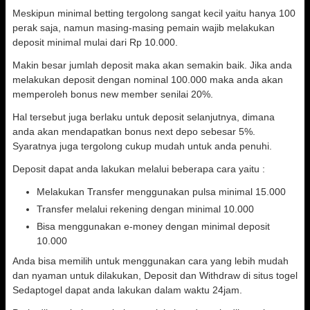
Meskipun minimal betting tergolong sangat kecil yaitu hanya 100
perak saja, namun masing-masing pemain wajib melakukan
deposit minimal mulai dari Rp 10.000.
Makin besar jumlah deposit maka akan semakin baik. Jika anda
melakukan deposit dengan nominal 100.000 maka anda akan
memperoleh bonus new member senilai 20%.
Hal tersebut juga berlaku untuk deposit selanjutnya, dimana
anda akan mendapatkan bonus next depo sebesar 5%.
Syaratnya juga tergolong cukup mudah untuk anda penuhi.
Deposit dapat anda lakukan melalui beberapa cara yaitu :
Melakukan Transfer menggunakan pulsa minimal 15.000
Transfer melalui rekening dengan minimal 10.000
Bisa menggunakan e-money dengan minimal deposit
10.000
Anda bisa memilih untuk menggunakan cara yang lebih mudah
dan nyaman untuk dilakukan, Deposit dan Withdraw di situs togel
Sedaptogel dapat anda lakukan dalam waktu 24jam.