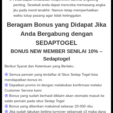
penting. Sesekali anda dapat mencoba memasang angka
jitu pada menit terakhir. Namun tetap memperhatikan
waktu tutup pasang agar tidak ketinggalan.
Beragam Bonus yang Didapat Jika
Anda Bergabung dengan
SEDAPTOGEL
BONUS NEW MEMBER SENILAI 10% –
Sedaptogel
Berikut Syarat dan Ketentuan yang Berlaku :
⦿
Semua pemain yang terdaftar di Situs Sedap Togel bisa
mendapatkan bonus ini.
⦿
Dapatkan promo ini dengan melakukan konfirmasi melalui
Customer Service kami
⦿
Bonus yang sudah berhasil diklaim akan otomatis masuk ke
saldo pemain pada situs Sedap Togel
⦿
Bonus yang diberikan maksimal sebesar 20.000 ribu
⦿
Jika sudah lakukan betting turnover sebanyak x3 maka dana