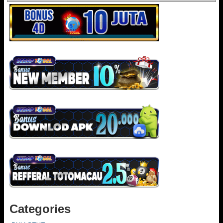
Categories