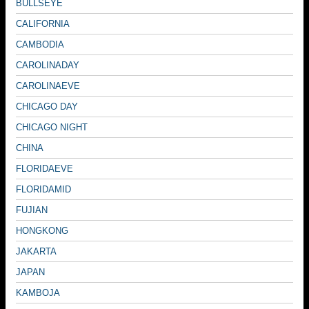
BULLSEYE
CALIFORNIA
CAMBODIA
CAROLINADAY
CAROLINAEVE
CHICAGO DAY
CHICAGO NIGHT
CHINA
FLORIDAEVE
FLORIDAMID
FUJIAN
HONGKONG
JAKARTA
JAPAN
KAMBOJA