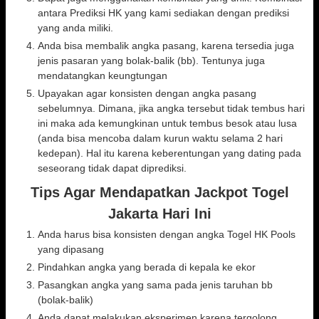
antara Prediksi HK yang kami sediakan dengan prediksi
yang anda miliki.
Anda bisa membalik angka pasang, karena tersedia juga
jenis pasaran yang bolak-balik (bb). Tentunya juga
mendatangkan keungtungan
Upayakan agar konsisten dengan angka pasang
sebelumnya. Dimana, jika angka tersebut tidak tembus hari
ini maka ada kemungkinan untuk tembus besok atau lusa
(anda bisa mencoba dalam kurun waktu selama 2 hari
kedepan). Hal itu karena keberentungan yang dating pada
seseorang tidak dapat diprediksi.
Tips Agar Mendapatkan Jackpot Togel
Jakarta Hari Ini
Anda harus bisa konsisten dengan angka Togel HK Pools
yang dipasang
Pindahkan angka yang berada di kepala ke ekor
Pasangkan angka yang sama pada jenis taruhan bb
(bolak-balik)
Anda dapat melakukan eksperimen karena tergolong