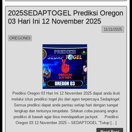
2025SEDAPTOGEL Prediksi Oregon
03 Hari Ini 12 November 2025
11/11/2025
OREGON03
Prediksi Oregon 03 Hari Ini 12 November 2025 dapat anda ikuti
melalui situs prediksi togel jitu dari agen terpercaya Sedaptogel.
Semua prediksi dapat anda pantau setiap hari dengan sangat
lengkap dan tentunya terupdate. Silakan coba pasang angka
prediksi di bawah agar bisa mendapatkan jackpot. Prediksi
Oregon 03 12 November 2025 – SEDAPTOGEL “Tutup […]
Read Post