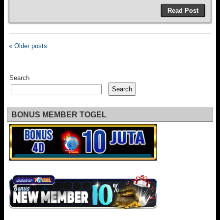
Read Post
« Older posts
Search
Search
BONUS MEMBER TOGEL