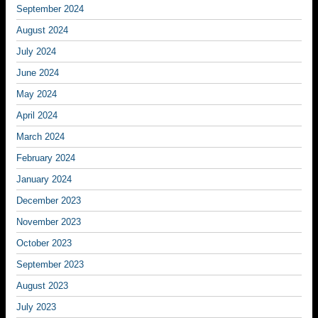
September 2024
August 2024
July 2024
June 2024
May 2024
April 2024
March 2024
February 2024
January 2024
December 2023
November 2023
October 2023
September 2023
August 2023
July 2023