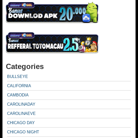
Categories
BULLSEYE
CALIFORNIA
CAMBODIA
CAROLINADAY
CAROLINAEVE
CHICAGO DAY
CHICAGO NIGHT