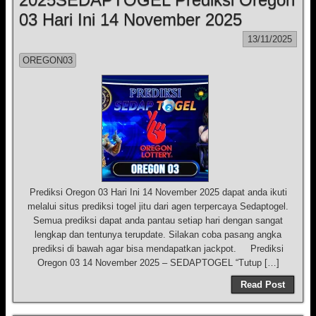
03 Hari Ini 14 November 2025
13/11/2025
OREGON03
Prediksi Oregon 03 Hari Ini 14 November 2025 dapat anda ikuti
melalui situs prediksi togel jitu dari agen terpercaya Sedaptogel.
Semua prediksi dapat anda pantau setiap hari dengan sangat
lengkap dan tentunya terupdate. Silakan coba pasang angka
prediksi di bawah agar bisa mendapatkan jackpot. Prediksi
Oregon 03 14 November 2025 – SEDAPTOGEL “Tutup […]
Read Post