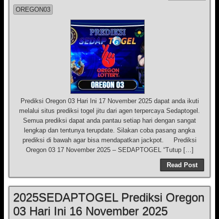
OREGON03
Prediksi Oregon 03 Hari Ini 17 November 2025 dapat anda ikuti
melalui situs prediksi togel jitu dari agen terpercaya Sedaptogel.
Semua prediksi dapat anda pantau setiap hari dengan sangat
lengkap dan tentunya terupdate. Silakan coba pasang angka
prediksi di bawah agar bisa mendapatkan jackpot. Prediksi
Oregon 03 17 November 2025 – SEDAPTOGEL “Tutup […]
Read Post
2025SEDAPTOGEL Prediksi Oregon
03 Hari Ini 16 November 2025