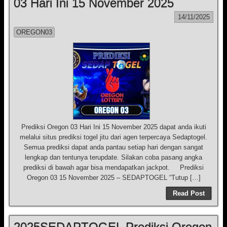
03 Hari Ini 15 November 2025
14/11/2025
OREGON03
Prediksi Oregon 03 Hari Ini 15 November 2025 dapat anda ikuti
melalui situs prediksi togel jitu dari agen terpercaya Sedaptogel.
Semua prediksi dapat anda pantau setiap hari dengan sangat
lengkap dan tentunya terupdate. Silakan coba pasang angka
prediksi di bawah agar bisa mendapatkan jackpot. Prediksi
Oregon 03 15 November 2025 – SEDAPTOGEL “Tutup […]
Read Post
2025SEDAPTOGEL Prediksi Oregon