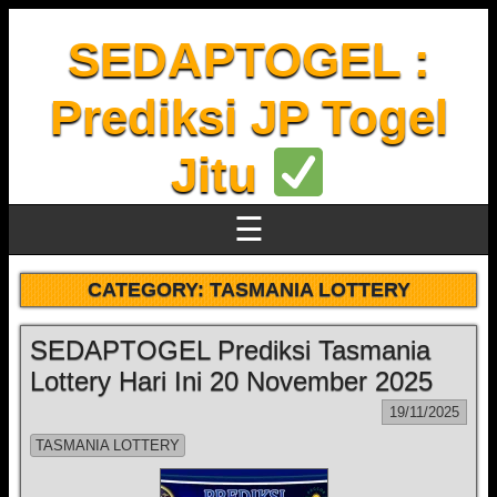
SEDAPTOGEL :
Prediksi JP Togel
Jitu
☰
CATEGORY:
TASMANIA LOTTERY
SEDAPTOGEL Prediksi Tasmania
Lottery Hari Ini 20 November 2025
19/11/2025
TASMANIA LOTTERY