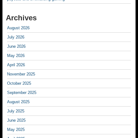
Archives
August 2026
July 2026
June 2026
May 2026
April 2026
November 2025
October 2025
September 2025
August 2025
July 2025
June 2025
May 2025