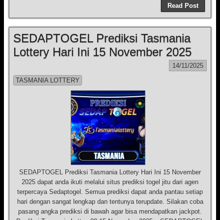
Read Post
SEDAPTOGEL Prediksi Tasmania
Lottery Hari Ini 15 November 2025
14/11/2025
TASMANIA LOTTERY
SEDAPTOGEL Prediksi Tasmania Lottery Hari Ini 15 November
2025 dapat anda ikuti melalui situs prediksi togel jitu dari agen
terpercaya Sedaptogel. Semua prediksi dapat anda pantau setiap
hari dengan sangat lengkap dan tentunya terupdate. Silakan coba
pasang angka prediksi di bawah agar bisa mendapatkan jackpot.