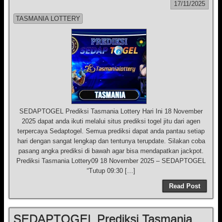
17/11/2025
TASMANIA LOTTERY
SEDAPTOGEL Prediksi Tasmania Lottery Hari Ini 18 November
2025 dapat anda ikuti melalui situs prediksi togel jitu dari agen
terpercaya Sedaptogel. Semua prediksi dapat anda pantau setiap
hari dengan sangat lengkap dan tentunya terupdate. Silakan coba
pasang angka prediksi di bawah agar bisa mendapatkan jackpot.
Prediksi Tasmania Lottery09 18 November 2025 – SEDAPTOGEL
“Tutup 09:30 […]
Read Post
SEDAPTOGEL Prediksi Tasmania