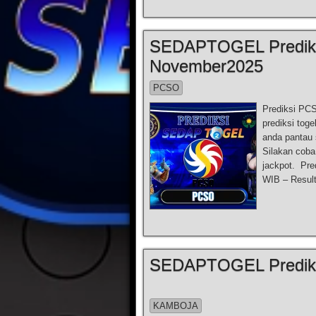
SEDAPTOGEL Prediksi
November2025
PCSO
Prediksi PCS
prediksi toge
anda pantau 
Silakan coba
jackpot. Pr
WIB – Resul
SEDAPTOGEL Prediks
KAMBOJA