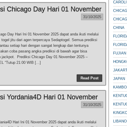
CAROL
 Chicago Day Hari 01 November
CHICA
31/10/2025
CHICAG
CHINA
cago Day Hari Ini 01 November 2025 dapat anda ikuti melalui
FLORI
i togel jitu dari agen terpercaya Sedaptogel. Semua prediksi
FLORID
antau setiap hari dengan sangat lengkap dan tentunya
ilakan coba pasang angka prediksi di bawah agar bisa
FUJIAN
 jackpot. Prediksi Chicago Day 01 November 2025 –
HONGK
 “Tutup 21:00 WIB […]
JAKAR
Read Post
JAPAN
KAMBO
 Yordania4D Hari 01 November
KENTU
KENTU
31/10/2025
KINGK
LIBANO
dania4D Hari Ini 01 November 2025 dapat anda ikuti melalui