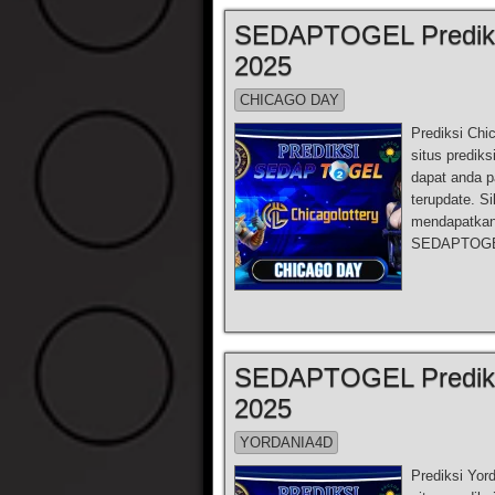
SEDAPTOGEL Prediksi
2025
CHICAGO DAY
Prediksi Chi
situs prediks
dapat anda p
terupdate. S
mendapatkan
SEDAPTOGEL
SEDAPTOGEL Prediksi
2025
YORDANIA4D
Prediksi Yor