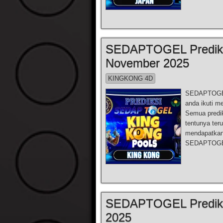
SEDAPTOGEL Prediksi
November 2025
KINGKONG 4D
SEDAPTOGEL 
anda ikuti me
Semua predik
tentunya ter
mendapatkan
SEDAPTOGEL
SEDAPTOGEL Prediksi
2025