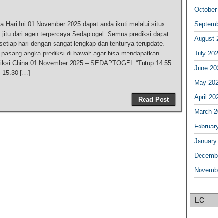
October
a Hari Ini 01 November 2025 dapat anda ikuti melalui situs
Septemb
l jitu dari agen terpercaya Sedaptogel. Semua prediksi dapat
August 
setiap hari dengan sangat lengkap dan tentunya terupdate.
 pasang angka prediksi di bawah agar bisa mendapatkan
July 20
ediksi China 01 November 2025 – SEDAPTOGEL “Tutup 14:55
June 20
 15:30 […]
May 20
April 20
Read Post
March 2
Februar
January
Decembe
Novembe
LC