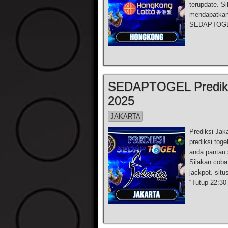
terupdate. S
mendapatkan
SEDAPTOGEL
SEDAPTOGEL Prediksi
2025
JAKARTA
Prediksi Jaka
prediksi toge
anda pantau 
Silakan coba
jackpot. si
“Tutup 22:3