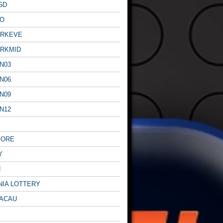
5D
O
RKEVE
RKMID
N03
N06
N09
N12
PORE
Y
N
IA LOTTERY
ACAU