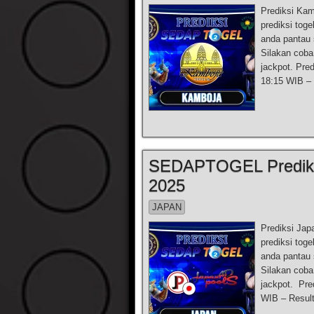
Prediksi Kam
prediksi toge
anda pantau 
Silakan coba
jackpot. Pr
18:15 WIB – 
SEDAPTOGEL Prediksi
2025
JAPAN
Prediksi Jap
prediksi toge
anda pantau 
Silakan coba
jackpot. Pr
WIB – Resul