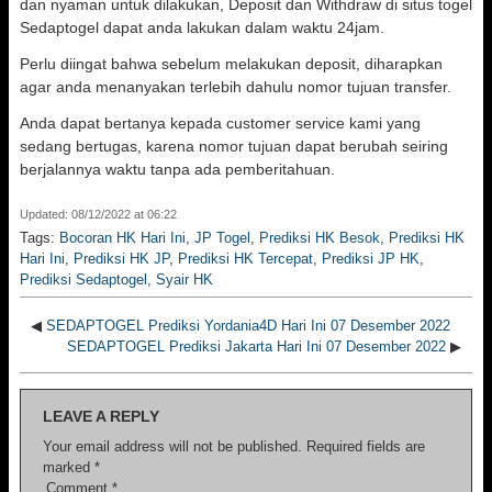
dan nyaman untuk dilakukan, Deposit dan Withdraw di situs togel
Sedaptogel dapat anda lakukan dalam waktu 24jam.
Perlu diingat bahwa sebelum melakukan deposit, diharapkan
agar anda menanyakan terlebih dahulu nomor tujuan transfer.
Anda dapat bertanya kepada customer service kami yang
sedang bertugas, karena nomor tujuan dapat berubah seiring
berjalannya waktu tanpa ada pemberitahuan.
Updated: 08/12/2022 at 06:22
Tags:
Bocoran HK Hari Ini
,
JP Togel
,
Prediksi HK Besok
,
Prediksi HK
Hari Ini
,
Prediksi HK JP
,
Prediksi HK Tercepat
,
Prediksi JP HK
,
Prediksi Sedaptogel
,
Syair HK
◀
SEDAPTOGEL Prediksi Yordania4D Hari Ini 07 Desember 2022
SEDAPTOGEL Prediksi Jakarta Hari Ini 07 Desember 2022
▶
LEAVE A REPLY
Your email address will not be published.
Required fields are
marked
*
Comment
*