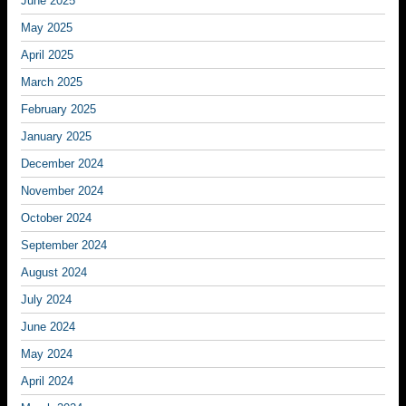
June 2025
May 2025
April 2025
March 2025
February 2025
January 2025
December 2024
November 2024
October 2024
September 2024
August 2024
July 2024
June 2024
May 2024
April 2024