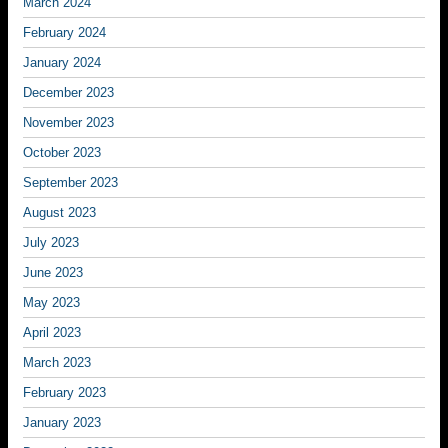
March 2024
February 2024
January 2024
December 2023
November 2023
October 2023
September 2023
August 2023
July 2023
June 2023
May 2023
April 2023
March 2023
February 2023
January 2023