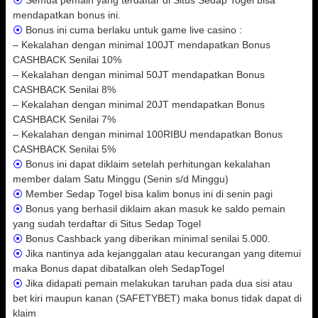
mendapatkan bonus ini.
⦿
Bonus ini cuma berlaku untuk game live casino :
– Kekalahan dengan minimal 100JT mendapatkan Bonus
CASHBACK Senilai 10%
– Kekalahan dengan minimal 50JT mendapatkan Bonus
CASHBACK Senilai 8%
– Kekalahan dengan minimal 20JT mendapatkan Bonus
CASHBACK Senilai 7%
– Kekalahan dengan minimal 100RIBU mendapatkan Bonus
CASHBACK Senilai 5%
⦿
Bonus ini dapat diklaim setelah perhitungan kekalahan
member dalam Satu Minggu (Senin s/d Minggu)
⦿
Member Sedap Togel bisa kalim bonus ini di senin pagi
⦿
Bonus yang berhasil diklaim akan masuk ke saldo pemain
yang sudah terdaftar di Situs Sedap Togel
⦿
Bonus Cashback yang diberikan minimal senilai 5.000.
⦿
Jika nantinya ada kejanggalan atau kecurangan yang ditemui
maka Bonus dapat dibatalkan oleh SedapTogel
⦿
Jika didapati pemain melakukan taruhan pada dua sisi atau
bet kiri maupun kanan (SAFETYBET) maka bonus tidak dapat di
klaim