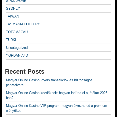
SINGAPORE
SYDNEY
TAIWAN
TASMANIA LOTTERY
TOTOMACAU
TURKI
Uncategorized
YORDANIA4D
Recent Posts
Magyar Online Casino: gyors tranzakciók és biztonságos
pénzfelvétel
Magyar Online Casino kezdőknek: hogyan indítsd el a játékot 2026-
ban?
Magyar Online Casino VIP program: hogyan élvezheted a prémium
előnyöket