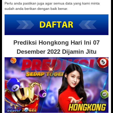
Perlu anda pastikan juga agar semua data yang kami minta
sudah anda berikan dengan baik benar.
Prediksi Hongkong Hari Ini 07
Desember 2022 Dijamin Jitu