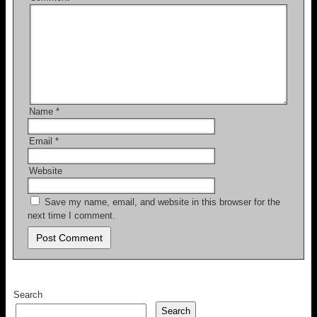
Name
*
Email
*
Website
Save my name, email, and website in this browser for the
next time I comment.
Search
Search