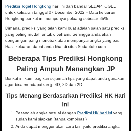
Prediksi Togel Hongkong
hari ini dari bandar SEDAPTOGEL
untuk keluaran tanggal 07 Desember 2022 – Data keluaran
Hongkong berikut ini mempunyai peluang sebesar 85%.
Dimana, prediksi yang telah kami buat adalah salah satu prediksi
yang paling mudah untuk dipahami. Sehingga anda akan
dengan gampang menebak atau mempunyai angka yang pas.
Hasil keluaran dapat anda lihat di situs Sedaptoto.com
Beberapa Tips Prediksi Hongkong
Paling Ampuh Menangkan JP
Berikut ini kami bagikan sejumlah tips yang dapat anda gunakan
agar bisa mendapatkan jp 4D, 3D dan 2D.
Tips Menang Berdasarkan Prediksi HK Hari
Ini
Pasanglah angka sesuai dengan
Prediksi HK hari ini
yang
sudah kami siapkan (tanpa kombinasi)
Anda dapat menggunakan cara lain yaitu prediksi angka