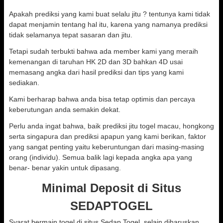
Apakah prediksi yang kami buat selalu jitu ? tentunya kami tidak
dapat menjamin tentang hal itu, karena yang namanya prediksi
tidak selamanya tepat sasaran dan jitu.
Tetapi sudah terbukti bahwa ada member kami yang meraih
kemenangan di taruhan HK 2D dan 3D bahkan 4D usai
memasang angka dari hasil prediksi dan tips yang kami
sediakan.
Kami berharap bahwa anda bisa tetap optimis dan percaya
keberutungan anda semakin dekat.
Perlu anda ingat bahwa, baik prediksi jitu togel macau, hongkong
serta singapura dan prediksi apapun yang kami berikan, faktor
yang sangat penting yaitu keberuntungan dari masing-masing
orang (individu). Semua balik lagi kepada angka apa yang
benar- benar yakin untuk dipasang.
Minimal Deposit di Situs
SEDAPTOGEL
Syarat bermain togel di situs Sedap Togel, selain diharuskan