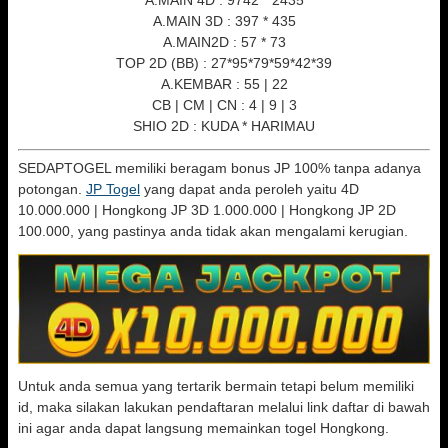
A.MAIN 4D : 9742 * 2435
A.MAIN 3D : 397 * 435
A.MAIN2D : 57 * 73
TOP 2D (BB) : 27*95*79*59*42*39
A.KEMBAR : 55 | 22
CB | CM | CN : 4 | 9 | 3
SHIO 2D : KUDA * HARIMAU
SEDAPTOGEL memiliki beragam bonus JP 100% tanpa adanya
potongan.
JP Togel
yang dapat anda peroleh yaitu 4D
10.000.000 | Hongkong JP 3D 1.000.000 | Hongkong JP 2D
100.000, yang pastinya anda tidak akan mengalami kerugian.
Untuk anda semua yang tertarik bermain tetapi belum memiliki
id, maka silakan lakukan pendaftaran melalui link daftar di bawah
ini agar anda dapat langsung memainkan togel Hongkong.