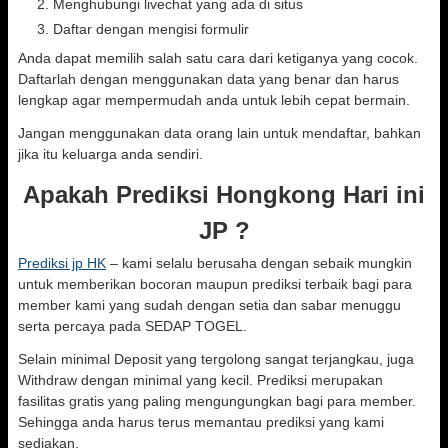
Menghubungi livechat yang ada di situs
Daftar dengan mengisi formulir
Anda dapat memilih salah satu cara dari ketiganya yang cocok.
Daftarlah dengan menggunakan data yang benar dan harus
lengkap agar mempermudah anda untuk lebih cepat bermain.
Jangan menggunakan data orang lain untuk mendaftar, bahkan
jika itu keluarga anda sendiri.
Apakah Prediksi Hongkong Hari ini
JP ?
Prediksi jp HK
– kami selalu berusaha dengan sebaik mungkin
untuk memberikan bocoran maupun prediksi terbaik bagi para
member kami yang sudah dengan setia dan sabar menuggu
serta percaya pada SEDAP TOGEL.
Selain minimal Deposit yang tergolong sangat terjangkau, juga
Withdraw dengan minimal yang kecil. Prediksi merupakan
fasilitas gratis yang paling mengungungkan bagi para member.
Sehingga anda harus terus memantau prediksi yang kami
sediakan.