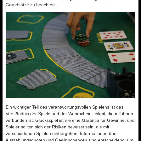
Grundsätze zu beachten.
Ein wichtiger Teil des verantwortungsvollen Spielens ist das
Verständnis der Spiele und der Wahrscheinlichkeit, die mit ihnen
verbunden ist. Glücksspiel ist nie eine Garantie für Gewinne, und
Spieler sollten sich der Risiken bewusst sein, die mit
verschiedenen Spielen einhergehen. Informationen über
Auszahlungsquoten und Gewinnchancen sind entscheidend, um