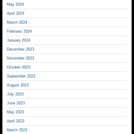
May 2024
April 2024
March 2024
February 2024
January 2024
December 2023
November 2023
October 2023
September 2023
August 2023
July 2023
June 2023
May 2023
April 2023
March 2023