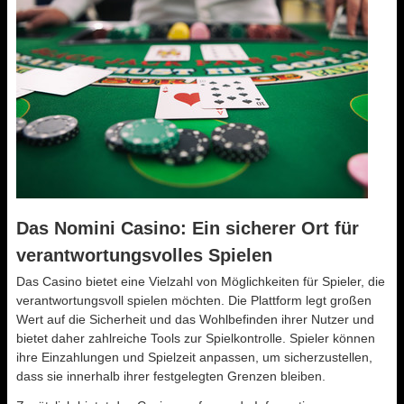
Das Nomini Casino: Ein sicherer Ort für
verantwortungsvolles Spielen
Das Casino bietet eine Vielzahl von Möglichkeiten für Spieler, die
verantwortungsvoll spielen möchten. Die Plattform legt großen
Wert auf die Sicherheit und das Wohlbefinden ihrer Nutzer und
bietet daher zahlreiche Tools zur Spielkontrolle. Spieler können
ihre Einzahlungen und Spielzeit anpassen, um sicherzustellen,
dass sie innerhalb ihrer festgelegten Grenzen bleiben.