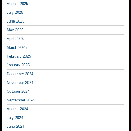
August 2025
July 2025
June 2025
May 2025
April 2025
March 2025
February 2025
January 2025
December 2024
November 2024
October 2024
September 2024
August 2024
July 2024
June 2024