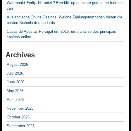
Wat maakt Eerlijk NL uniek? Een blik op de beste games en features
van
Ausländische Online Casinos: Welche Zahlungsmethoden bieten die
besten Sicherheitsstandards
Casas de Apostas Portugal em 2026: uma análise dos principais
casinos online
Archives
August 2026
July 2026
June 2026
May 2026
April 2026
November 2025
October 2025
September 2025