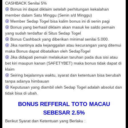
CASHBACK Senilai 5%
⦿
Bonus ini dapat diklaim setelah perhitungan kekalahan
member dalam Satu Minggu (Senin s/d Minggu)
⦿
Member Sedap Togel bisa kalim bonus ini di senin pagi
⦿
Bonus yang berhasil diklaim akan masuk ke saldo pemain
yang sudah terdaftar di Situs Sedap Togel
⦿
Bonus Cashback yang diberikan minimal senilai 5.000.
⦿
Jika nantinya ada kejanggalan atau kecurangan yang ditemui
maka Bonus dapat dibatalkan oleh SedapTogel
⦿
Jika didapati pemain melakukan taruhan pada dua sisi atau
bet kiri maupun kanan (SAFETYBET) maka bonus tidak dapat di
klaim
⦿
Seiring bejalannya waktu, syarat dan ketentuan bisa berubah
tanpa adanya himbauan
⦿
Keputusan yang diambil oleh Sedap Togel adalah absolut dan
tidak bisa di ubah.
BONUS REFFERAL TOTO MACAU
SEBESAR 2.5%
Berikut Syarat dan Ketentuan yang Berlaku :