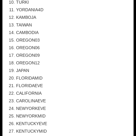
TURKI
YORDANIA4D
KAMBOJA
TAIWAN
CAMBODIA
OREGON03
OREGON06
OREGON09
OREGON12
JAPAN
FLORIDAMID
FLORIDAEVE
CALIFORNIA
CAROLINAEVE
NEWYORKEVE
NEWYORKMID
KENTUCKYEVE
KENTUCKYMID