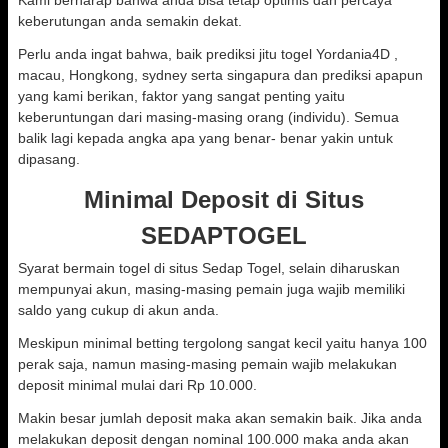
Kami berharap bahwa anda bisa tetap optimis dan percaya
keberutungan anda semakin dekat.
Perlu anda ingat bahwa, baik prediksi jitu togel Yordania4D ,
macau, Hongkong, sydney serta singapura dan prediksi apapun
yang kami berikan, faktor yang sangat penting yaitu
keberuntungan dari masing-masing orang (individu). Semua
balik lagi kepada angka apa yang benar- benar yakin untuk
dipasang.
Minimal Deposit di Situs
SEDAPTOGEL
Syarat bermain togel di situs Sedap Togel, selain diharuskan
mempunyai akun, masing-masing pemain juga wajib memiliki
saldo yang cukup di akun anda.
Meskipun minimal betting tergolong sangat kecil yaitu hanya 100
perak saja, namun masing-masing pemain wajib melakukan
deposit minimal mulai dari Rp 10.000.
Makin besar jumlah deposit maka akan semakin baik. Jika anda
melakukan deposit dengan nominal 100.000 maka anda akan