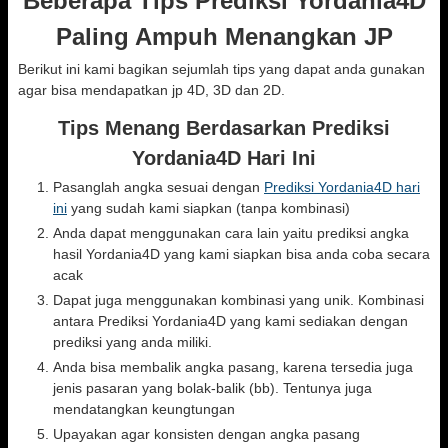
Beberapa Tips Prediksi Yordania4D
Paling Ampuh Menangkan JP
Berikut ini kami bagikan sejumlah tips yang dapat anda gunakan
agar bisa mendapatkan jp 4D, 3D dan 2D.
Tips Menang Berdasarkan Prediksi
Yordania4D Hari Ini
Pasanglah angka sesuai dengan
Prediksi Yordania4D hari
ini
yang sudah kami siapkan (tanpa kombinasi)
Anda dapat menggunakan cara lain yaitu prediksi angka
hasil Yordania4D yang kami siapkan bisa anda coba secara
acak
Dapat juga menggunakan kombinasi yang unik. Kombinasi
antara Prediksi Yordania4D yang kami sediakan dengan
prediksi yang anda miliki.
Anda bisa membalik angka pasang, karena tersedia juga
jenis pasaran yang bolak-balik (bb). Tentunya juga
mendatangkan keungtungan
Upayakan agar konsisten dengan angka pasang