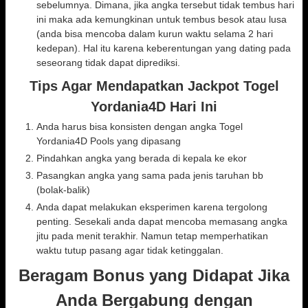
sebelumnya. Dimana, jika angka tersebut tidak tembus hari
ini maka ada kemungkinan untuk tembus besok atau lusa
(anda bisa mencoba dalam kurun waktu selama 2 hari
kedepan). Hal itu karena keberentungan yang dating pada
seseorang tidak dapat diprediksi.
Tips Agar Mendapatkan Jackpot Togel
Yordania4D Hari Ini
Anda harus bisa konsisten dengan angka Togel
Yordania4D Pools yang dipasang
Pindahkan angka yang berada di kepala ke ekor
Pasangkan angka yang sama pada jenis taruhan bb
(bolak-balik)
Anda dapat melakukan eksperimen karena tergolong
penting. Sesekali anda dapat mencoba memasang angka
jitu pada menit terakhir. Namun tetap memperhatikan
waktu tutup pasang agar tidak ketinggalan.
Beragam Bonus yang Didapat Jika
Anda Bergabung dengan