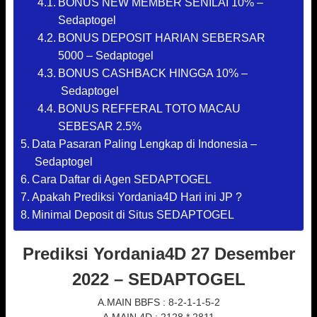
BONUS NEW MEMBER SENILAI 10% –
Sedaptogel
BONUS DEPOSIT HARIAN SEBERSAR
5000 – Sedaptogel
BONUS CASHBACK HINGGA 10% –
Sedaptogel
BONUS REFFERAL TOTO MACAU
SEBESAR 2.5%
Data Pasaran Paling Lengkap di Indonesia –
Sedaptogel
Cara Daftar di Agen SEDAPTOGEL
Apakah Prediksi Yordania4D Hari ini JP ?
Minimal Deposit di Situs SEDAPTOGEL
Prediksi Yordania4D 27 Desember
2022 – SEDAPTOGEL
A.MAIN BBFS : 8-2-1-1-5-2