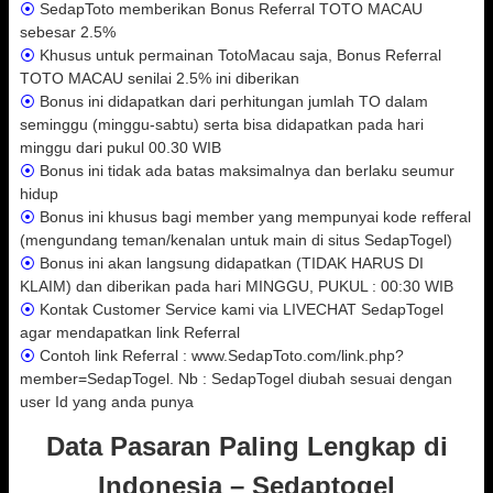
⦿
SedapToto memberikan Bonus Referral TOTO MACAU
sebesar 2.5%
⦿
Khusus untuk permainan TotoMacau saja, Bonus Referral
TOTO MACAU senilai 2.5% ini diberikan
⦿
Bonus ini didapatkan dari perhitungan jumlah TO dalam
seminggu (minggu-sabtu) serta bisa didapatkan pada hari
minggu dari pukul 00.30 WIB
⦿
Bonus ini tidak ada batas maksimalnya dan berlaku seumur
hidup
⦿
Bonus ini khusus bagi member yang mempunyai kode refferal
(mengundang teman/kenalan untuk main di situs SedapTogel)
⦿
Bonus ini akan langsung didapatkan (TIDAK HARUS DI
KLAIM) dan diberikan pada hari MINGGU, PUKUL : 00:30 WIB
⦿
Kontak Customer Service kami via LIVECHAT SedapTogel
agar mendapatkan link Referral
⦿
Contoh link Referral : www.SedapToto.com/link.php?
member=SedapTogel. Nb : SedapTogel diubah sesuai dengan
user Id yang anda punya
Data Pasaran Paling Lengkap di
Indonesia – Sedaptogel