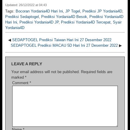
Updated: 26/12/2022 at 04:43
Tags:
Bocoran Yordania4D Hari Ini
,
JP Togel
,
Prediksi JP Yordania4D
,
Prediksi Sedaptogel
,
Prediksi Yordania4D Besok
,
Prediksi Yordania4D
Hari Ini
,
Prediksi Yordania4D JP
,
Prediksi Yordania4D Tercepat
,
Syair
Yordania4D
◀
SEDAPTOGEL Prediksi Taiwan Hari Ini 27 Desember 2022
SEDAPTOGEL Prediksi MACAU 5D Hari Ini 27 Desember 2022
▶
LEAVE A REPLY
Your email address will not be published.
Required fields are
marked
*
Comment
*
Name
*