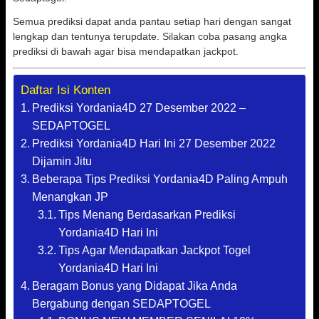
Semua prediksi dapat anda pantau setiap hari dengan sangat
lengkap dan tentunya terupdate. Silakan coba pasang angka
prediksi di bawah agar bisa mendapatkan jackpot.
Daftar Isi Konten
Prediksi Yordania4D 27 Desember 2022 –
SEDAPTOGEL
Prediksi Yordania4D Hari Ini 27 Desember 2022
Dijamin Jitu
Beberapa Tips Prediksi Yordania4D Paling Ampuh
Menangkan JP
Tips Menang Berdasarkan Prediksi
Yordania4D Hari Ini
Tips Agar Mendapatkan Jackpot Togel
Yordania4D Hari Ini
Beragam Bonus yang Didapat Jika Anda
Bergabung dengan SEDAPTOGEL