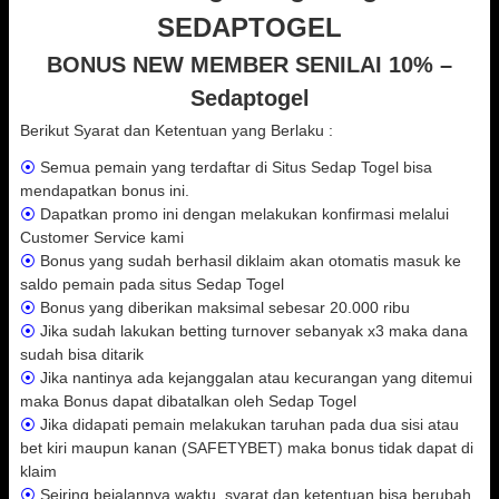
SEDAPTOGEL
BONUS NEW MEMBER SENILAI 10% –
Sedaptogel
Berikut Syarat dan Ketentuan yang Berlaku :
⦿
Semua pemain yang terdaftar di Situs Sedap Togel bisa
mendapatkan bonus ini.
⦿
Dapatkan promo ini dengan melakukan konfirmasi melalui
Customer Service kami
⦿
Bonus yang sudah berhasil diklaim akan otomatis masuk ke
saldo pemain pada situs Sedap Togel
⦿
Bonus yang diberikan maksimal sebesar 20.000 ribu
⦿
Jika sudah lakukan betting turnover sebanyak x3 maka dana
sudah bisa ditarik
⦿
Jika nantinya ada kejanggalan atau kecurangan yang ditemui
maka Bonus dapat dibatalkan oleh Sedap Togel
⦿
Jika didapati pemain melakukan taruhan pada dua sisi atau
bet kiri maupun kanan (SAFETYBET) maka bonus tidak dapat di
klaim
⦿
Seiring bejalannya waktu, syarat dan ketentuan bisa berubah