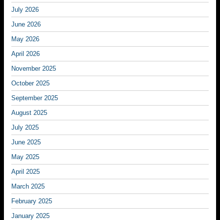
July 2026
June 2026
May 2026
April 2026
November 2025
October 2025
September 2025
August 2025
July 2025
June 2025
May 2025
April 2025
March 2025
February 2025
January 2025