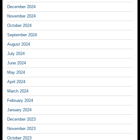
December 2024
November 2024
October 2024
September 2024
August 2024
July 2024
June 2024
May 2024
April 2024
March 2024
February 2024
January 2024
December 2023
November 2023
October 2023