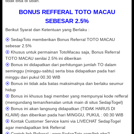
tidak bisa di ubah.
BONUS REFFERAL TOTO MACAU
SEBESAR 2.5%
Berikut Syarat dan Ketentuan yang Berlaku :
⦿
SedapToto memberikan Bonus Referral TOTO MACAU
sebesar 2.5%
⦿
Khusus untuk permainan TotoMacau saja, Bonus Referral
TOTO MACAU senilai 2.5% ini diberikan
⦿
Bonus ini didapatkan dari perhitungan jumlah TO dalam
seminggu (minggu-sabtu) serta bisa didapatkan pada hari
minggu dari pukul 00.30 WIB
⦿
Bonus ini tidak ada batas maksimalnya dan berlaku seumur
hidup
⦿
Bonus ini khusus bagi member yang mempunyai kode refferal
(mengundang teman/kenalan untuk main di situs SedapTogel)
⦿
Bonus ini akan langsung didapatkan (TIDAK HARUS DI
KLAIM) dan diberikan pada hari MINGGU, PUKUL : 00:30 WIB
⦿
Kontak Customer Service kami via LIVECHAT SedapTogel
agar mendapatkan link Referral
⦿
Contoh link Referral : www.SedapToto.com/link.php?