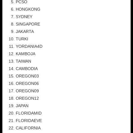
PCSO
HONGKONG
SYDNEY
SINGAPORE
JAKARTA
TURKI
YORDANIA4D
KAMBOJA
TAIWAN
CAMBODIA
OREGON03
OREGON06
OREGON09
OREGON12
JAPAN
FLORIDAMID
FLORIDAEVE
CALIFORNIA