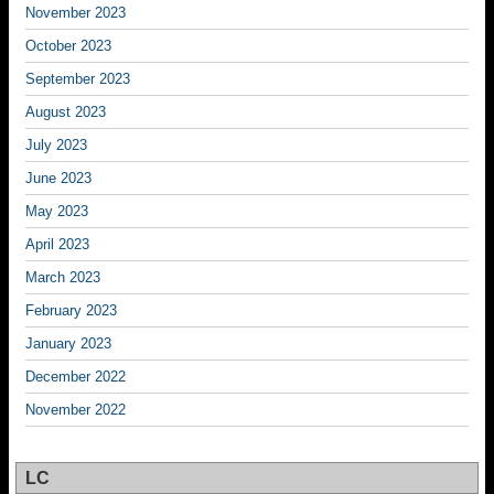
November 2023
October 2023
September 2023
August 2023
July 2023
June 2023
May 2023
April 2023
March 2023
February 2023
January 2023
December 2022
November 2022
LC