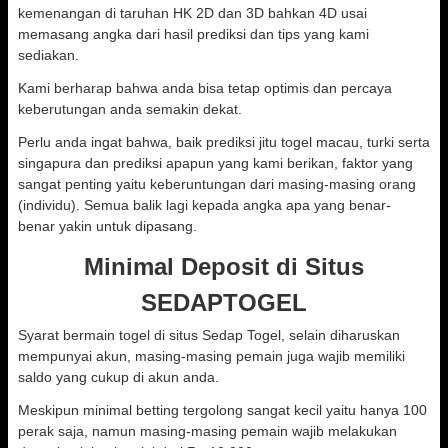
kemenangan di taruhan HK 2D dan 3D bahkan 4D usai
memasang angka dari hasil prediksi dan tips yang kami
sediakan.
Kami berharap bahwa anda bisa tetap optimis dan percaya
keberutungan anda semakin dekat.
Perlu anda ingat bahwa, baik prediksi jitu togel macau, turki serta
singapura dan prediksi apapun yang kami berikan, faktor yang
sangat penting yaitu keberuntungan dari masing-masing orang
(individu). Semua balik lagi kepada angka apa yang benar-
benar yakin untuk dipasang.
Minimal Deposit di Situs
SEDAPTOGEL
Syarat bermain togel di situs Sedap Togel, selain diharuskan
mempunyai akun, masing-masing pemain juga wajib memiliki
saldo yang cukup di akun anda.
Meskipun minimal betting tergolong sangat kecil yaitu hanya 100
perak saja, namun masing-masing pemain wajib melakukan