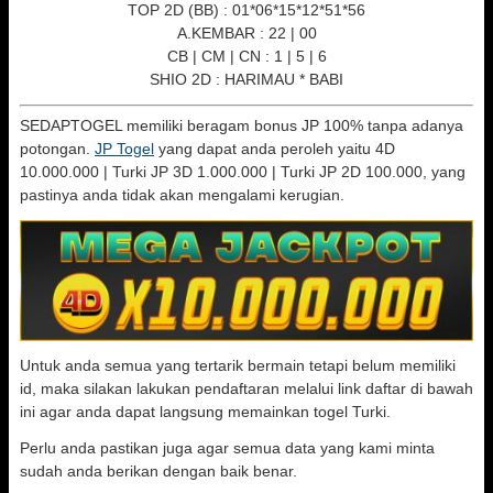
TOP 2D (BB) : 01*06*15*12*51*56
A.KEMBAR : 22 | 00
CB | CM | CN : 1 | 5 | 6
SHIO 2D : HARIMAU * BABI
SEDAPTOGEL memiliki beragam bonus JP 100% tanpa adanya
potongan.
JP Togel
yang dapat anda peroleh yaitu 4D
10.000.000 | Turki JP 3D 1.000.000 | Turki JP 2D 100.000, yang
pastinya anda tidak akan mengalami kerugian.
Untuk anda semua yang tertarik bermain tetapi belum memiliki
id, maka silakan lakukan pendaftaran melalui link daftar di bawah
ini agar anda dapat langsung memainkan togel Turki.
Perlu anda pastikan juga agar semua data yang kami minta
sudah anda berikan dengan baik benar.