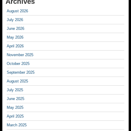
Archives
August 2026
July 2026
June 2026
May 2026
April 2026
November 2025
October 2025
September 2025
August 2025
July 2025
June 2025
May 2025
April 2025
March 2025