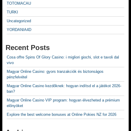
TOTOMACAU
TURKI
Uncategorized
YORDANIA4D
Recent Posts
Cosa offre Spins Of Glory Casino: i migliori giochi, slot e tavoli dal
vivo
Magyar Online Casino: gyors tranzakciók és biztonságos
pénzfelvétel
Magyar Online Casino kezdőknek: hogyan indítsd el a játékot 2026-
ban?
Magyar Online Casino VIP program: hogyan élvezheted a prémium
előnyöket
Explore the best welcome bonuses at Online Pokies NZ for 2026