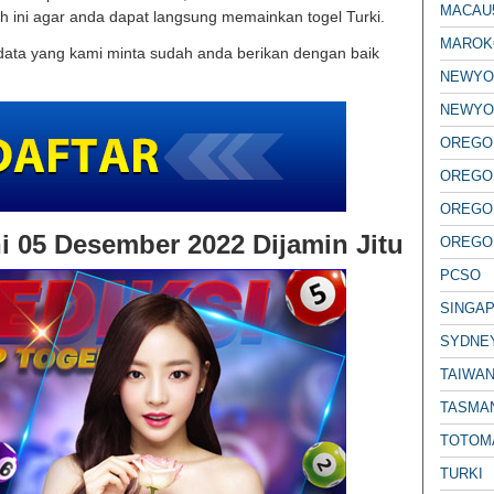
MACAU
wah ini agar anda dapat langsung memainkan togel Turki.
MAROK
data yang kami minta sudah anda berikan dengan baik
NEWYO
NEWYO
OREGO
OREGO
OREGO
Ini 05 Desember 2022 Dijamin Jitu
OREGO
PCSO
SINGA
SYDNE
TAIWA
TASMAN
TOTOM
TURKI