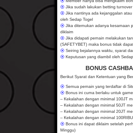
⦿
Member hanya bisa mengkalim bonus
⦿
Jika sudah lakukan betting turnove
⦿
Jika nantinya ada kejanggalan atau
oleh Sedap Togel
⦿
Jika ditemukan adanya kesamaan p
diklaim
⦿
Jika didapati pemain melakukan tar
(SAFETYBET) maka bonus tidak dapat 
⦿
Seiring bejalannya waktu, syarat d
⦿
Keputusan yang diambil oleh Sedap T
BONUS CASHBAC
Berikut Syarat dan Ketentuan yang Ber
⦿
Semua pemain yang terdaftar di Sit
⦿
Bonus ini cuma berlaku untuk game l
– Kekalahan dengan minimal 100JT 
– Kekalahan dengan minimal 50JT m
– Kekalahan dengan minimal 20JT m
– Kekalahan dengan minimal 100RIB
⦿
Bonus ini dapat diklaim setelah pe
Minggu)