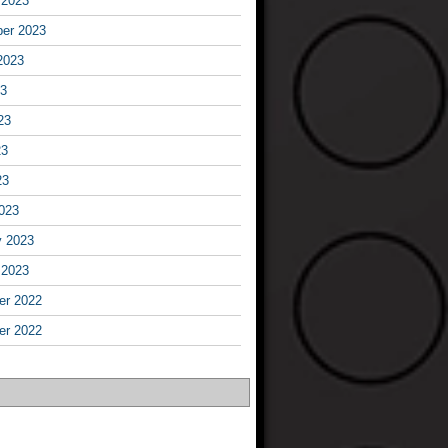
 2023
er 2023
2023
23
23
23
23
023
y 2023
 2023
r 2022
r 2022