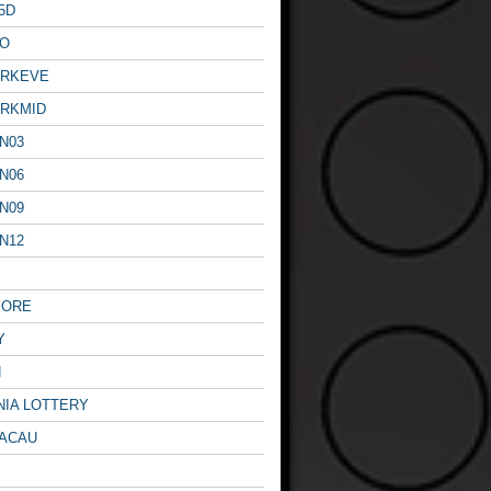
5D
O
RKEVE
RKMID
N03
N06
N09
N12
PORE
Y
N
IA LOTTERY
ACAU