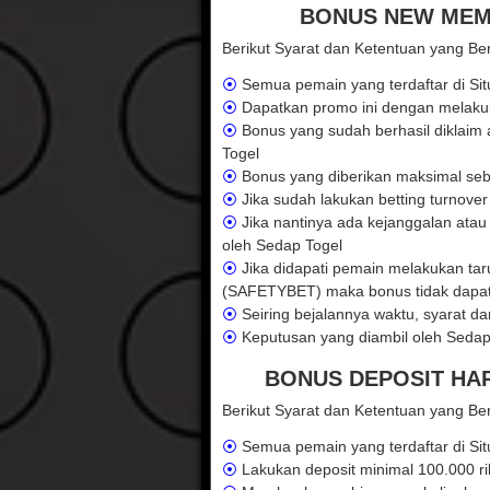
BONUS NEW MEMB
Berikut Syarat dan Ketentuan yang Ber
⦿
Semua pemain yang terdaftar di Sit
⦿
Dapatkan promo ini dengan melakuk
⦿
Bonus yang sudah berhasil diklaim
Togel
⦿
Bonus yang diberikan maksimal seb
⦿
Jika sudah lakukan betting turnove
⦿
Jika nantinya ada kejanggalan atau
oleh Sedap Togel
⦿
Jika didapati pemain melakukan tar
(SAFETYBET) maka bonus tidak dapat 
⦿
Seiring bejalannya waktu, syarat d
⦿
Keputusan yang diambil oleh Sedap T
BONUS DEPOSIT HAR
Berikut Syarat dan Ketentuan yang Ber
⦿
Semua pemain yang terdaftar di Sit
⦿
Lakukan deposit minimal 100.000 ri