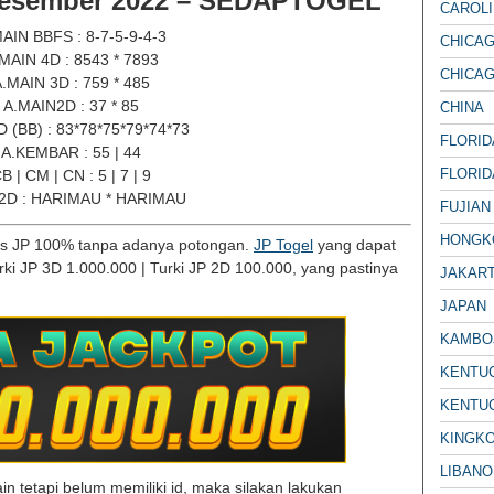
5 Desember 2022 – SEDAPTOGEL
CAROL
AIN BBFS : 8-7-5-9-4-3
CHICA
MAIN 4D : 8543 * 7893
CHICAG
.MAIN 3D : 759 * 485
A.MAIN2D : 37 * 85
CHINA
 (BB) : 83*78*75*79*74*73
FLORI
A.KEMBAR : 55 | 44
FLORID
B | CM | CN : 5 | 7 | 9
2D : HARIMAU * HARIMAU
FUJIAN
HONGK
 JP 100% tanpa adanya potongan.
JP Togel
yang dapat
rki JP 3D 1.000.000 | Turki JP 2D 100.000, yang pastinya
JAKAR
JAPAN
KAMBO
KENTU
KENTU
KINGK
LIBANO
n tetapi belum memiliki id, maka silakan lakukan