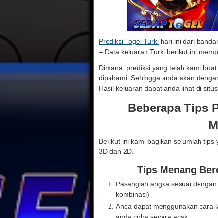
Prediksi Togel Turki
hari ini dari ban
– Data keluaran Turki berikut ini me
Dimana, prediksi yang telah kami buat
dipahami. Sehingga anda akan deng
Hasil keluaran dapat anda lihat di sit
Beberapa Tips P
M
Berikut ini kami bagikan sejumlah tip
3D dan 2D.
Tips Menang Berd
Pasanglah angka sesuai denga
kombinasi)
Anda dapat menggunakan cara lain
anda coba secara acak