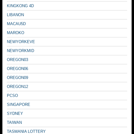
KINGKONG 4D
LIBANON
MACAU5D
MAROKO
NEWYORKEVE
NEWYORKMID
OREGON03
OREGON06
OREGON09
OREGON12
PCSO
SINGAPORE
SYDNEY
TAIWAN
TASMANIA LOTTERY