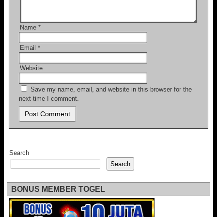
Name
*
Email
*
Website
Save my name, email, and website in this browser for the
next time I comment.
Search
Search
BONUS MEMBER TOGEL