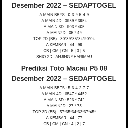
Desember 2022 – SEDAPTOGEL
A.MAIN BBFS : 0-3-9-5-4-9
A.MAIN 4D : 3959 * 3954
A.MAIN 3D : 903 * 405
A.MAIN2D : 05 * 49
TOP 2D (BB) : 30*39*35*34*90*04
A.KEMBAR : 44 | 99
CB | CM | CN : 5 | 3 | 5
SHIO 2D : ANJING * HARIMAU
Prediksi Toto Macau P5 08
Desember 2022 – SEDAPTOGEL
A.MAIN BBFS : 5-6-4-2-7-7
A.MAIN 4D : 6547 * 4452
A.MAIN 3D : 526 * 742
A.MAIN2D : 27 * 75
TOP 2D (BB) : 57*65*64*62*67*45*
A.KEMBAR : 44 | 77
CB | CM | CN : 4 | 2 | 7