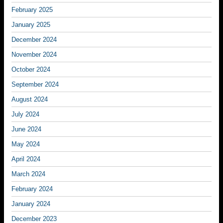
February 2025
January 2025
December 2024
November 2024
October 2024
September 2024
August 2024
July 2024
June 2024
May 2024
April 2024
March 2024
February 2024
January 2024
December 2023