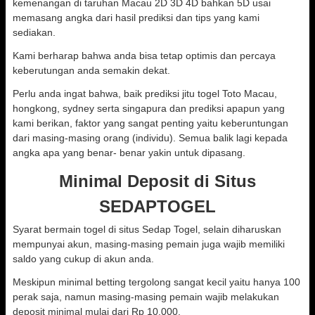
kemenangan di taruhan Macau 2D 3D 4D bahkan 5D usai
memasang angka dari hasil prediksi dan tips yang kami
sediakan.
Kami berharap bahwa anda bisa tetap optimis dan percaya
keberutungan anda semakin dekat.
Perlu anda ingat bahwa, baik prediksi jitu togel Toto Macau,
hongkong, sydney serta singapura dan prediksi apapun yang
kami berikan, faktor yang sangat penting yaitu keberuntungan
dari masing-masing orang (individu). Semua balik lagi kepada
angka apa yang benar- benar yakin untuk dipasang.
Minimal Deposit di Situs
SEDAPTOGEL
Syarat bermain togel di situs Sedap Togel, selain diharuskan
mempunyai akun, masing-masing pemain juga wajib memiliki
saldo yang cukup di akun anda.
Meskipun minimal betting tergolong sangat kecil yaitu hanya 100
perak saja, namun masing-masing pemain wajib melakukan
deposit minimal mulai dari Rp 10.000.