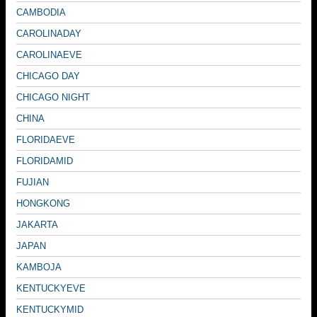
CAMBODIA
CAROLINADAY
CAROLINAEVE
CHICAGO DAY
CHICAGO NIGHT
CHINA
FLORIDAEVE
FLORIDAMID
FUJIAN
HONGKONG
JAKARTA
JAPAN
KAMBOJA
KENTUCKYEVE
KENTUCKYMID