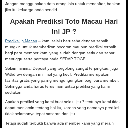
Jangan menggunakan data orang lain untuk mendaftar, bahkan
jika itu keluarga anda sendiri.
Apakah Prediksi Toto Macau Hari
ini JP ?
Prediksi jp Macau
– kami selalu berusaha dengan sebaik
mungkin untuk memberikan bocoran maupun prediksi terbaik
bagi para member kami yang sudah dengan setia dan sabar
menuggu serta percaya pada SEDAP TOGEL.
Selain minimal Deposit yang tergolong sangat terjangkau, juga
Withdraw dengan minimal yang kecil. Prediksi merupakan
fasilitas gratis yang paling mengungungkan bagi para member.
Sehingga anda harus terus memantau prediksi yang kami
sediakan.
Apakah prediksi yang kami buat selalu jitu ? tentunya kami tidak
dapat menjamin tentang hal itu, karena yang namanya prediksi
tidak selamanya tepat sasaran dan jitu.
Tetapi sudah terbukti bahwa ada member kami yang meraih