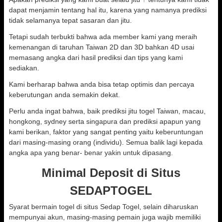
dapat menjamin tentang hal itu, karena yang namanya prediksi
tidak selamanya tepat sasaran dan jitu.
Tetapi sudah terbukti bahwa ada member kami yang meraih
kemenangan di taruhan Taiwan 2D dan 3D bahkan 4D usai
memasang angka dari hasil prediksi dan tips yang kami
sediakan.
Kami berharap bahwa anda bisa tetap optimis dan percaya
keberutungan anda semakin dekat.
Perlu anda ingat bahwa, baik prediksi jitu togel Taiwan, macau,
hongkong, sydney serta singapura dan prediksi apapun yang
kami berikan, faktor yang sangat penting yaitu keberuntungan
dari masing-masing orang (individu). Semua balik lagi kepada
angka apa yang benar- benar yakin untuk dipasang.
Minimal Deposit di Situs
SEDAPTOGEL
Syarat bermain togel di situs Sedap Togel, selain diharuskan
mempunyai akun, masing-masing pemain juga wajib memiliki