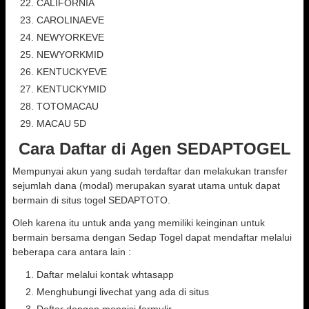
CALIFORNIA
CAROLINAEVE
NEWYORKEVE
NEWYORKMID
KENTUCKYEVE
KENTUCKYMID
TOTOMACAU
MACAU 5D
Cara Daftar di Agen SEDAPTOGEL
Mempunyai akun yang sudah terdaftar dan melakukan transfer
sejumlah dana (modal) merupakan syarat utama untuk dapat
bermain di situs togel SEDAPTOTO.
Oleh karena itu untuk anda yang memiliki keinginan untuk
bermain bersama dengan Sedap Togel dapat mendaftar melalui
beberapa cara antara lain :
Daftar melalui kontak whtasapp
Menghubungi livechat yang ada di situs
Daftar dengan mengisi formulir