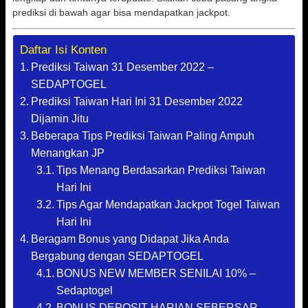
prediksi di bawah agar bisa mendapatkan jackpot.
Daftar Isi Konten
Prediksi Taiwan 31 Desember 2022 –
SEDAPTOGEL
Prediksi Taiwan Hari Ini 31 Desember 2022
Dijamin Jitu
Beberapa Tips Prediksi Taiwan Paling Ampuh
Menangkan JP
Tips Menang Berdasarkan Prediksi Taiwan
Hari Ini
Tips Agar Mendapatkan Jackpot Togel Taiwan
Hari Ini
Beragam Bonus yang Didapat Jika Anda
Bergabung dengan SEDAPTOGEL
BONUS NEW MEMBER SENILAI 10% –
Sedaptogel
BONUS DEPOSIT HARIAN SEBERSAR