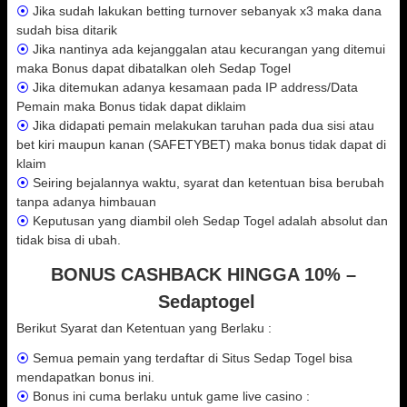
⦿
Jika sudah lakukan betting turnover sebanyak x3 maka dana
sudah bisa ditarik
⦿
Jika nantinya ada kejanggalan atau kecurangan yang ditemui
maka Bonus dapat dibatalkan oleh Sedap Togel
⦿
Jika ditemukan adanya kesamaan pada IP address/Data
Pemain maka Bonus tidak dapat diklaim
⦿
Jika didapati pemain melakukan taruhan pada dua sisi atau
bet kiri maupun kanan (SAFETYBET) maka bonus tidak dapat di
klaim
⦿
Seiring bejalannya waktu, syarat dan ketentuan bisa berubah
tanpa adanya himbauan
⦿
Keputusan yang diambil oleh Sedap Togel adalah absolut dan
tidak bisa di ubah.
BONUS CASHBACK HINGGA 10% –
Sedaptogel
Berikut Syarat dan Ketentuan yang Berlaku :
⦿
Semua pemain yang terdaftar di Situs Sedap Togel bisa
mendapatkan bonus ini.
⦿
Bonus ini cuma berlaku untuk game live casino :