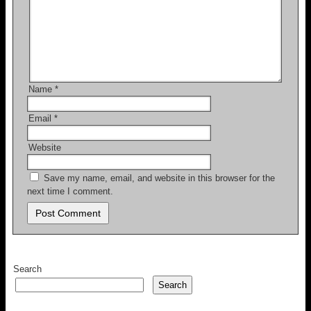
Name
*
Email
*
Website
Save my name, email, and website in this browser for the
next time I comment.
Search
Search