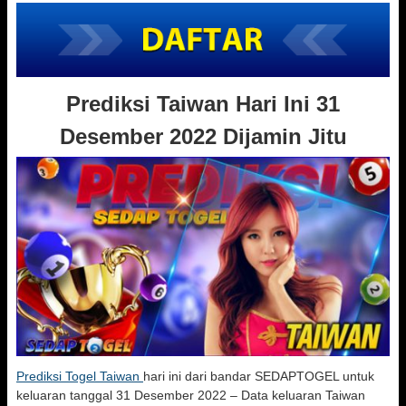
Prediksi Taiwan Hari Ini 31
Desember 2022 Dijamin Jitu
Prediksi Togel Taiwan
hari ini dari bandar SEDAPTOGEL untuk
keluaran tanggal 31 Desember 2022 – Data keluaran Taiwan