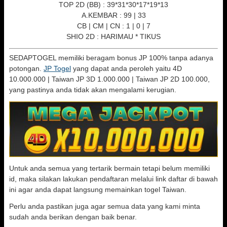
TOP 2D (BB) : 39*31*30*17*19*13
A.KEMBAR : 99 | 33
CB | CM | CN : 1 | 0 | 7
SHIO 2D : HARIMAU * TIKUS
SEDAPTOGEL memiliki beragam bonus JP 100% tanpa adanya
potongan.
JP Togel
yang dapat anda peroleh yaitu 4D
10.000.000 | Taiwan JP 3D 1.000.000 | Taiwan JP 2D 100.000,
yang pastinya anda tidak akan mengalami kerugian.
Untuk anda semua yang tertarik bermain tetapi belum memiliki
id, maka silakan lakukan pendaftaran melalui link daftar di bawah
ini agar anda dapat langsung memainkan togel Taiwan.
Perlu anda pastikan juga agar semua data yang kami minta
sudah anda berikan dengan baik benar.