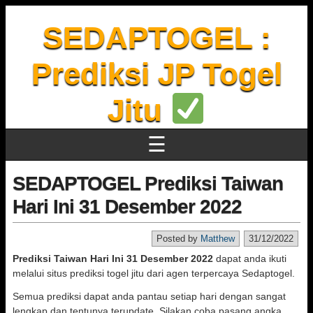
SEDAPTOGEL :
Prediksi JP Togel
Jitu
☰
SEDAPTOGEL Prediksi Taiwan
Hari Ini 31 Desember 2022
Posted by
Matthew
31/12/2022
Prediksi Taiwan Hari Ini 31 Desember 2022
dapat anda ikuti
melalui situs prediksi togel jitu dari agen terpercaya Sedaptogel.
Semua prediksi dapat anda pantau setiap hari dengan sangat
lengkap dan tentunya terupdate. Silakan coba pasang angka