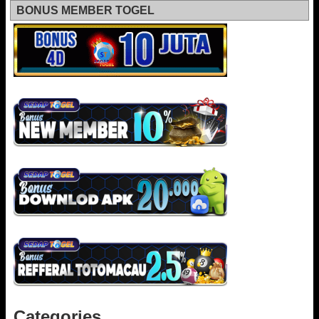
BONUS MEMBER TOGEL
Categories