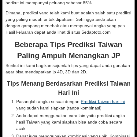
berikut ini mempunyai peluang sebesar 85%.
Dimana, prediksi yang telah kami buat adalah salah satu prediksi
yang paling mudah untuk dipahami. Sehingga anda akan
dengan gampang menebak atau mempunyai angka yang pas.
Hasil keluaran dapat anda lihat di situs Sedaptoto.com
Beberapa Tips Prediksi Taiwan
Paling Ampuh Menangkan JP
Berikut ini kami bagikan sejumlah tips yang dapat anda gunakan
agar bisa mendapatkan jp 4D, 3D dan 2D.
Tips Menang Berdasarkan Prediksi Taiwan
Hari Ini
Pasanglah angka sesuai dengan
Prediksi Taiwan hari ini
yang sudah kami siapkan (tanpa kombinasi)
Anda dapat menggunakan cara lain yaitu prediksi angka
hasil Taiwan yang kami siapkan bisa anda coba secara
acak
Dapat juga menggunakan kombinasi yang unik. Kombinasi