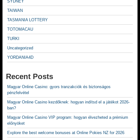
SYDNEY
TAIWAN
TASMANIA LOTTERY
TOTOMACAU
TURKI
Uncategorized
YORDANIA4D
Recent Posts
Magyar Online Casino: gyors tranzakciók és biztonságos
pénzfelvétel
Magyar Online Casino kezdőknek: hogyan indítsd el a játékot 2026-
ban?
Magyar Online Casino VIP program: hogyan élvezheted a prémium
előnyöket
Explore the best welcome bonuses at Online Pokies NZ for 2026