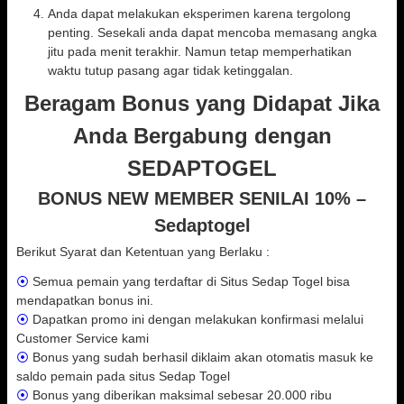
Anda dapat melakukan eksperimen karena tergolong
penting. Sesekali anda dapat mencoba memasang angka
jitu pada menit terakhir. Namun tetap memperhatikan
waktu tutup pasang agar tidak ketinggalan.
Beragam Bonus yang Didapat Jika
Anda Bergabung dengan
SEDAPTOGEL
BONUS NEW MEMBER SENILAI 10% –
Sedaptogel
Berikut Syarat dan Ketentuan yang Berlaku :
⦿
Semua pemain yang terdaftar di Situs Sedap Togel bisa
mendapatkan bonus ini.
⦿
Dapatkan promo ini dengan melakukan konfirmasi melalui
Customer Service kami
⦿
Bonus yang sudah berhasil diklaim akan otomatis masuk ke
saldo pemain pada situs Sedap Togel
⦿
Bonus yang diberikan maksimal sebesar 20.000 ribu