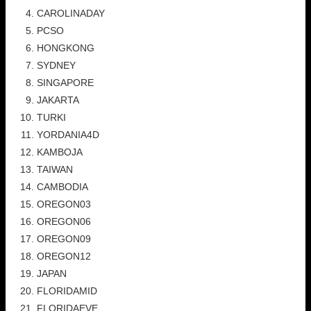
CAROLINADAY
PCSO
HONGKONG
SYDNEY
SINGAPORE
JAKARTA
TURKI
YORDANIA4D
KAMBOJA
TAIWAN
CAMBODIA
OREGON03
OREGON06
OREGON09
OREGON12
JAPAN
FLORIDAMID
FLORIDAEVE