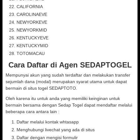
CALIFORNIA
CAROLINAEVE
NEWYORKEVE
NEWYORKMID
KENTUCKYEVE
KENTUCKYMID
TOTOMACAU
Cara Daftar di Agen SEDAPTOGEL
Mempunyai akun yang sudah terdaftar dan melakukan transfer
sejumlah dana (modal) merupakan syarat utama untuk dapat
bermain di situs togel SEDAPTOTO.
Oleh karena itu untuk anda yang memiliki keinginan untuk
bermain bersama dengan Sedap Togel dapat mendaftar melalui
beberapa cara antara lain :
Daftar melalui kontak whtasapp
Menghubungi livechat yang ada di situs
Daftar dengan mengisi formulir