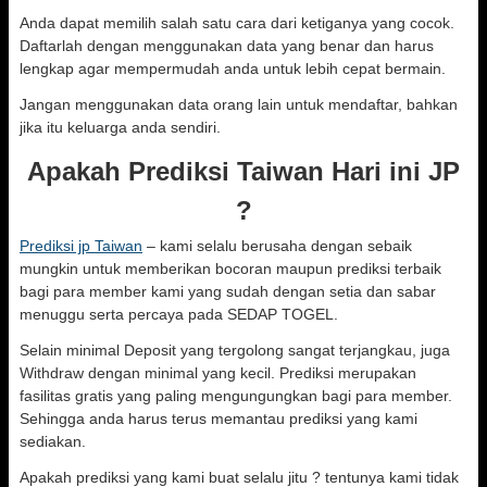
Anda dapat memilih salah satu cara dari ketiganya yang cocok.
Daftarlah dengan menggunakan data yang benar dan harus
lengkap agar mempermudah anda untuk lebih cepat bermain.
Jangan menggunakan data orang lain untuk mendaftar, bahkan
jika itu keluarga anda sendiri.
Apakah Prediksi Taiwan Hari ini JP
?
Prediksi jp Taiwan
– kami selalu berusaha dengan sebaik
mungkin untuk memberikan bocoran maupun prediksi terbaik
bagi para member kami yang sudah dengan setia dan sabar
menuggu serta percaya pada SEDAP TOGEL.
Selain minimal Deposit yang tergolong sangat terjangkau, juga
Withdraw dengan minimal yang kecil. Prediksi merupakan
fasilitas gratis yang paling mengungungkan bagi para member.
Sehingga anda harus terus memantau prediksi yang kami
sediakan.
Apakah prediksi yang kami buat selalu jitu ? tentunya kami tidak