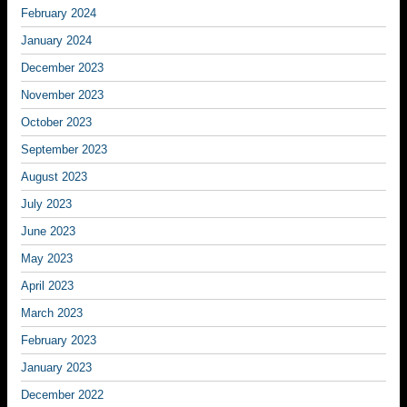
February 2024
January 2024
December 2023
November 2023
October 2023
September 2023
August 2023
July 2023
June 2023
May 2023
April 2023
March 2023
February 2023
January 2023
December 2022