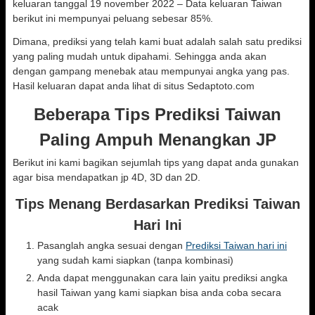
keluaran tanggal 19 november 2022 – Data keluaran Taiwan
berikut ini mempunyai peluang sebesar 85%.
Dimana, prediksi yang telah kami buat adalah salah satu prediksi
yang paling mudah untuk dipahami. Sehingga anda akan
dengan gampang menebak atau mempunyai angka yang pas.
Hasil keluaran dapat anda lihat di situs Sedaptoto.com
Beberapa Tips Prediksi Taiwan
Paling Ampuh Menangkan JP
Berikut ini kami bagikan sejumlah tips yang dapat anda gunakan
agar bisa mendapatkan jp 4D, 3D dan 2D.
Tips Menang Berdasarkan Prediksi Taiwan
Hari Ini
Pasanglah angka sesuai dengan
Prediksi Taiwan hari ini
yang sudah kami siapkan (tanpa kombinasi)
Anda dapat menggunakan cara lain yaitu prediksi angka
hasil Taiwan yang kami siapkan bisa anda coba secara
acak