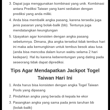
Dapat juga menggunakan kombinasi yang unik. Kombinasi
antara Prediksi Taiwan yang kami sediakan dengan
prediksi yang anda miliki.
Anda bisa membalik angka pasang, karena tersedia juga
jenis pasaran yang bolak-balik (bb). Tentunya juga
mendatangkan keungtungan
Upayakan agar konsisten dengan angka pasang
sebelumnya. Dimana, jika angka tersebut tidak tembus hari
ini maka ada kemungkinan untuk tembus besok atau lusa
(anda bisa mencoba dalam kurun waktu selama 2 hari
kedepan). Hal itu karena keberentungan yang dating pada
seseorang tidak dapat diprediksi.
Tips Agar Mendapatkan Jackpot Togel
Taiwan Hari Ini
Anda harus bisa konsisten dengan angka Togel Taiwan
Pools yang dipasang
Pindahkan angka yang berada di kepala ke ekor
Pasangkan angka yang sama pada jenis taruhan bb
(bolak-balik)