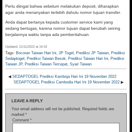
Perlu diingat bahwa sebelum melakukan deposit, diharapkan
agar anda menanyakan terlebih dahulu nomor tujuan transfer.
Anda dapat bertanya kepada customer service kami yang
sedang bertugas, karena nomor tujuan dapat berubah seiring
berjalannya waktu tanpa ada pemberitahuan.
Updated: 21/11/2022 at 16:42
Tags:
Bocoran Taiwan Hari Ini
,
JP Togel
,
Prediksi JP Taiwan
,
Prediksi
Sedaptogel
,
Prediksi Taiwan Besok
,
Prediksi Taiwan Hari Ini
,
Prediksi
Taiwan JP
,
Prediksi Taiwan Tercepat
,
Syair Taiwan
◀
SEDAPTOGEL Prediksi Kamboja Hari Ini 19 November 2022
SEDAPTOGEL Prediksi Cambodia Hari Ini 19 November 2022
▶
LEAVE A REPLY
Your email address will not be published.
Required fields are
marked
*
Comment
*