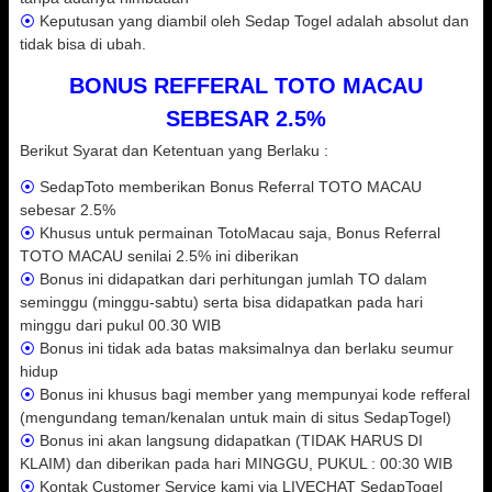
⦿
Keputusan yang diambil oleh Sedap Togel adalah absolut dan
tidak bisa di ubah.
BONUS REFFERAL TOTO MACAU
SEBESAR 2.5%
Berikut Syarat dan Ketentuan yang Berlaku :
⦿
SedapToto memberikan Bonus Referral TOTO MACAU
sebesar 2.5%
⦿
Khusus untuk permainan TotoMacau saja, Bonus Referral
TOTO MACAU senilai 2.5% ini diberikan
⦿
Bonus ini didapatkan dari perhitungan jumlah TO dalam
seminggu (minggu-sabtu) serta bisa didapatkan pada hari
minggu dari pukul 00.30 WIB
⦿
Bonus ini tidak ada batas maksimalnya dan berlaku seumur
hidup
⦿
Bonus ini khusus bagi member yang mempunyai kode refferal
(mengundang teman/kenalan untuk main di situs SedapTogel)
⦿
Bonus ini akan langsung didapatkan (TIDAK HARUS DI
KLAIM) dan diberikan pada hari MINGGU, PUKUL : 00:30 WIB
⦿
Kontak Customer Service kami via LIVECHAT SedapTogel