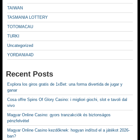
TAIWAN
TASMANIA LOTTERY
TOTOMACAU
TURKI
Uncategorized
YORDANIA4D
Recent Posts
Explora los giros gratis de 1xBet: una forma divertida de jugar y
ganar
Cosa offre Spins Of Glory Casino: i migliori giochi, slot e tavoli dal
vivo
Magyar Online Casino: gyors tranzakciók és biztonságos
pénzfelvétel
Magyar Online Casino kezdőknek: hogyan indítsd el a játékot 2026-
ban?