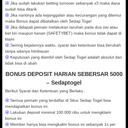
⦿
Jika sudah lakukan betting turnover sebanyak x3 maka dana
sudah bisa ditarik
⦿
Jika nantinya ada kejanggalan atau kecurangan yang ditemui
maka Bonus dapat dibatalkan oleh Sedap Togel
⦿
Jika didapati pemain melakukan taruhan pada dua sisi atau
bet kiri maupun kanan (SAFETYBET) maka bonus tidak dapat di
klaim
⦿
Seiring bejalannya waktu, syarat dan ketentuan bisa berubah
tanpa adanya himbauan
⦿
Keputusan yang diambil oleh Sedap Togel adalah absolut dan
tidak bisa di ubah.
BONUS DEPOSIT HARIAN SEBERSAR 5000
– Sedaptogel
Berikut Syarat dan Ketentuan yang Berlaku :
⦿
Semua pemain yang terdaftar di Situs Sedap Togel bisa
mendapatkan bonus ini.
⦿
Lakukan deposit minimal 100.000 ribu untuk mengklaim
bonus ini
⦿
Member hanya bisa mengkalim bonus ini sebanyak 1x per