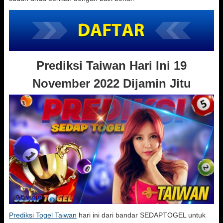
Prediksi Taiwan Hari Ini 19
November 2022 Dijamin Jitu
Prediksi Togel Taiwan
hari ini dari bandar SEDAPTOGEL untuk