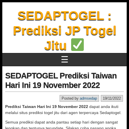
SEDAPTOGEL :
Prediksi JP Togel
Jitu
☰
SEDAPTOGEL Prediksi Taiwan
Hari Ini 19 November 2022
Posted by
admsedap
19/11/2022
Prediksi Taiwan Hari Ini 19 November 2022
dapat anda ikuti
melalui situs prediksi togel jitu dari agen terpercaya Sedaptogel.
Semua prediksi dapat anda pantau setiap hari dengan sangat
lengkap dan tentunya terupdate. Silakan coba pasang angka