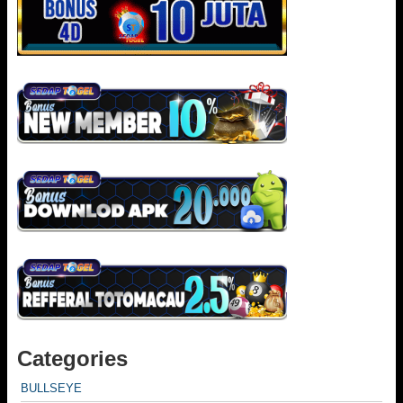
Categories
BULLSEYE