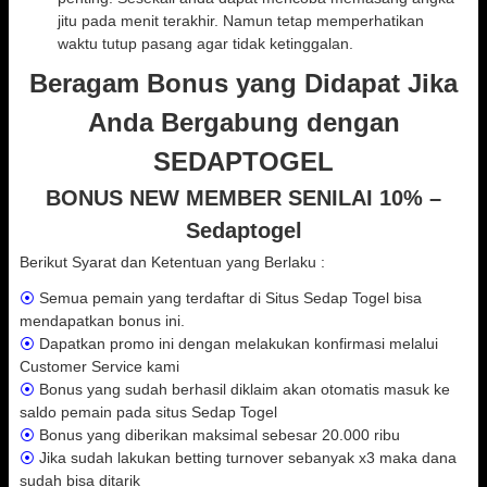
jitu pada menit terakhir. Namun tetap memperhatikan
waktu tutup pasang agar tidak ketinggalan.
Beragam Bonus yang Didapat Jika
Anda Bergabung dengan
SEDAPTOGEL
BONUS NEW MEMBER SENILAI 10% –
Sedaptogel
Berikut Syarat dan Ketentuan yang Berlaku :
⦿
Semua pemain yang terdaftar di Situs Sedap Togel bisa
mendapatkan bonus ini.
⦿
Dapatkan promo ini dengan melakukan konfirmasi melalui
Customer Service kami
⦿
Bonus yang sudah berhasil diklaim akan otomatis masuk ke
saldo pemain pada situs Sedap Togel
⦿
Bonus yang diberikan maksimal sebesar 20.000 ribu
⦿
Jika sudah lakukan betting turnover sebanyak x3 maka dana
sudah bisa ditarik