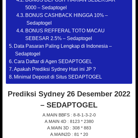
5000 – Sedaptogel
BONUS CASHBACK HINGGA 10% –
Sedaptogel
BONUS REFFERAL TOTO MACAU
SEBESAR 2.5% – Sedaptogel
Data Pasaran Paling Lengkap di Indonesia –
Sedaptogel
Cara Daftar di Agen SEDAPTOGEL
Apakah Prediksi Sydney Hari ini JP ?
Minimal Deposit di Situs SEDAPTOGEL
Prediksi Sydney 26 Desember 2022
– SEDAPTOGEL
A.MAIN BBFS : 8-8-1-3-2-0
A.MAIN 4D : 8123 * 2380
A.MAIN 3D : 308 * 883
A.MAIN2D : 81 * 20