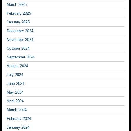
March 2025
February 2025
January 2025
December 2024
November 2024
October 2024
September 2024
August 2024
July 2024
June 2024
May 2024
April 2024
March 2024
February 2024
January 2024