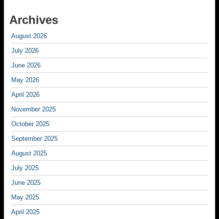
Archives
August 2026
July 2026
June 2026
May 2026
April 2026
November 2025
October 2025
September 2025
August 2025
July 2025
June 2025
May 2025
April 2025