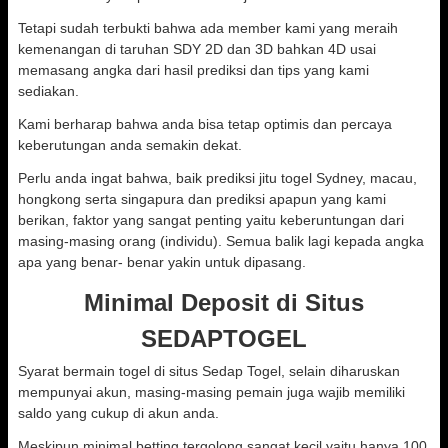
Tetapi sudah terbukti bahwa ada member kami yang meraih
kemenangan di taruhan SDY 2D dan 3D bahkan 4D usai
memasang angka dari hasil prediksi dan tips yang kami
sediakan.
Kami berharap bahwa anda bisa tetap optimis dan percaya
keberutungan anda semakin dekat.
Perlu anda ingat bahwa, baik prediksi jitu togel Sydney, macau,
hongkong serta singapura dan prediksi apapun yang kami
berikan, faktor yang sangat penting yaitu keberuntungan dari
masing-masing orang (individu). Semua balik lagi kepada angka
apa yang benar- benar yakin untuk dipasang.
Minimal Deposit di Situs
SEDAPTOGEL
Syarat bermain togel di situs Sedap Togel, selain diharuskan
mempunyai akun, masing-masing pemain juga wajib memiliki
saldo yang cukup di akun anda.
Meskipun minimal betting tergolong sangat kecil yaitu hanya 100