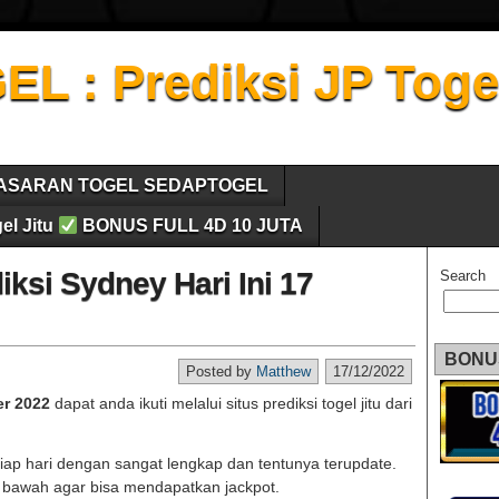
 : Prediksi JP Togel
PASARAN TOGEL SEDAPTOGEL
el Jitu
BONUS FULL 4D 10 JUTA
si Sydney Hari Ini 17
Search
BONU
Posted by
Matthew
17/12/2022
er 2022
dapat anda ikuti melalui situs prediksi togel jitu dari
iap hari dengan sangat lengkap dan tentunya terupdate.
i bawah agar bisa mendapatkan jackpot.