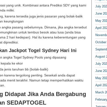
si yang unik. Kombinasi antara Prediksi SDY yang kami
July 20
da miliki.
June 20
, karena tersedia juga jenis pasaran yang bolak-balik
May 20
kan keungtungan
 angka pasang sebelumnya. Dimana, jika angka tersebut
April 20
kemungkinan untuk tembus besok atau lusa (anda bisa
Novembe
ma 2 hari kedepan). Hal itu karena keberentungan yang
October
t diprediksi.
Septemb
an Jackpot Togel Sydney Hari Ini
August 
an angka Togel Sydney Pools yang dipasang
 kepala ke ekor
July 20
jenis taruhan bb (bolak-balik)
June 20
n karena tergolong penting. Sesekali anda dapat
May 20
da menit terakhir. Namun tetap memperhatikan waktu
April 20
lan.
March 2
 Didapat Jika Anda Bergabung
Februar
an SEDAPTOGEL
January