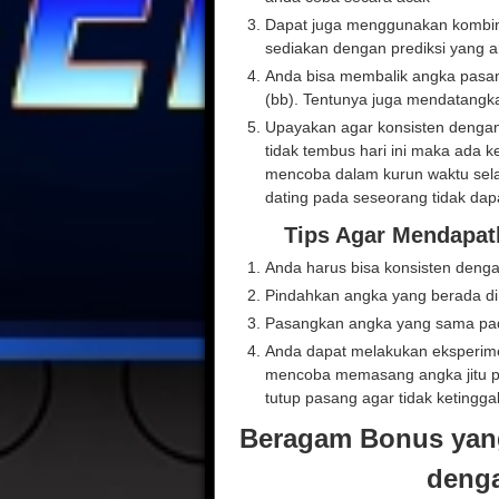
Dapat juga menggunakan kombina
sediakan dengan prediksi yang an
Anda bisa membalik angka pasang
(bb). Tentunya juga mendatang
Upayakan agar konsisten dengan
tidak tembus hari ini maka ada 
mencoba dalam kurun waktu sela
dating pada seseorang tidak dapa
Tips Agar Mendapatk
Anda harus bisa konsisten deng
Pindahkan angka yang berada di
Pasangkan angka yang sama pada 
Anda dapat melakukan eksperime
mencoba memasang angka jitu pa
tutup pasang agar tidak ketingga
Beragam Bonus yang
deng