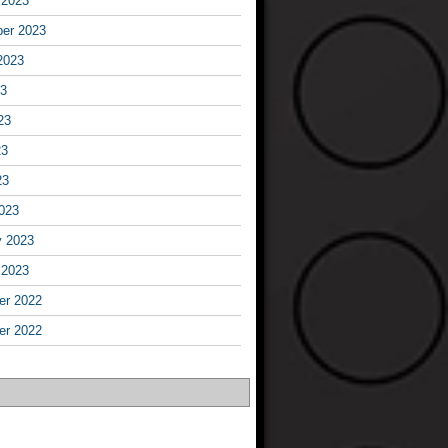
 2023
er 2023
2023
23
23
23
23
023
y 2023
 2023
r 2022
r 2022