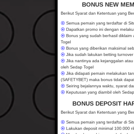
BONUS NEW MEMB
Berikut Syarat dan Ketentuan yang Ber
⦿
Semua pemain yang terdaftar di Sit
⦿
Dapatkan promo ini dengan melakuk
⦿
Bonus yang sudah berhasil diklaim
Togel
⦿
Bonus yang diberikan maksimal seb
⦿
Jika sudah lakukan betting turnove
⦿
Jika nantinya ada kejanggalan atau
oleh Sedap Togel
⦿
Jika didapati pemain melakukan tar
(SAFETYBET) maka bonus tidak dapat 
⦿
Seiring bejalannya waktu, syarat d
⦿
Keputusan yang diambil oleh Sedap T
BONUS DEPOSIT HAR
Berikut Syarat dan Ketentuan yang Ber
⦿
Semua pemain yang terdaftar di Sit
⦿
Lakukan deposit minimal 100.000 ri