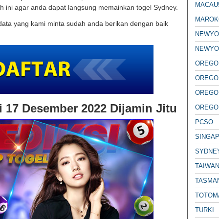
MACAU
wah ini agar anda dapat langsung memainkan togel Sydney.
MAROK
data yang kami minta sudah anda berikan dengan baik
NEWYO
NEWYO
OREGO
OREGO
OREGO
i 17 Desember 2022 Dijamin Jitu
OREGO
PCSO
SINGA
SYDNE
TAIWA
TASMAN
TOTOM
TURKI