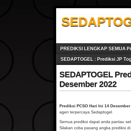
SEDAPTOGEL
PREDIKSI LENGKAP SEMUA 
SEDAPTOGEL : Prediksi JP Tog
SEDAPTOGEL Predik
Desember 2022
Prediksi PCSO Hari Ini 14 Desember
agen terpercaya Sedaptogel.
Semua prediksi dapat anda pantau set
Silakan coba pasang angka prediksi d