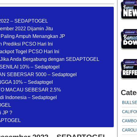
r 2022 – SEDAPTOGEL
sember 2022 Dijamin Jitu
O Paling Ampuh Menangkan JP
 Prediksi PCSO Hari Ini
ackpot Togel PCSO Hari Ini
t Jika Anda Bergabung dengan SEDAPTOGEL
NILAI 10% – Sedaptogel
N SEBERSAR 5000 – Sedaptogel
GA 10% – Sedaptogel
O MACAU SEBESAR 2.5%
Cate
di Indonesia – Sedaptogel
BULLS
TOGEL
CALIFO
i JP ?
EDAPTOGEL
CAMBO
CAROL