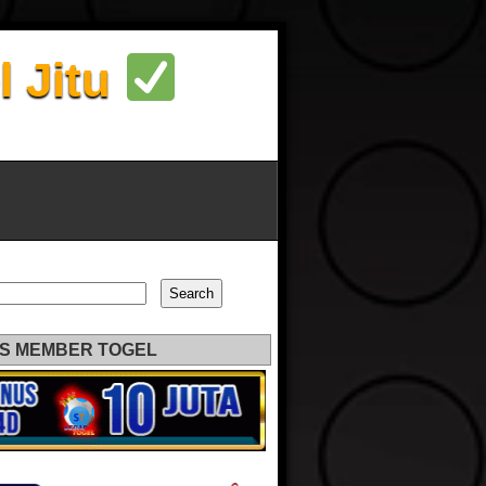
 Jitu
Search
S MEMBER TOGEL