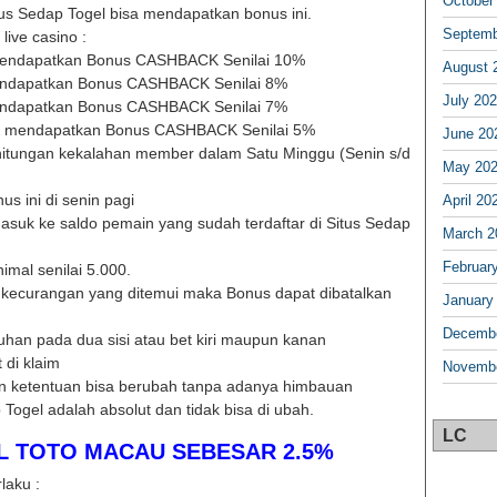
October
us Sedap Togel bisa mendapatkan bonus ini.
Septemb
ive casino :
mendapatkan Bonus CASHBACK Senilai 10%
August 
endapatkan Bonus CASHBACK Senilai 8%
July 20
endapatkan Bonus CASHBACK Senilai 7%
U mendapatkan Bonus CASHBACK Senilai 5%
June 20
rhitungan kekalahan member dalam Satu Minggu (Senin s/d
May 20
s ini di senin pagi
April 20
asuk ke saldo pemain yang sudah terdaftar di Situs Sedap
March 2
Februar
mal senilai 5.000.
 kecurangan yang ditemui maka Bonus dapat dibatalkan
January
Decembe
uhan pada dua sisi atau bet kiri maupun kanan
di klaim
Novembe
an ketentuan bisa berubah tanpa adanya himbauan
ogel adalah absolut dan tidak bisa di ubah.
LC
L TOTO MACAU SEBESAR 2.5%
laku :