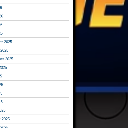
26
26
26
26
r 2025
 2025
er 2025
2025
25
25
25
25
025
y 2025
 2025