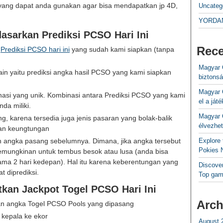
s yang dapat anda gunakan agar bisa mendapatkan jp 4D,
Uncateg
YORDA
asarkan Prediksi PCSO Hari Ini
Rece
n
Prediksi PCSO hari ini
yang sudah kami siapkan (tanpa
Magyar O
n yaitu prediksi angka hasil PCSO yang kami siapkan
biztonsá
Magyar 
si yang unik. Kombinasi antara Prediksi PCSO yang kami
el a ját
da miliki.
Magyar 
, karena tersedia juga jenis pasaran yang bolak-balik
élvezhe
kan keungtungan
Explore
 angka pasang sebelumnya. Dimana, jika angka tersebut
Pokies 
kemungkinan untuk tembus besok atau lusa (anda bisa
ma 2 hari kedepan). Hal itu karena keberentungan yang
Discover
t diprediksi.
Top gam
kan Jackpot Togel PCSO Hari Ini
Arch
an angka Togel PCSO Pools yang dipasang
 kepala ke ekor
August 