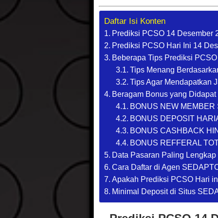
Daftar Isi Konten
Prediksi PCSO 14 Desembe
Prediksi PCSO Hari Ini 14 De
Beberapa Tips Prediksi PCS
Tips Menang Berdasarkan
Tips Agar Mendapatkan J
Beragam Bonus yang Didapa
BONUS NEW MEMBER SE
BONUS DEPOSIT HARIA
BONUS CASHBACK HING
BONUS REFFERAL TOT
Data Pasaran Paling Lengkap 
Cara Daftar di Agen SEDAP
Apakah Prediksi PCSO Hari in
Minimal Deposit di Situs S