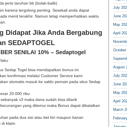
jenis taruhan bb (bolak-balik)
July 20
n karena tergolong penting. Sesekali anda dapat
June 20
da menit terakhir. Namun tetap memperhatikan waktu
lan.
May 20
 Didapat Jika Anda Bergabung
April 20
an SEDAPTOGEL
Novembe
October
ER SENILAI 10% – Sedaptogel
Septemb
laku :
August 
us Sedap Togel bisa mendapatkan bonus ini.
July 20
an konfirmasi melalui Customer Service kami
 akan otomatis masuk ke saldo pemain pada situs Sedap
June 20
May 20
esar 20.000 ribu
r sebanyak x3 maka dana sudah bisa ditarik
April 20
 kecurangan yang ditemui maka Bonus dapat dibatalkan
March 2
uhan pada dua sisi atau bet kiri maupun kanan
Februar
di klaim
January