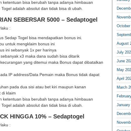
an ketentuan bisa berubah tanpa adanya himbauan
Decembe
ogel adalah absolut dan tidak bisa di ubah.
Novembe
IAN SEBERSAR 5000 – Sedaptogel
October
laku :
Septemb
us Sedap Togel bisa mendapatkan bonus ini.
August 
bu untuk mengklaim bonus ini
 ini sebanyak 1x per harinya
July 20
r sebanyak x3 maka dana sudah bisa ditarik
June 20
 kecurangan yang ditemui maka Bonus dapat dibatalkan
May 20
ada IP address/Data Pemain maka Bonus tidak dapat
April 20
uhan pada dua sisi atau bet kiri maupun kanan
March 2
di klaim
Februar
an ketentuan bisa berubah tanpa adanya himbauan
January
ogel adalah absolut dan tidak bisa di ubah.
Decembe
K HINGGA 10% – Sedaptogel
Novembe
laku :