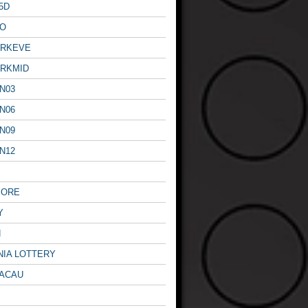
5D
O
RKEVE
RKMID
N03
N06
N09
N12
PORE
Y
N
IA LOTTERY
ACAU