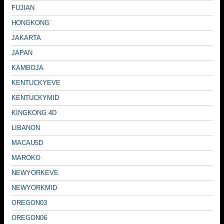
FUJIAN
HONGKONG
JAKARTA
JAPAN
KAMBOJA
KENTUCKYEVE
KENTUCKYMID
KINGKONG 4D
LIBANON
MACAU5D
MAROKO
NEWYORKEVE
NEWYORKMID
OREGON03
OREGON06