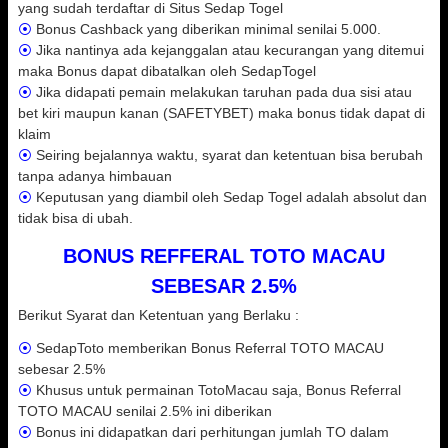
yang sudah terdaftar di Situs Sedap Togel
⦿
Bonus Cashback yang diberikan minimal senilai 5.000.
⦿
Jika nantinya ada kejanggalan atau kecurangan yang ditemui
maka Bonus dapat dibatalkan oleh SedapTogel
⦿
Jika didapati pemain melakukan taruhan pada dua sisi atau
bet kiri maupun kanan (SAFETYBET) maka bonus tidak dapat di
klaim
⦿
Seiring bejalannya waktu, syarat dan ketentuan bisa berubah
tanpa adanya himbauan
⦿
Keputusan yang diambil oleh Sedap Togel adalah absolut dan
tidak bisa di ubah.
BONUS REFFERAL TOTO MACAU
SEBESAR 2.5%
Berikut Syarat dan Ketentuan yang Berlaku :
⦿
SedapToto memberikan Bonus Referral TOTO MACAU
sebesar 2.5%
⦿
Khusus untuk permainan TotoMacau saja, Bonus Referral
TOTO MACAU senilai 2.5% ini diberikan
⦿
Bonus ini didapatkan dari perhitungan jumlah TO dalam