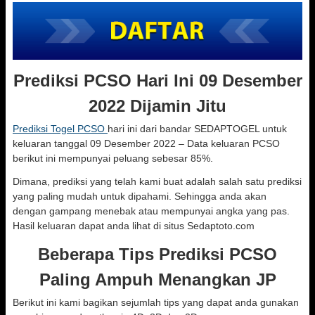
Prediksi PCSO Hari Ini 09 Desember
2022 Dijamin Jitu
Prediksi Togel PCSO
hari ini dari bandar SEDAPTOGEL untuk
keluaran tanggal 09 Desember 2022 – Data keluaran PCSO
berikut ini mempunyai peluang sebesar 85%.
Dimana, prediksi yang telah kami buat adalah salah satu prediksi
yang paling mudah untuk dipahami. Sehingga anda akan
dengan gampang menebak atau mempunyai angka yang pas.
Hasil keluaran dapat anda lihat di situs Sedaptoto.com
Beberapa Tips Prediksi PCSO
Paling Ampuh Menangkan JP
Berikut ini kami bagikan sejumlah tips yang dapat anda gunakan