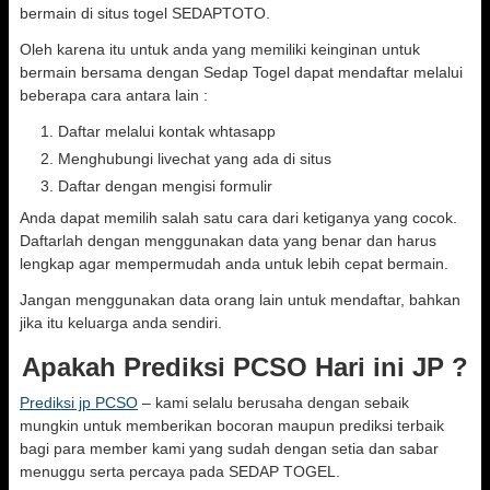
bermain di situs togel SEDAPTOTO.
Oleh karena itu untuk anda yang memiliki keinginan untuk
bermain bersama dengan Sedap Togel dapat mendaftar melalui
beberapa cara antara lain :
Daftar melalui kontak whtasapp
Menghubungi livechat yang ada di situs
Daftar dengan mengisi formulir
Anda dapat memilih salah satu cara dari ketiganya yang cocok.
Daftarlah dengan menggunakan data yang benar dan harus
lengkap agar mempermudah anda untuk lebih cepat bermain.
Jangan menggunakan data orang lain untuk mendaftar, bahkan
jika itu keluarga anda sendiri.
Apakah Prediksi PCSO Hari ini JP ?
Prediksi jp PCSO
– kami selalu berusaha dengan sebaik
mungkin untuk memberikan bocoran maupun prediksi terbaik
bagi para member kami yang sudah dengan setia dan sabar
menuggu serta percaya pada SEDAP TOGEL.