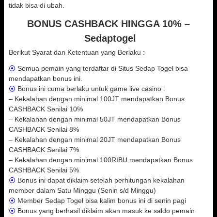
tidak bisa di ubah.
BONUS CASHBACK HINGGA 10% –
Sedaptogel
Berikut Syarat dan Ketentuan yang Berlaku :
⦿
Semua pemain yang terdaftar di Situs Sedap Togel bisa
mendapatkan bonus ini.
⦿
Bonus ini cuma berlaku untuk game live casino :
– Kekalahan dengan minimal 100JT mendapatkan Bonus
CASHBACK Senilai 10%
– Kekalahan dengan minimal 50JT mendapatkan Bonus
CASHBACK Senilai 8%
– Kekalahan dengan minimal 20JT mendapatkan Bonus
CASHBACK Senilai 7%
– Kekalahan dengan minimal 100RIBU mendapatkan Bonus
CASHBACK Senilai 5%
⦿
Bonus ini dapat diklaim setelah perhitungan kekalahan
member dalam Satu Minggu (Senin s/d Minggu)
⦿
Member Sedap Togel bisa kalim bonus ini di senin pagi
⦿
Bonus yang berhasil diklaim akan masuk ke saldo pemain