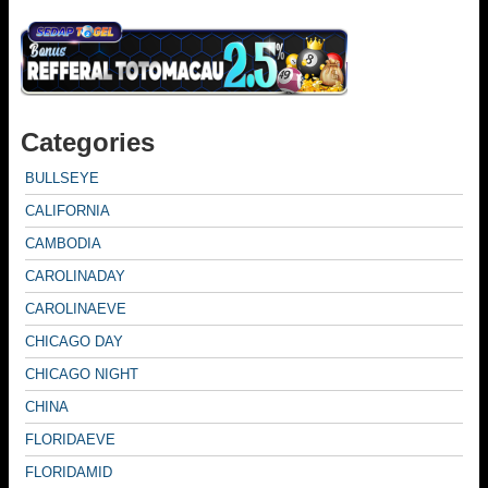
Categories
BULLSEYE
CALIFORNIA
CAMBODIA
CAROLINADAY
CAROLINAEVE
CHICAGO DAY
CHICAGO NIGHT
CHINA
FLORIDAEVE
FLORIDAMID