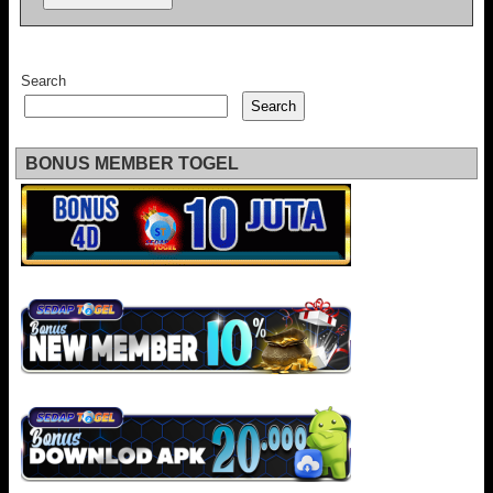
Search
Search
BONUS MEMBER TOGEL