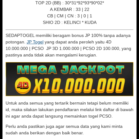
TOP 2D (BB) : 30*31*92*93*90*02*
A.KEMBAR : 33 | 22
CB | CM | CN : 3 | 0 | 1
SHIO 2D : KELINCI * KUDA
SEDAPTOGEL memiliki beragam bonus JP 100% tanpa adanya
potongan.
JP Togel
yang dapat anda peroleh yaitu 4D
10.000.000 | PCSO JP 3D 1.000.000 | PCSO 2D 100.000, yang
pastinya anda tidak akan mengalami kerugian.
Untuk anda semua yang tertarik bermain tetapi belum memiliki
id, maka silakan lakukan pendaftaran melalui link daftar di bawah
ini agar anda dapat langsung memainkan togel PCSO.
Perlu anda pastikan juga agar semua data yang kami minta
sudah anda berikan dengan baik benar.