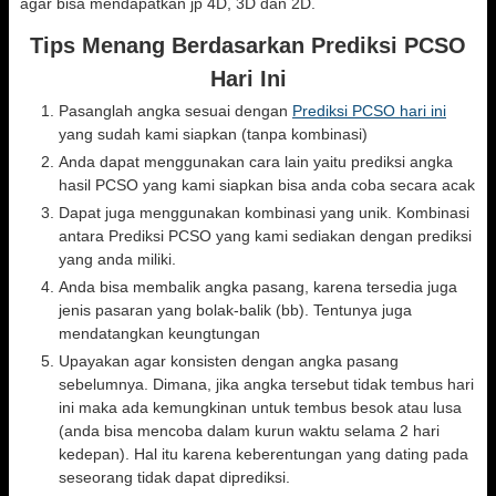
agar bisa mendapatkan jp 4D, 3D dan 2D.
Tips Menang Berdasarkan Prediksi PCSO
Hari Ini
Pasanglah angka sesuai dengan
Prediksi PCSO hari ini
yang sudah kami siapkan (tanpa kombinasi)
Anda dapat menggunakan cara lain yaitu prediksi angka
hasil PCSO yang kami siapkan bisa anda coba secara acak
Dapat juga menggunakan kombinasi yang unik. Kombinasi
antara Prediksi PCSO yang kami sediakan dengan prediksi
yang anda miliki.
Anda bisa membalik angka pasang, karena tersedia juga
jenis pasaran yang bolak-balik (bb). Tentunya juga
mendatangkan keungtungan
Upayakan agar konsisten dengan angka pasang
sebelumnya. Dimana, jika angka tersebut tidak tembus hari
ini maka ada kemungkinan untuk tembus besok atau lusa
(anda bisa mencoba dalam kurun waktu selama 2 hari
kedepan). Hal itu karena keberentungan yang dating pada
seseorang tidak dapat diprediksi.