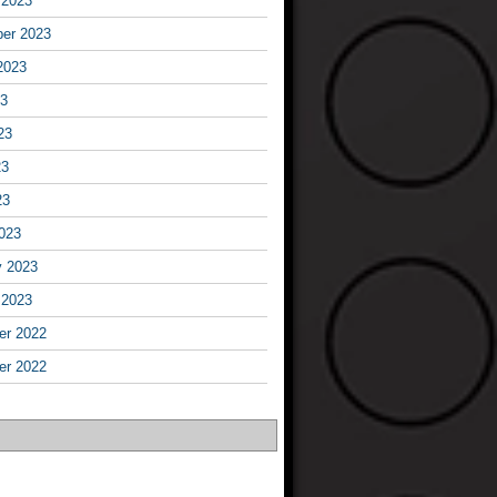
 2023
er 2023
2023
23
23
23
23
023
y 2023
 2023
r 2022
r 2022