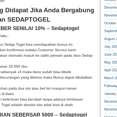
lan.
Decembe
 Didapat Jika Anda Bergabung
Novembe
an SEDAPTOGEL
October
ER SENILAI 10% – Sedaptogel
Septemb
laku :
August 
us Sedap Togel bisa mendapatkan bonus ini.
July 20
an konfirmasi melalui Customer Service kami
June 20
 akan otomatis masuk ke saldo pemain pada situs Sedap
May 20
esar 20.000 ribu
April 20
r sebanyak x3 maka dana sudah bisa ditarik
 kecurangan yang ditemui maka Bonus dapat dibatalkan
March 2
Februar
uhan pada dua sisi atau bet kiri maupun kanan
January
di klaim
an ketentuan bisa berubah tanpa adanya himbauan
Decembe
ogel adalah absolut dan tidak bisa di ubah.
Novembe
IAN SEBERSAR 5000 – Sedaptogel