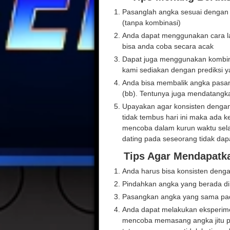
Pasanglah angka sesuai denga
(tanpa kombinasi)
Anda dapat menggunakan cara lai
bisa anda coba secara acak
Dapat juga menggunakan kombina
kami sediakan dengan prediksi ya
Anda bisa membalik angka pasang
(bb). Tentunya juga mendatang
Upayakan agar konsisten dengan
tidak tembus hari ini maka ada 
mencoba dalam kurun waktu sela
dating pada seseorang tidak dapa
Tips Agar Mendapatka
Anda harus bisa konsisten deng
Pindahkan angka yang berada di
Pasangkan angka yang sama pada 
Anda dapat melakukan eksperime
mencoba memasang angka jitu pa