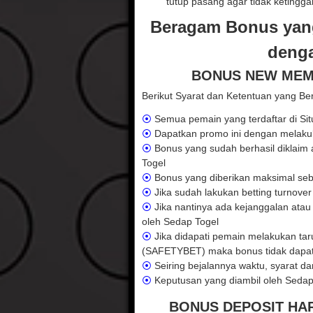
tutup pasang agar tidak ketingga
Beragam Bonus yang
deng
BONUS NEW MEMB
Berikut Syarat dan Ketentuan yang Ber
⦿
Semua pemain yang terdaftar di Sit
⦿
Dapatkan promo ini dengan melakuk
⦿
Bonus yang sudah berhasil diklaim
Togel
⦿
Bonus yang diberikan maksimal seb
⦿
Jika sudah lakukan betting turnove
⦿
Jika nantinya ada kejanggalan atau
oleh Sedap Togel
⦿
Jika didapati pemain melakukan tar
(SAFETYBET) maka bonus tidak dapat 
⦿
Seiring bejalannya waktu, syarat d
⦿
Keputusan yang diambil oleh Sedap T
BONUS DEPOSIT HAR