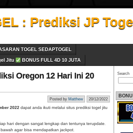
 : Prediksi JP Togel
PASARAN TOGEL SEDAPTOGEL
el Jitu
BONUS FULL 4D 10 JUTA
si Oregon 12 Hari Ini 20
Search
BONU
Posted by
Matthew
20/12/2022
ember 2022
dapat anda ikuti melalui situs prediksi togel jitu
iap hari dengan sangat lengkap dan tentunya terupdate.
i bawah agar bisa mendapatkan jackpot.