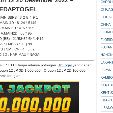
on 12 20 Desember 2022 –
CAROL
EDAPTOGEL
CHICA
CHICAG
AIN BBFS : 8-2-5-4-9-1
MAIN 4D : 8124 * 5149
CHINA
.MAIN 3D : 415 * 159
FLORI
A.MAIN2D : 85 * 95
 (BB) : 21*58*52*54*14*19
FLORID
A.KEMBAR : 11 | 99
FUJIAN
B | CM | CN : 4 | 5 | 2
O 2D : HARIMAU * NAGA
HONGK
JAKAR
 JP 100% tanpa adanya potongan.
JP Togel
yang dapat
JAPAN
regon 12 JP 3D 1.000.000 | Oregon 12 JP 2D 100.000,
ami kerugian.
KAMBO
KENTU
KENTU
KINGK
LIBANO