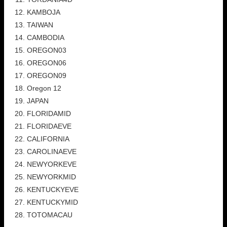
KAMBOJA
TAIWAN
CAMBODIA
OREGON03
OREGON06
OREGON09
Oregon 12
JAPAN
FLORIDAMID
FLORIDAEVE
CALIFORNIA
CAROLINAEVE
NEWYORKEVE
NEWYORKMID
KENTUCKYEVE
KENTUCKYMID
TOTOMACAU