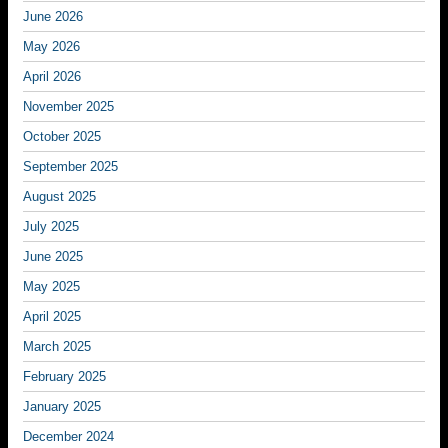
June 2026
May 2026
April 2026
November 2025
October 2025
September 2025
August 2025
July 2025
June 2025
May 2025
April 2025
March 2025
February 2025
January 2025
December 2024