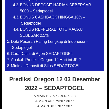
BONUS DEPOSIT HARIAN SEBERSAR
5000 – Sedaptogel
BONUS CASHBACK HINGGA 10% –
Sedaptogel
BONUS REFFERAL TOTO MACAU
SEBESAR 2.5%
Data Pasaran Paling Lengkap di Indonesia –
Sedaptogel
Cara Daftar di Agen SEDAPTOGEL
Apakah Prediksi Oregon 12 Hari ini JP ?
Minimal Deposit di Situs SEDAPTOGEL
Prediksi Oregon 12 03 Desember
2022 – SEDAPTOGEL
A.MAIN BBFS : 7-9-0-7-2-3
A.MAIN 4D : 7920 * 3077
A.MAIN 3D : 707 * 307