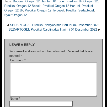
Tags:
Bocoran Oregon 12 Hari Ini
,
JP Togel
,
Prediksi JP Oregon 12
,
Prediksi Oregon 12 Besok
,
Prediksi Oregon 12 Hari Ini
,
Prediksi
Oregon 12 JP
,
Prediksi Oregon 12 Tercepat
,
Prediksi Sedaptogel
,
Syair Oregon 12
◀
SEDAPTOGEL Prediksi Newyorkmid Hari Ini 04 Desember 2022
SEDAPTOGEL Prediksi Carolinaday Hari Ini 04 Desember 2022
▶
LEAVE A REPLY
Your email address will not be published.
Required fields are
marked
*
Comment
*
Name
*