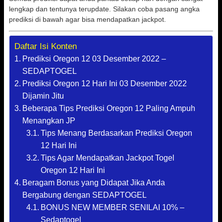
lengkap dan tentunya terupdate. Silakan coba pasang angka
prediksi di bawah agar bisa mendapatkan jackpot.
Daftar Isi Konten
Prediksi Oregon 12 03 Desember 2022 –
SEDAPTOGEL
Prediksi Oregon 12 Hari Ini 03 Desember 2022
Dijamin Jitu
Beberapa Tips Prediksi Oregon 12 Paling Ampuh
Menangkan JP
Tips Menang Berdasarkan Prediksi Oregon
12 Hari Ini
Tips Agar Mendapatkan Jackpot Togel
Oregon 12 Hari Ini
Beragam Bonus yang Didapat Jika Anda
Bergabung dengan SEDAPTOGEL
BONUS NEW MEMBER SENILAI 10% –
Sedaptogel