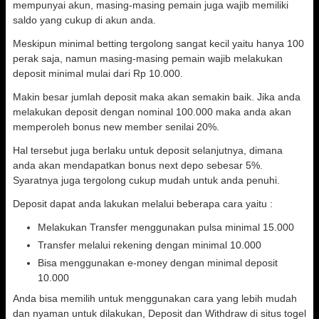
mempunyai akun, masing-masing pemain juga wajib memiliki
saldo yang cukup di akun anda.
Meskipun minimal betting tergolong sangat kecil yaitu hanya 100
perak saja, namun masing-masing pemain wajib melakukan
deposit minimal mulai dari Rp 10.000.
Makin besar jumlah deposit maka akan semakin baik. Jika anda
melakukan deposit dengan nominal 100.000 maka anda akan
memperoleh bonus new member senilai 20%.
Hal tersebut juga berlaku untuk deposit selanjutnya, dimana
anda akan mendapatkan bonus next depo sebesar 5%.
Syaratnya juga tergolong cukup mudah untuk anda penuhi.
Deposit dapat anda lakukan melalui beberapa cara yaitu :
Melakukan Transfer menggunakan pulsa minimal 15.000
Transfer melalui rekening dengan minimal 10.000
Bisa menggunakan e-money dengan minimal deposit
10.000
Anda bisa memilih untuk menggunakan cara yang lebih mudah
dan nyaman untuk dilakukan, Deposit dan Withdraw di situs togel