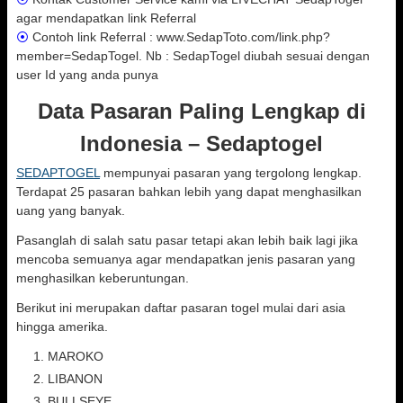
agar mendapatkan link Referral
⦿
Contoh link Referral : www.SedapToto.com/link.php?
member=SedapTogel. Nb : SedapTogel diubah sesuai dengan
user Id yang anda punya
Data Pasaran Paling Lengkap di
Indonesia – Sedaptogel
SEDAPTOGEL
mempunyai pasaran yang tergolong lengkap.
Terdapat 25 pasaran bahkan lebih yang dapat menghasilkan
uang yang banyak.
Pasanglah di salah satu pasar tetapi akan lebih baik lagi jika
mencoba semuanya agar mendapatkan jenis pasaran yang
menghasilkan keberuntungan.
Berikut ini merupakan daftar pasaran togel mulai dari asia
hingga amerika.
MAROKO
LIBANON
BULLSEYE