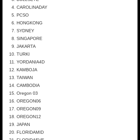
CAROLINADAY
PCSO
HONGKONG
SYDNEY
SINGAPORE
JAKARTA
TURKI
YORDANIA4D
KAMBOJA
TAIWAN
CAMBODIA
Oregon 03
OREGON06
OREGON09
OREGON12
JAPAN
FLORIDAMID
FLORIDAEVE