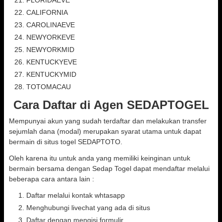
CALIFORNIA
CAROLINAEVE
NEWYORKEVE
NEWYORKMID
KENTUCKYEVE
KENTUCKYMID
TOTOMACAU
Cara Daftar di Agen SEDAPTOGEL
Mempunyai akun yang sudah terdaftar dan melakukan transfer
sejumlah dana (modal) merupakan syarat utama untuk dapat
bermain di situs togel SEDAPTOTO.
Oleh karena itu untuk anda yang memiliki keinginan untuk
bermain bersama dengan Sedap Togel dapat mendaftar melalui
beberapa cara antara lain :
Daftar melalui kontak whtasapp
Menghubungi livechat yang ada di situs
Daftar dengan mengisi formulir