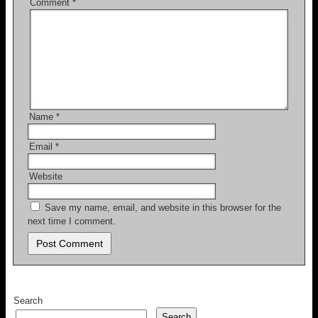
Comment
*
Name
*
Email
*
Website
Save my name, email, and website in this browser for the
next time I comment.
Search
Search