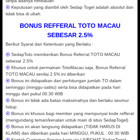
tanpa adanya himbauan
⦿
Keputusan yang diambil oleh Sedap Togel adalah absolut dan
tidak bisa di ubah.
BONUS REFFERAL TOTO MACAU
SEBESAR 2.5%
Berikut Syarat dan Ketentuan yang Berlaku :
⦿
SedapToto memberikan Bonus Referral TOTO MACAU
sebesar 2.5%
⦿
Khusus untuk permainan TotoMacau saja, Bonus Referral
TOTO MACAU senilai 2.5% ini diberikan
⦿
Bonus ini didapatkan dari perhitungan jumlah TO dalam
seminggu (minggu-sabtu) serta bisa didapatkan pada hari
minggu dari pukul 00.30 WIB
⦿
Bonus ini tidak ada batas maksimalnya dan berlaku seumur
hidup
⦿
Bonus ini khusus bagi member yang mempunyai kode refferal
(mengundang teman/kenalan untuk main di situs SedapTogel)
⦿
Bonus ini akan langsung didapatkan (TIDAK HARUS DI
KLAIM) dan diberikan pada hari MINGGU, PUKUL : 00:30 WIB
⦿
Kontak Customer Service kami via LIVECHAT SedapTogel