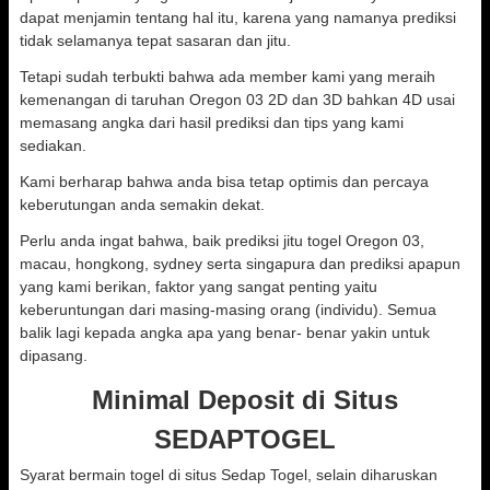
dapat menjamin tentang hal itu, karena yang namanya prediksi
tidak selamanya tepat sasaran dan jitu.
Tetapi sudah terbukti bahwa ada member kami yang meraih
kemenangan di taruhan Oregon 03 2D dan 3D bahkan 4D usai
memasang angka dari hasil prediksi dan tips yang kami
sediakan.
Kami berharap bahwa anda bisa tetap optimis dan percaya
keberutungan anda semakin dekat.
Perlu anda ingat bahwa, baik prediksi jitu togel Oregon 03,
macau, hongkong, sydney serta singapura dan prediksi apapun
yang kami berikan, faktor yang sangat penting yaitu
keberuntungan dari masing-masing orang (individu). Semua
balik lagi kepada angka apa yang benar- benar yakin untuk
dipasang.
Minimal Deposit di Situs
SEDAPTOGEL
Syarat bermain togel di situs Sedap Togel, selain diharuskan