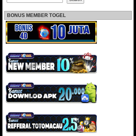
BONUS MEMBER TOGEL