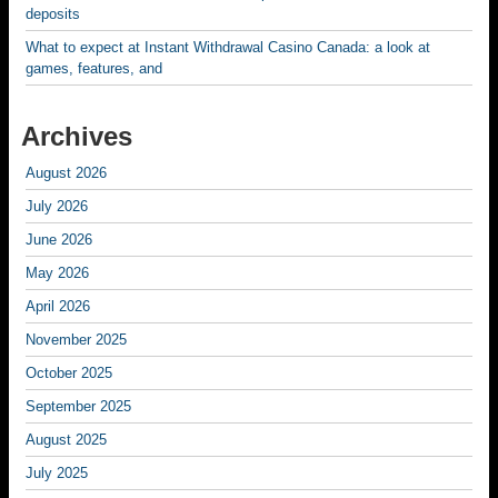
deposits
What to expect at Instant Withdrawal Casino Canada: a look at
games, features, and
Archives
August 2026
July 2026
June 2026
May 2026
April 2026
November 2025
October 2025
September 2025
August 2025
July 2025