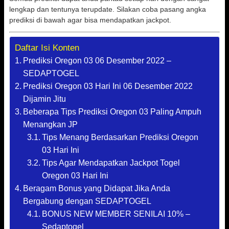
lengkap dan tentunya terupdate. Silakan coba pasang angka
prediksi di bawah agar bisa mendapatkan jackpot.
Daftar Isi Konten
Prediksi Oregon 03 06 Desember 2022 –
SEDAPTOGEL
Prediksi Oregon 03 Hari Ini 06 Desember 2022
Dijamin Jitu
Beberapa Tips Prediksi Oregon 03 Paling Ampuh
Menangkan JP
Tips Menang Berdasarkan Prediksi Oregon
03 Hari Ini
Tips Agar Mendapatkan Jackpot Togel
Oregon 03 Hari Ini
Beragam Bonus yang Didapat Jika Anda
Bergabung dengan SEDAPTOGEL
BONUS NEW MEMBER SENILAI 10% –
Sedaptogel