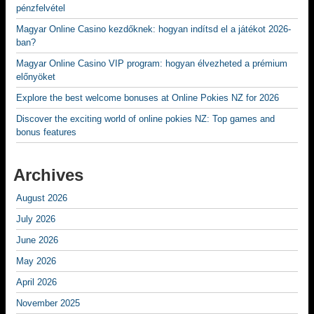
pénzfelvétel
Magyar Online Casino kezdőknek: hogyan indítsd el a játékot 2026-
ban?
Magyar Online Casino VIP program: hogyan élvezheted a prémium
előnyöket
Explore the best welcome bonuses at Online Pokies NZ for 2026
Discover the exciting world of online pokies NZ: Top games and
bonus features
Archives
August 2026
July 2026
June 2026
May 2026
April 2026
November 2025