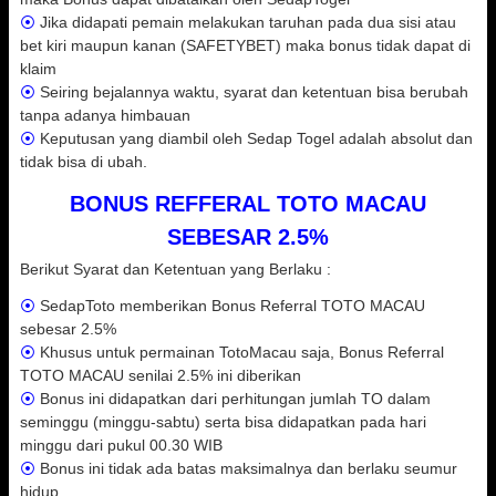
⦿
Jika didapati pemain melakukan taruhan pada dua sisi atau
bet kiri maupun kanan (SAFETYBET) maka bonus tidak dapat di
klaim
⦿
Seiring bejalannya waktu, syarat dan ketentuan bisa berubah
tanpa adanya himbauan
⦿
Keputusan yang diambil oleh Sedap Togel adalah absolut dan
tidak bisa di ubah.
BONUS REFFERAL TOTO MACAU
SEBESAR 2.5%
Berikut Syarat dan Ketentuan yang Berlaku :
⦿
SedapToto memberikan Bonus Referral TOTO MACAU
sebesar 2.5%
⦿
Khusus untuk permainan TotoMacau saja, Bonus Referral
TOTO MACAU senilai 2.5% ini diberikan
⦿
Bonus ini didapatkan dari perhitungan jumlah TO dalam
seminggu (minggu-sabtu) serta bisa didapatkan pada hari
minggu dari pukul 00.30 WIB
⦿
Bonus ini tidak ada batas maksimalnya dan berlaku seumur
hidup