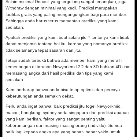
Selain minimal Deposit yang tergolong sangat terjangkau, juga
Withdraw dengan minimal yang kecil. Prediksi merupakan
fasilitas gratis yang paling mengungungkan bagi para member.
Sehingga anda harus terus memantau prediksi yang kami
sediakan.
Apakah prediksi yang kami buat selalu jitu ? tentunya kami tidak
dapat menjamin tentang hal itu, karena yang namanya prediksi
tidak selamanya tepat sasaran dan jitu.
Tetapi sudah terbukti bahwa ada member kami yang meraih
kemenangan di taruhan Newyorkmid 2D dan 3D bahkan 4D usai
memasang angka dari hasil prediksi dan tips yang kami
sediakan.
Kami berharap bahwa anda bisa tetap optimis dan percaya
keberutungan anda semakin dekat.
Perlu anda ingat bahwa, baik prediksi jitu togel Newyorkmid,
macau, hongkong, sydney serta singapura dan prediksi apapun
yang kami berikan, faktor yang sangat penting yaitu
keberuntungan dari masing-masing orang (individu). Semua
balik lagi kepada angka apa yang benar- benar yakin untuk