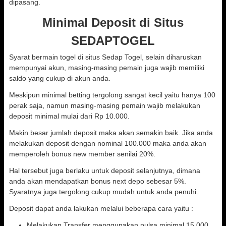
dipasang.
Minimal Deposit di Situs
SEDAPTOGEL
Syarat bermain togel di situs Sedap Togel, selain diharuskan
mempunyai akun, masing-masing pemain juga wajib memiliki
saldo yang cukup di akun anda.
Meskipun minimal betting tergolong sangat kecil yaitu hanya 100
perak saja, namun masing-masing pemain wajib melakukan
deposit minimal mulai dari Rp 10.000.
Makin besar jumlah deposit maka akan semakin baik. Jika anda
melakukan deposit dengan nominal 100.000 maka anda akan
memperoleh bonus new member senilai 20%.
Hal tersebut juga berlaku untuk deposit selanjutnya, dimana
anda akan mendapatkan bonus next depo sebesar 5%.
Syaratnya juga tergolong cukup mudah untuk anda penuhi.
Deposit dapat anda lakukan melalui beberapa cara yaitu :
Melakukan Transfer menggunakan pulsa minimal 15.000