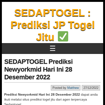
SEDAPTOGEL :
Prediksi JP Togel
Jitu
☰
SEDAPTOGEL Prediksi
Newyorkmid Hari Ini 28
Desember 2022
Posted by
Matthew
27/12/2022
Prediksi Newyorkmid Hari Ini 28 Desember 2022
dapat anda
ikuti melalui situs prediksi togel jitu dari agen terpercaya
Sedaptogel.