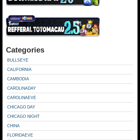
Categories
BULLSEYE
CALIFORNIA
CAMBODIA
CAROLINADAY
CAROLINAEVE
CHICAGO DAY
CHICAGO NIGHT
CHINA
FLORIDAEVE