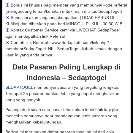
⦿
Bonus ini khusus bagi member yang mempunyai kode refferal
(mengundang teman/kenalan untuk main di situs SedapTogel)
⦿
Bonus ini akan langsung didapatkan (TIDAK HARUS DI
KLAIM) dan diberikan pada hari MINGGU, PUKUL : 00:30 WIB
⦿
Kontak Customer Service kami via LIVECHAT SedapTogel
agar mendapatkan link Referral
⦿
Contoh link Referral : www.SedapToto.com/link.php?
member=SedapTogel. Nb : SedapTogel diubah sesuai dengan
user Id yang anda punya
Data Pasaran Paling Lengkap di
Indonesia – Sedaptogel
SEDAPTOGEL
mempunyai pasaran yang tergolong lengkap.
Terdapat 25 pasaran bahkan lebih yang dapat menghasilkan
uang yang banyak.
Pasanglah di salah satu pasar tetapi akan lebih baik lagi jika
mencoba semuanya agar mendapatkan jenis pasaran yang
menghasilkan keberuntungan.
Berikut ini merupakan daftar pasaran togel mulai dari asia