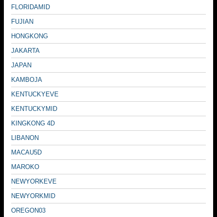
FLORIDAMID
FUJIAN
HONGKONG
JAKARTA
JAPAN
KAMBOJA
KENTUCKYEVE
KENTUCKYMID
KINGKONG 4D
LIBANON
MACAU5D
MAROKO
NEWYORKEVE
NEWYORKMID
OREGON03