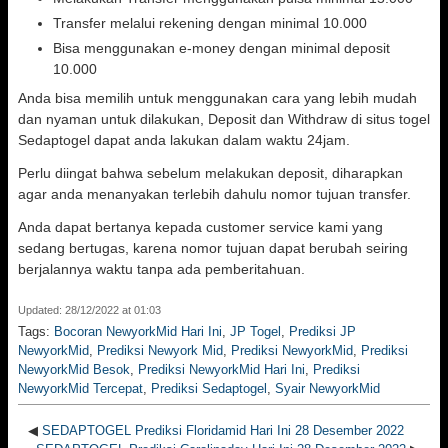
Transfer melalui rekening dengan minimal 10.000
Bisa menggunakan e-money dengan minimal deposit
10.000
Anda bisa memilih untuk menggunakan cara yang lebih mudah
dan nyaman untuk dilakukan, Deposit dan Withdraw di situs togel
Sedaptogel dapat anda lakukan dalam waktu 24jam.
Perlu diingat bahwa sebelum melakukan deposit, diharapkan
agar anda menanyakan terlebih dahulu nomor tujuan transfer.
Anda dapat bertanya kepada customer service kami yang
sedang bertugas, karena nomor tujuan dapat berubah seiring
berjalannya waktu tanpa ada pemberitahuan.
Updated: 28/12/2022 at 01:03
Tags:
Bocoran NewyorkMid Hari Ini
,
JP Togel
,
Prediksi JP
NewyorkMid
,
Prediksi Newyork Mid
,
Prediksi NewyorkMid
,
Prediksi
NewyorkMid Besok
,
Prediksi NewyorkMid Hari Ini
,
Prediksi
NewyorkMid Tercepat
,
Prediksi Sedaptogel
,
Syair NewyorkMid
◀
SEDAPTOGEL Prediksi Floridamid Hari Ini 28 Desember 2022