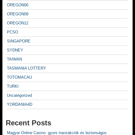
OREGON06
OREGON09
OREGON12
PCSO
SINGAPORE
SYDNEY
TAIWAN
TASMANIA LOTTERY
TOTOMACAU
TURKI
Uncategorized
YORDANIA4D
Recent Posts
Magyar Online Casino: gyors tranzakciók és biztonságos