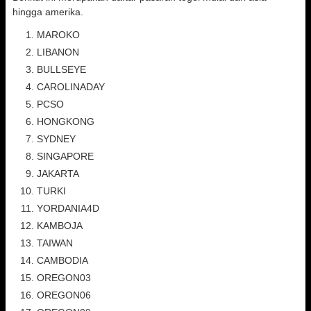
hingga amerika.
MAROKO
LIBANON
BULLSEYE
CAROLINADAY
PCSO
HONGKONG
SYDNEY
SINGAPORE
JAKARTA
TURKI
YORDANIA4D
KAMBOJA
TAIWAN
CAMBODIA
OREGON03
OREGON06