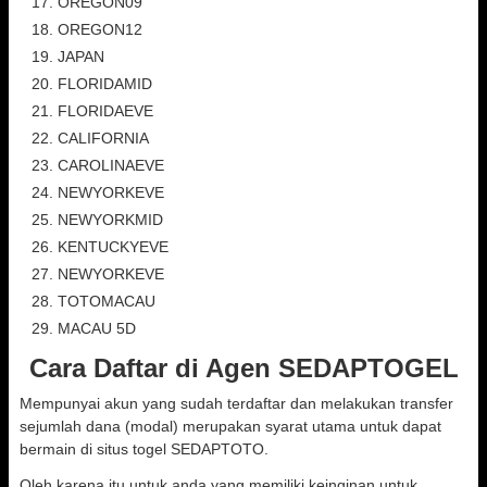
OREGON09
OREGON12
JAPAN
FLORIDAMID
FLORIDAEVE
CALIFORNIA
CAROLINAEVE
NEWYORKEVE
NEWYORKMID
KENTUCKYEVE
NEWYORKEVE
TOTOMACAU
MACAU 5D
Cara Daftar di Agen SEDAPTOGEL
Mempunyai akun yang sudah terdaftar dan melakukan transfer
sejumlah dana (modal) merupakan syarat utama untuk dapat
bermain di situs togel SEDAPTOTO.
Oleh karena itu untuk anda yang memiliki keinginan untuk