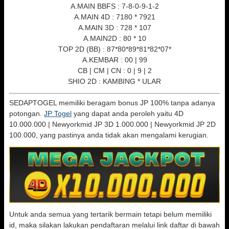
A.MAIN BBFS : 7-8-0-9-1-2
A.MAIN 4D : 7180 * 7921
A.MAIN 3D : 728 * 107
A.MAIN2D : 80 * 10
TOP 2D (BB) : 87*80*89*81*82*07*
A.KEMBAR : 00 | 99
CB | CM | CN : 0 | 9 | 2
SHIO 2D : KAMBING * ULAR
SEDAPTOGEL memiliki beragam bonus JP 100% tanpa adanya
potongan.
JP Togel
yang dapat anda peroleh yaitu 4D
10.000.000 | Newyorkmid JP 3D 1.000.000 | Newyorkmid JP 2D
100.000, yang pastinya anda tidak akan mengalami kerugian.
Untuk anda semua yang tertarik bermain tetapi belum memiliki
id, maka silakan lakukan pendaftaran melalui link daftar di bawah