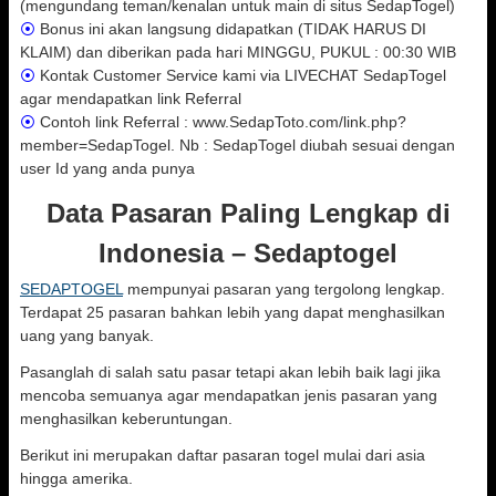
(mengundang teman/kenalan untuk main di situs SedapTogel)
⦿
Bonus ini akan langsung didapatkan (TIDAK HARUS DI
KLAIM) dan diberikan pada hari MINGGU, PUKUL : 00:30 WIB
⦿
Kontak Customer Service kami via LIVECHAT SedapTogel
agar mendapatkan link Referral
⦿
Contoh link Referral : www.SedapToto.com/link.php?
member=SedapTogel. Nb : SedapTogel diubah sesuai dengan
user Id yang anda punya
Data Pasaran Paling Lengkap di
Indonesia – Sedaptogel
SEDAPTOGEL
mempunyai pasaran yang tergolong lengkap.
Terdapat 25 pasaran bahkan lebih yang dapat menghasilkan
uang yang banyak.
Pasanglah di salah satu pasar tetapi akan lebih baik lagi jika
mencoba semuanya agar mendapatkan jenis pasaran yang
menghasilkan keberuntungan.
Berikut ini merupakan daftar pasaran togel mulai dari asia
hingga amerika.