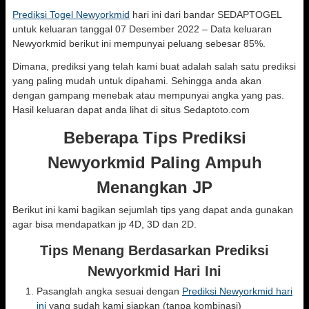
Prediksi Togel Newyorkmid
hari ini dari bandar SEDAPTOGEL
untuk keluaran tanggal 07 Desember 2022 – Data keluaran
Newyorkmid berikut ini mempunyai peluang sebesar 85%.
Dimana, prediksi yang telah kami buat adalah salah satu prediksi
yang paling mudah untuk dipahami. Sehingga anda akan
dengan gampang menebak atau mempunyai angka yang pas.
Hasil keluaran dapat anda lihat di situs Sedaptoto.com
Beberapa Tips Prediksi
Newyorkmid Paling Ampuh
Menangkan JP
Berikut ini kami bagikan sejumlah tips yang dapat anda gunakan
agar bisa mendapatkan jp 4D, 3D dan 2D.
Tips Menang Berdasarkan Prediksi
Newyorkmid Hari Ini
Pasanglah angka sesuai dengan
Prediksi Newyorkmid hari
ini
yang sudah kami siapkan (tanpa kombinasi)