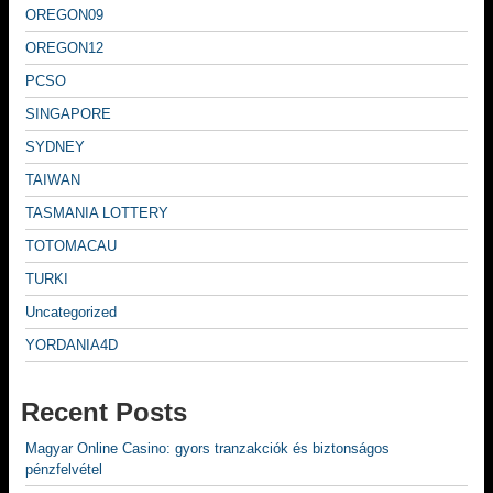
OREGON09
OREGON12
PCSO
SINGAPORE
SYDNEY
TAIWAN
TASMANIA LOTTERY
TOTOMACAU
TURKI
Uncategorized
YORDANIA4D
Recent Posts
Magyar Online Casino: gyors tranzakciók és biztonságos
pénzfelvétel