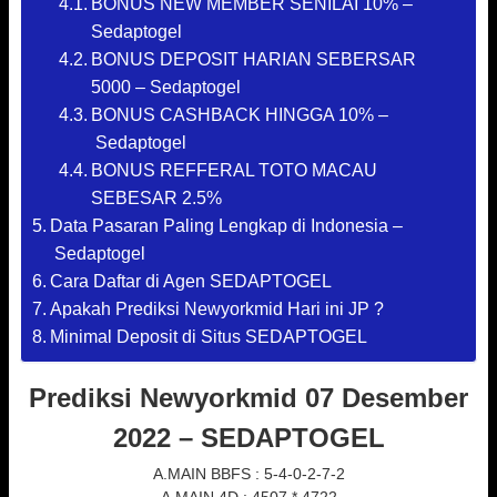
BONUS NEW MEMBER SENILAI 10% –
Sedaptogel
BONUS DEPOSIT HARIAN SEBERSAR
5000 – Sedaptogel
BONUS CASHBACK HINGGA 10% –
Sedaptogel
BONUS REFFERAL TOTO MACAU
SEBESAR 2.5%
Data Pasaran Paling Lengkap di Indonesia –
Sedaptogel
Cara Daftar di Agen SEDAPTOGEL
Apakah Prediksi Newyorkmid Hari ini JP ?
Minimal Deposit di Situs SEDAPTOGEL
Prediksi Newyorkmid 07 Desember
2022 – SEDAPTOGEL
A.MAIN BBFS : 5-4-0-2-7-2