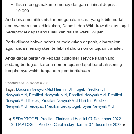
Bisa menggunakan e-money dengan minimal deposit
10.000
Anda bisa memilih untuk menggunakan cara yang lebih mudah
dan nyaman untuk dilakukan, Deposit dan Withdraw di situs togel
Sedaptogel dapat anda lakukan dalam waktu 24jam.
Perlu diingat bahwa sebelum melakukan deposit, diharapkan
agar anda menanyakan terlebih dahulu nomor tujuan transfer.
Anda dapat bertanya kepada customer service kami yang
sedang bertugas, karena nomor tujuan dapat berubah seiring
berjalannya waktu tanpa ada pemberitahuan.
Updated: 06/12/2022 at 05:58
Tags:
Bocoran NewyorkMid Hari Ini
,
JP Togel
,
Prediksi JP
NewyorkMid
,
Prediksi Newyork Mid
,
Prediksi NewyorkMid
,
Prediksi
NewyorkMid Besok
,
Prediksi NewyorkMid Hari Ini
,
Prediksi
NewyorkMid Tercepat
,
Prediksi Sedaptogel
,
Syair NewyorkMid
◀
SEDAPTOGEL Prediksi Floridamid Hari Ini 07 Desember 2022
SEDAPTOGEL Prediksi Carolinaday Hari Ini 07 Desember 2022
▶