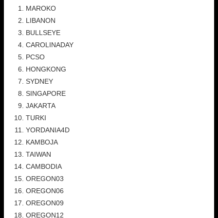
MAROKO
LIBANON
BULLSEYE
CAROLINADAY
PCSO
HONGKONG
SYDNEY
SINGAPORE
JAKARTA
TURKI
YORDANIA4D
KAMBOJA
TAIWAN
CAMBODIA
OREGON03
OREGON06
OREGON09
OREGON12