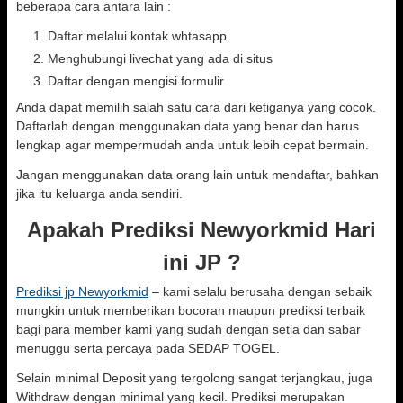
beberapa cara antara lain :
Daftar melalui kontak whtasapp
Menghubungi livechat yang ada di situs
Daftar dengan mengisi formulir
Anda dapat memilih salah satu cara dari ketiganya yang cocok.
Daftarlah dengan menggunakan data yang benar dan harus
lengkap agar mempermudah anda untuk lebih cepat bermain.
Jangan menggunakan data orang lain untuk mendaftar, bahkan
jika itu keluarga anda sendiri.
Apakah Prediksi Newyorkmid Hari
ini JP ?
Prediksi jp Newyorkmid
– kami selalu berusaha dengan sebaik
mungkin untuk memberikan bocoran maupun prediksi terbaik
bagi para member kami yang sudah dengan setia dan sabar
menuggu serta percaya pada SEDAP TOGEL.
Selain minimal Deposit yang tergolong sangat terjangkau, juga
Withdraw dengan minimal yang kecil. Prediksi merupakan