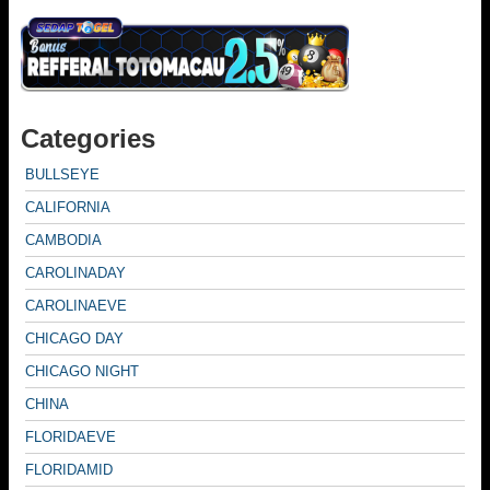
Categories
BULLSEYE
CALIFORNIA
CAMBODIA
CAROLINADAY
CAROLINAEVE
CHICAGO DAY
CHICAGO NIGHT
CHINA
FLORIDAEVE
FLORIDAMID