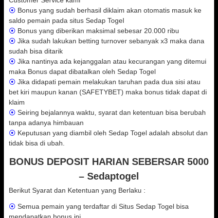
⦿
Bonus yang sudah berhasil diklaim akan otomatis masuk ke
saldo pemain pada situs Sedap Togel
⦿
Bonus yang diberikan maksimal sebesar 20.000 ribu
⦿
Jika sudah lakukan betting turnover sebanyak x3 maka dana
sudah bisa ditarik
⦿
Jika nantinya ada kejanggalan atau kecurangan yang ditemui
maka Bonus dapat dibatalkan oleh Sedap Togel
⦿
Jika didapati pemain melakukan taruhan pada dua sisi atau
bet kiri maupun kanan (SAFETYBET) maka bonus tidak dapat di
klaim
⦿
Seiring bejalannya waktu, syarat dan ketentuan bisa berubah
tanpa adanya himbauan
⦿
Keputusan yang diambil oleh Sedap Togel adalah absolut dan
tidak bisa di ubah.
BONUS DEPOSIT HARIAN SEBERSAR 5000
– Sedaptogel
Berikut Syarat dan Ketentuan yang Berlaku :
⦿
Semua pemain yang terdaftar di Situs Sedap Togel bisa
mendapatkan bonus ini.