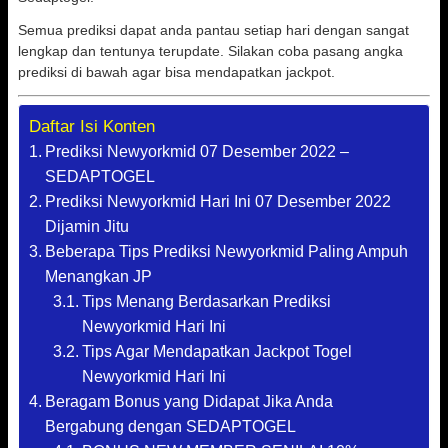
Semua prediksi dapat anda pantau setiap hari dengan sangat
lengkap dan tentunya terupdate. Silakan coba pasang angka
prediksi di bawah agar bisa mendapatkan jackpot.
Daftar Isi Konten
Prediksi Newyorkmid 07 Desember 2022 –
SEDAPTOGEL
Prediksi Newyorkmid Hari Ini 07 Desember 2022
Dijamin Jitu
Beberapa Tips Prediksi Newyorkmid Paling Ampuh
Menangkan JP
Tips Menang Berdasarkan Prediksi
Newyorkmid Hari Ini
Tips Agar Mendapatkan Jackpot Togel
Newyorkmid Hari Ini
Beragam Bonus yang Didapat Jika Anda
Bergabung dengan SEDAPTOGEL