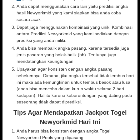
Anda dapat menggunakan cara lain yaitu prediksi angka
hasil Newyorkmid yang kami siapkan bisa anda coba
secara acak
Dapat juga menggunakan kombinasi yang unik. Kombinasi
antara Prediksi Newyorkmid yang kami sediakan dengan
prediksi yang anda miliki.
Anda bisa membalik angka pasang, karena tersedia juga
jenis pasaran yang bolak-balik (bb). Tentunya juga
mendatangkan keungtungan
Upayakan agar konsisten dengan angka pasang
sebelumnya. Dimana, jika angka tersebut tidak tembus hari
ini maka ada kemungkinan untuk tembus besok atau lusa
(anda bisa mencoba dalam kurun waktu selama 2 hari
kedepan). Hal itu karena keberentungan yang dating pada
seseorang tidak dapat diprediksi.
Tips Agar Mendapatkan Jackpot Togel
Newyorkmid Hari Ini
Anda harus bisa konsisten dengan angka Togel
Newyorkmid Pools yang dipasang