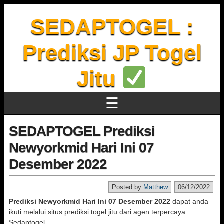
SEDAPTOGEL :
Prediksi JP Togel
Jitu
☰
SEDAPTOGEL Prediksi
Newyorkmid Hari Ini 07
Desember 2022
Posted by
Matthew
06/12/2022
Prediksi Newyorkmid Hari Ini 07 Desember 2022
dapat anda
ikuti melalui situs prediksi togel jitu dari agen terpercaya
Sedaptogel.