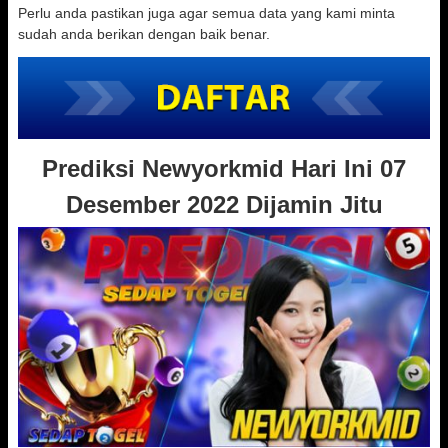
Perlu anda pastikan juga agar semua data yang kami minta
sudah anda berikan dengan baik benar.
Prediksi Newyorkmid Hari Ini 07
Desember 2022 Dijamin Jitu