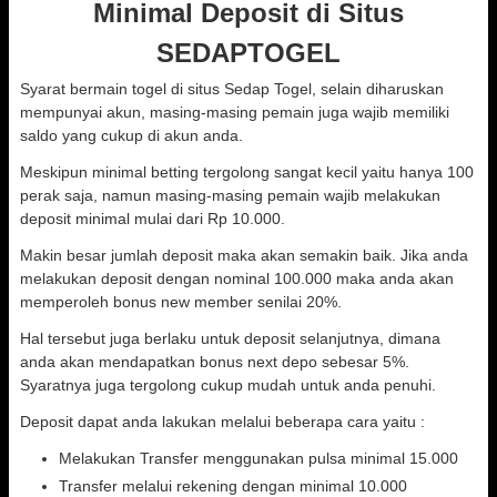
Minimal Deposit di Situs
SEDAPTOGEL
Syarat bermain togel di situs Sedap Togel, selain diharuskan
mempunyai akun, masing-masing pemain juga wajib memiliki
saldo yang cukup di akun anda.
Meskipun minimal betting tergolong sangat kecil yaitu hanya 100
perak saja, namun masing-masing pemain wajib melakukan
deposit minimal mulai dari Rp 10.000.
Makin besar jumlah deposit maka akan semakin baik. Jika anda
melakukan deposit dengan nominal 100.000 maka anda akan
memperoleh bonus new member senilai 20%.
Hal tersebut juga berlaku untuk deposit selanjutnya, dimana
anda akan mendapatkan bonus next depo sebesar 5%.
Syaratnya juga tergolong cukup mudah untuk anda penuhi.
Deposit dapat anda lakukan melalui beberapa cara yaitu :
Melakukan Transfer menggunakan pulsa minimal 15.000
Transfer melalui rekening dengan minimal 10.000