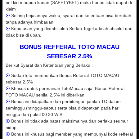
bet kiri maupun kanan (SAFETYBET) maka bonus tidak dapat di
klaim
⦿
Seiring bejalannya waktu, syarat dan ketentuan bisa berubah
tanpa adanya himbauan
⦿
Keputusan yang diambil oleh Sedap Togel adalah absolut dan
tidak bisa di ubah.
BONUS REFFERAL TOTO MACAU
SEBESAR 2.5%
Berikut Syarat dan Ketentuan yang Berlaku :
⦿
SedapToto memberikan Bonus Referral TOTO MACAU
sebesar 2.5%
⦿
Khusus untuk permainan TotoMacau saja, Bonus Referral
TOTO MACAU senilai 2.5% ini diberikan
⦿
Bonus ini didapatkan dari perhitungan jumlah TO dalam
seminggu (minggu-sabtu) serta bisa didapatkan pada hari
minggu dari pukul 00.30 WIB
⦿
Bonus ini tidak ada batas maksimalnya dan berlaku seumur
hidup
⦿
Bonus ini khusus bagi member yang mempunyai kode refferal