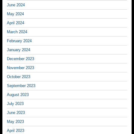
June 2024
May 2024
April 2024
March 2024
February 2024
January 2024
December 2023
November 2023
October 2023
September 2023
August 2023
July 2023
June 2023
May 2023
April 2023