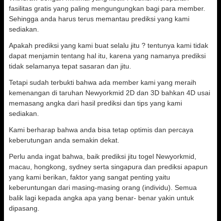
fasilitas gratis yang paling mengungungkan bagi para member.
Sehingga anda harus terus memantau prediksi yang kami
sediakan.
Apakah prediksi yang kami buat selalu jitu ? tentunya kami tidak
dapat menjamin tentang hal itu, karena yang namanya prediksi
tidak selamanya tepat sasaran dan jitu.
Tetapi sudah terbukti bahwa ada member kami yang meraih
kemenangan di taruhan Newyorkmid 2D dan 3D bahkan 4D usai
memasang angka dari hasil prediksi dan tips yang kami
sediakan.
Kami berharap bahwa anda bisa tetap optimis dan percaya
keberutungan anda semakin dekat.
Perlu anda ingat bahwa, baik prediksi jitu togel Newyorkmid,
macau, hongkong, sydney serta singapura dan prediksi apapun
yang kami berikan, faktor yang sangat penting yaitu
keberuntungan dari masing-masing orang (individu). Semua
balik lagi kepada angka apa yang benar- benar yakin untuk
dipasang.