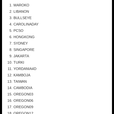
MAROKO
LIBANON
BULLSEYE
CAROLINADAY
PCSO
HONGKONG
SYDNEY
SINGAPORE
JAKARTA
TURKI
YORDANIA4D
KAMBOJA
TAIWAN
CAMBODIA
OREGON03
OREGON06
OREGON09
OREGON12