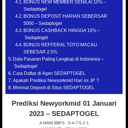
BONUS NEW MEMBER SENILAI 10% –
Sedaptogel
BONUS DEPOSIT HARIAN SEBERSAR
5000 – Sedaptogel
BONUS CASHBACK HINGGA 10% –
Sedaptogel
BONUS REFFERAL TOTO MACAU
SEBESAR 2.5%
Data Pasaran Paling Lengkap di Indonesia –
Sedaptogel
Cara Daftar di Agen SEDAPTOGEL
Apakah Prediksi Newyorkmid Hari ini JP ?
Minimal Deposit di Situs SEDAPTOGEL
Prediksi Newyorkmid 01 Januari
2023 – SEDAPTOGEL
A.MAIN BBFS : 0-4-7-5-2-1