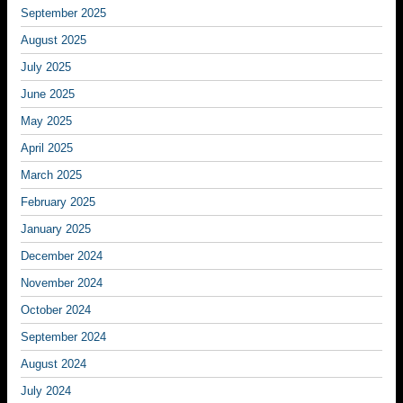
September 2025
August 2025
July 2025
June 2025
May 2025
April 2025
March 2025
February 2025
January 2025
December 2024
November 2024
October 2024
September 2024
August 2024
July 2024