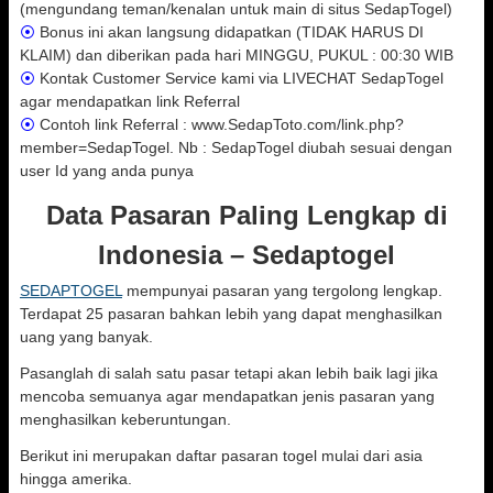
(mengundang teman/kenalan untuk main di situs SedapTogel)
⦿
Bonus ini akan langsung didapatkan (TIDAK HARUS DI
KLAIM) dan diberikan pada hari MINGGU, PUKUL : 00:30 WIB
⦿
Kontak Customer Service kami via LIVECHAT SedapTogel
agar mendapatkan link Referral
⦿
Contoh link Referral : www.SedapToto.com/link.php?
member=SedapTogel. Nb : SedapTogel diubah sesuai dengan
user Id yang anda punya
Data Pasaran Paling Lengkap di
Indonesia – Sedaptogel
SEDAPTOGEL
mempunyai pasaran yang tergolong lengkap.
Terdapat 25 pasaran bahkan lebih yang dapat menghasilkan
uang yang banyak.
Pasanglah di salah satu pasar tetapi akan lebih baik lagi jika
mencoba semuanya agar mendapatkan jenis pasaran yang
menghasilkan keberuntungan.
Berikut ini merupakan daftar pasaran togel mulai dari asia
hingga amerika.