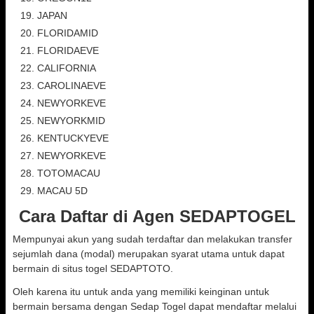
JAPAN
FLORIDAMID
FLORIDAEVE
CALIFORNIA
CAROLINAEVE
NEWYORKEVE
NEWYORKMID
KENTUCKYEVE
NEWYORKEVE
TOTOMACAU
MACAU 5D
Cara Daftar di Agen SEDAPTOGEL
Mempunyai akun yang sudah terdaftar dan melakukan transfer
sejumlah dana (modal) merupakan syarat utama untuk dapat
bermain di situs togel SEDAPTOTO.
Oleh karena itu untuk anda yang memiliki keinginan untuk
bermain bersama dengan Sedap Togel dapat mendaftar melalui