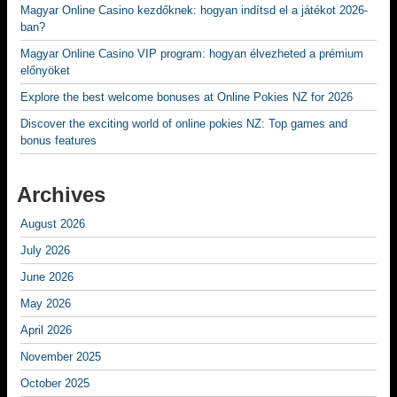
Magyar Online Casino kezdőknek: hogyan indítsd el a játékot 2026-
ban?
Magyar Online Casino VIP program: hogyan élvezheted a prémium
előnyöket
Explore the best welcome bonuses at Online Pokies NZ for 2026
Discover the exciting world of online pokies NZ: Top games and
bonus features
Archives
August 2026
July 2026
June 2026
May 2026
April 2026
November 2025
October 2025