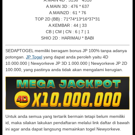
A.MAIN 4D : 3136 * 4316
A.MAIN 3D : 476 * 637
A.MAIN2D : 61 * 76
TOP 2D (BB) : 71*74*13*16*37*31
A.KEMBAR : 44 | 33
CB | CM | CN : 6 | 7 | 1
SHIO 2D : HARIMAU * BABI
SEDAPTOGEL memiliki beragam bonus JP 100% tanpa adanya
potongan.
JP Togel
yang dapat anda peroleh yaitu 4D
10.000.000 | Newyorkeve JP 3D 1.000.000 | Newyorkeve JP 2D
100.000, yang pastinya anda tidak akan mengalami kerugian.
Untuk anda semua yang tertarik bermain tetapi belum memiliki
id, maka silakan lakukan pendaftaran melalui link daftar di bawah
ini agar anda dapat langsung memainkan togel Newyorkeve.