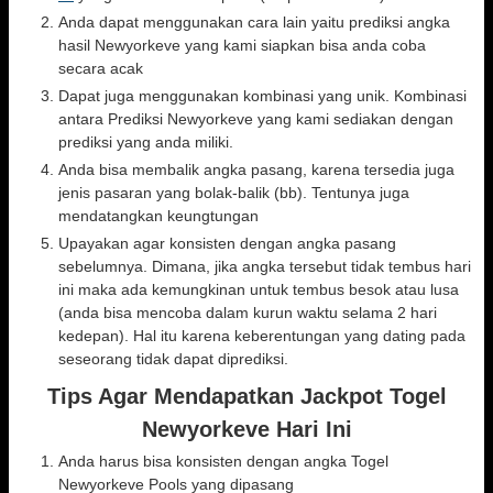
Anda dapat menggunakan cara lain yaitu prediksi angka
hasil Newyorkeve yang kami siapkan bisa anda coba
secara acak
Dapat juga menggunakan kombinasi yang unik. Kombinasi
antara Prediksi Newyorkeve yang kami sediakan dengan
prediksi yang anda miliki.
Anda bisa membalik angka pasang, karena tersedia juga
jenis pasaran yang bolak-balik (bb). Tentunya juga
mendatangkan keungtungan
Upayakan agar konsisten dengan angka pasang
sebelumnya. Dimana, jika angka tersebut tidak tembus hari
ini maka ada kemungkinan untuk tembus besok atau lusa
(anda bisa mencoba dalam kurun waktu selama 2 hari
kedepan). Hal itu karena keberentungan yang dating pada
seseorang tidak dapat diprediksi.
Tips Agar Mendapatkan Jackpot Togel
Newyorkeve Hari Ini
Anda harus bisa konsisten dengan angka Togel
Newyorkeve Pools yang dipasang