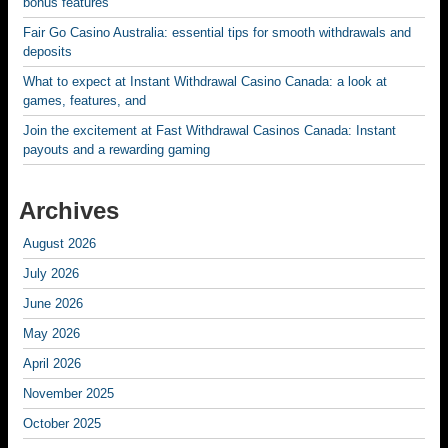
bonus features
Fair Go Casino Australia: essential tips for smooth withdrawals and
deposits
What to expect at Instant Withdrawal Casino Canada: a look at
games, features, and
Join the excitement at Fast Withdrawal Casinos Canada: Instant
payouts and a rewarding gaming
Archives
August 2026
July 2026
June 2026
May 2026
April 2026
November 2025
October 2025