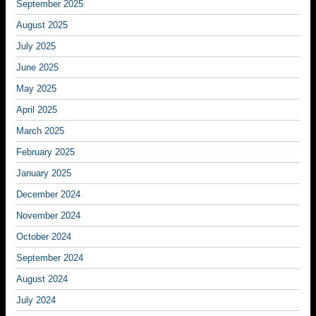
September 2025
August 2025
July 2025
June 2025
May 2025
April 2025
March 2025
February 2025
January 2025
December 2024
November 2024
October 2024
September 2024
August 2024
July 2024