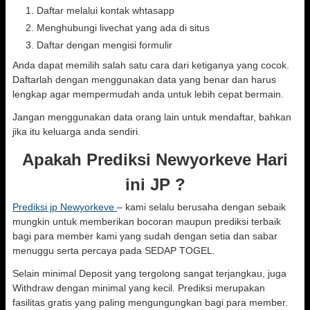
Daftar melalui kontak whtasapp
Menghubungi livechat yang ada di situs
Daftar dengan mengisi formulir
Anda dapat memilih salah satu cara dari ketiganya yang cocok.
Daftarlah dengan menggunakan data yang benar dan harus
lengkap agar mempermudah anda untuk lebih cepat bermain.
Jangan menggunakan data orang lain untuk mendaftar, bahkan
jika itu keluarga anda sendiri.
Apakah Prediksi Newyorkeve Hari
ini JP ?
Prediksi jp Newyorkeve
– kami selalu berusaha dengan sebaik
mungkin untuk memberikan bocoran maupun prediksi terbaik
bagi para member kami yang sudah dengan setia dan sabar
menuggu serta percaya pada SEDAP TOGEL.
Selain minimal Deposit yang tergolong sangat terjangkau, juga
Withdraw dengan minimal yang kecil. Prediksi merupakan
fasilitas gratis yang paling mengungungkan bagi para member.