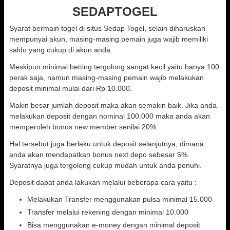
SEDAPTOGEL
Syarat bermain togel di situs Sedap Togel, selain diharuskan
mempunyai akun, masing-masing pemain juga wajib memiliki
saldo yang cukup di akun anda.
Meskipun minimal betting tergolong sangat kecil yaitu hanya 100
perak saja, namun masing-masing pemain wajib melakukan
deposit minimal mulai dari Rp 10.000.
Makin besar jumlah deposit maka akan semakin baik. Jika anda
melakukan deposit dengan nominal 100.000 maka anda akan
memperoleh bonus new member senilai 20%.
Hal tersebut juga berlaku untuk deposit selanjutnya, dimana
anda akan mendapatkan bonus next depo sebesar 5%.
Syaratnya juga tergolong cukup mudah untuk anda penuhi.
Deposit dapat anda lakukan melalui beberapa cara yaitu :
Melakukan Transfer menggunakan pulsa minimal 15.000
Transfer melalui rekening dengan minimal 10.000
Bisa menggunakan e-money dengan minimal deposit