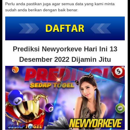
Perlu anda pastikan juga agar semua data yang kami minta
sudah anda berikan dengan baik benar.
Prediksi Newyorkeve Hari Ini 13
Desember 2022 Dijamin Jitu