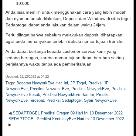
10.000
Anda bisa memilih untuk menggunakan cara yang lebih mudah
dan nyaman untuk dilakukan, Deposit dan Withdraw di situs togel
Sedaptogel dapat anda lakukan dalam waktu 24jam.
Perlu diingat bahwa sebelum melakukan deposit, diharapkan
agar anda menanyakan terlebih dahulu nomor tujuan transfer.
Anda dapat bertanya kepada customer service kami yang
sedang bertugas, karena nomor tujuan dapat berubah seiring
berjalannya waktu tanpa ada pemberitahuan.
Updated: 12/12/2022 at 04:22
Tags:
Bocoran NewyorkEve Hari Ini
,
JP Togel
,
Prediksi JP
NewyorkEve
,
Prediksi Newyork Eve
,
Prediksi NewyorkEve
,
Prediksi
NewyorkEve Besok
,
Prediksi NewyorkEve Hari Ini
,
Prediksi
NewyorkEve Tercepat
,
Prediksi Sedaptogel
,
Syair NewyorkEve
◀
SEDAPTOGEL Prediksi Oregon 09 Hari Ini 13 Desember 2022
SEDAPTOGEL Prediksi KentuckyEve Hari Ini 13 Desember 2022
▶