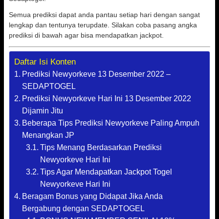
Semua prediksi dapat anda pantau setiap hari dengan sangat
lengkap dan tentunya terupdate. Silakan coba pasang angka
prediksi di bawah agar bisa mendapatkan jackpot.
Daftar Isi Konten
Prediksi Newyorkeve 13 Desember 2022 –
SEDAPTOGEL
Prediksi Newyorkeve Hari Ini 13 Desember 2022
Dijamin Jitu
Beberapa Tips Prediksi Newyorkeve Paling Ampuh
Menangkan JP
Tips Menang Berdasarkan Prediksi
Newyorkeve Hari Ini
Tips Agar Mendapatkan Jackpot Togel
Newyorkeve Hari Ini
Beragam Bonus yang Didapat Jika Anda
Bergabung dengan SEDAPTOGEL