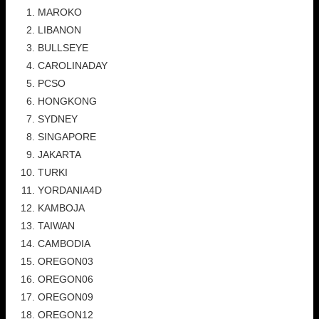
MAROKO
LIBANON
BULLSEYE
CAROLINADAY
PCSO
HONGKONG
SYDNEY
SINGAPORE
JAKARTA
TURKI
YORDANIA4D
KAMBOJA
TAIWAN
CAMBODIA
OREGON03
OREGON06
OREGON09
OREGON12