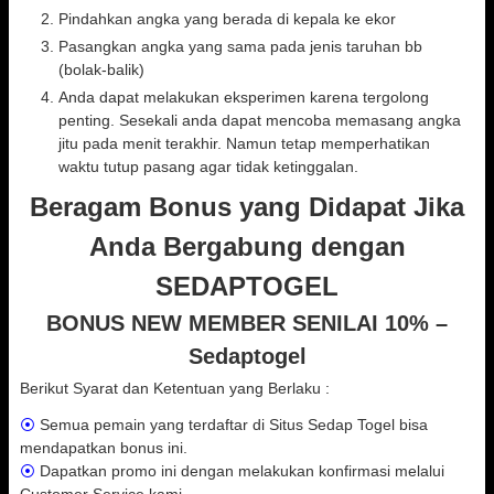
Pindahkan angka yang berada di kepala ke ekor
Pasangkan angka yang sama pada jenis taruhan bb
(bolak-balik)
Anda dapat melakukan eksperimen karena tergolong
penting. Sesekali anda dapat mencoba memasang angka
jitu pada menit terakhir. Namun tetap memperhatikan
waktu tutup pasang agar tidak ketinggalan.
Beragam Bonus yang Didapat Jika
Anda Bergabung dengan
SEDAPTOGEL
BONUS NEW MEMBER SENILAI 10% –
Sedaptogel
Berikut Syarat dan Ketentuan yang Berlaku :
⦿
Semua pemain yang terdaftar di Situs Sedap Togel bisa
mendapatkan bonus ini.
⦿
Dapatkan promo ini dengan melakukan konfirmasi melalui
Customer Service kami