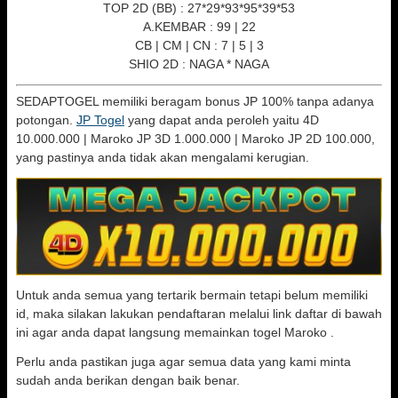
TOP 2D (BB) : 27*29*93*95*39*53
A.KEMBAR : 99 | 22
CB | CM | CN : 7 | 5 | 3
SHIO 2D : NAGA * NAGA
SEDAPTOGEL memiliki beragam bonus JP 100% tanpa adanya
potongan.
JP Togel
yang dapat anda peroleh yaitu 4D
10.000.000 | Maroko JP 3D 1.000.000 | Maroko JP 2D 100.000,
yang pastinya anda tidak akan mengalami kerugian.
Untuk anda semua yang tertarik bermain tetapi belum memiliki
id, maka silakan lakukan pendaftaran melalui link daftar di bawah
ini agar anda dapat langsung memainkan togel Maroko .
Perlu anda pastikan juga agar semua data yang kami minta
sudah anda berikan dengan baik benar.