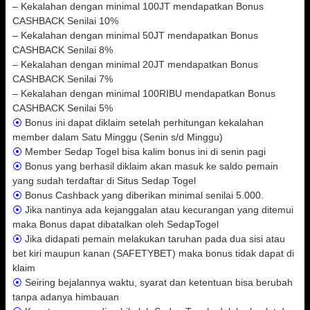
– Kekalahan dengan minimal 100JT mendapatkan Bonus
CASHBACK Senilai 10%
– Kekalahan dengan minimal 50JT mendapatkan Bonus
CASHBACK Senilai 8%
– Kekalahan dengan minimal 20JT mendapatkan Bonus
CASHBACK Senilai 7%
– Kekalahan dengan minimal 100RIBU mendapatkan Bonus
CASHBACK Senilai 5%
⦿
Bonus ini dapat diklaim setelah perhitungan kekalahan
member dalam Satu Minggu (Senin s/d Minggu)
⦿
Member Sedap Togel bisa kalim bonus ini di senin pagi
⦿
Bonus yang berhasil diklaim akan masuk ke saldo pemain
yang sudah terdaftar di Situs Sedap Togel
⦿
Bonus Cashback yang diberikan minimal senilai 5.000.
⦿
Jika nantinya ada kejanggalan atau kecurangan yang ditemui
maka Bonus dapat dibatalkan oleh SedapTogel
⦿
Jika didapati pemain melakukan taruhan pada dua sisi atau
bet kiri maupun kanan (SAFETYBET) maka bonus tidak dapat di
klaim
⦿
Seiring bejalannya waktu, syarat dan ketentuan bisa berubah
tanpa adanya himbauan