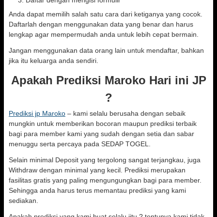
Anda dapat memilih salah satu cara dari ketiganya yang cocok.
Daftarlah dengan menggunakan data yang benar dan harus
lengkap agar mempermudah anda untuk lebih cepat bermain.
Jangan menggunakan data orang lain untuk mendaftar, bahkan
jika itu keluarga anda sendiri.
Apakah Prediksi Maroko Hari ini JP
?
Prediksi jp Maroko
– kami selalu berusaha dengan sebaik
mungkin untuk memberikan bocoran maupun prediksi terbaik
bagi para member kami yang sudah dengan setia dan sabar
menuggu serta percaya pada SEDAP TOGEL.
Selain minimal Deposit yang tergolong sangat terjangkau, juga
Withdraw dengan minimal yang kecil. Prediksi merupakan
fasilitas gratis yang paling mengungungkan bagi para member.
Sehingga anda harus terus memantau prediksi yang kami
sediakan.
Apakah prediksi yang kami buat selalu jitu ? tentunya kami tidak