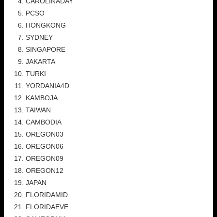
CAROLINADAY
PCSO
HONGKONG
SYDNEY
SINGAPORE
JAKARTA
TURKI
YORDANIA4D
KAMBOJA
TAIWAN
CAMBODIA
OREGON03
OREGON06
OREGON09
OREGON12
JAPAN
FLORIDAMID
FLORIDAEVE