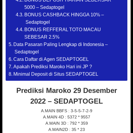
5000 – Sedaptogel
BONUS CASHBACK HINGGA 10% –
Sedaptogel
BONUS REFFERAL TOTO MACAU
SEBESAR 2.5%
Data Pasaran Paling Lengkap di Indonesia –
Sedaptogel
Cara Daftar di Agen SEDAPTOGEL
Apakah Prediksi Maroko Hari ini JP ?
Minimal Deposit di Situs SEDAPTOGEL
Prediksi Maroko 29 Desember
2022
– SEDAPTOGEL
A.MAIN BBFS : 3-5-5-7-2-9
A.MAIN 4D : 5372 * 9557
A.MAIN 3D : 792 * 359
A.MAIN2D : 35 * 23