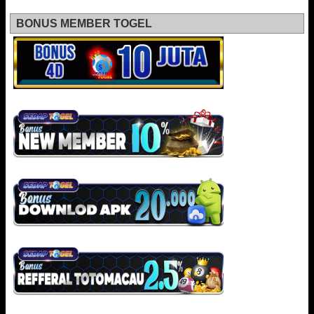
BONUS MEMBER TOGEL