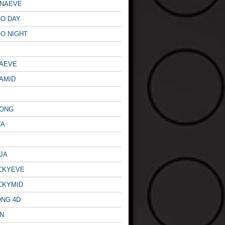
INAEVE
GO DAY
O NIGHT
DAEVE
AMID
ONG
TA
JA
CKYEVE
CKYMID
ONG 4D
N