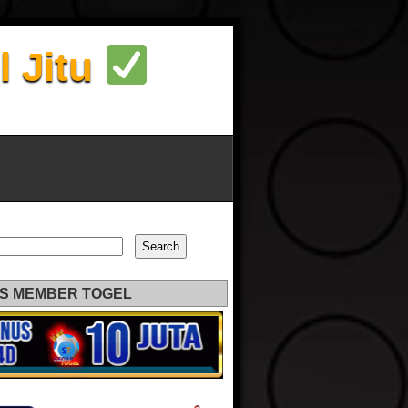
 Jitu
Search
S MEMBER TOGEL