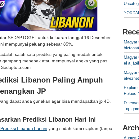
Uncateg
YORDA
Rece
bandar SEDAPTOGEL untuk keluaran tanggal 16 Desember
Magyar O
 ini mempunyai peluang sebesar 85%.
biztonsá
 adalah salah satu prediksi yang paling mudah untuk
Magyar 
an gampang menebak atau mempunyai angka yang pas.
el a ját
us Sedaptoto.com
Magyar 
ediksi Libanon Paling Ampuh
élvezhe
Explore
enangkan JP
Pokies 
s yang dapat anda gunakan agar bisa mendapatkan jp 4D,
Discover
Top gam
arkan Prediksi Libanon Hari Ini
Arch
n
Prediksi Libanon hari ini
yang sudah kami siapkan (tanpa
August 