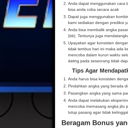
Anda dapat menggunakan cara lai
bisa anda coba secara acak
Dapat juga menggunakan kombina
kami sediakan dengan prediksi ya
Anda bisa membalik angka pasang
(bb). Tentunya juga mendatang
Upayakan agar konsisten dengan
tidak tembus hari ini maka ada 
mencoba dalam kurun waktu sela
dating pada seseorang tidak dapa
Tips Agar Mendapatk
Anda harus bisa konsisten deng
Pindahkan angka yang berada di
Pasangkan angka yang sama pada 
Anda dapat melakukan eksperime
mencoba memasang angka jitu pa
tutup pasang agar tidak ketingga
Beragam Bonus yang