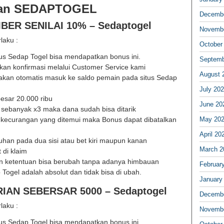
an SEDAPTOGEL
Decembe
ER SENILAI 10% – Sedaptogel
Novembe
laku :
October
us Sedap Togel bisa mendapatkan bonus ini.
Septemb
an konfirmasi melalui Customer Service kami
August 
 akan otomatis masuk ke saldo pemain pada situs Sedap
July 20
esar 20.000 ribu
June 20
r sebanyak x3 maka dana sudah bisa ditarik
May 20
 kecurangan yang ditemui maka Bonus dapat dibatalkan
April 20
uhan pada dua sisi atau bet kiri maupun kanan
March 2
di klaim
an ketentuan bisa berubah tanpa adanya himbauan
Februar
ogel adalah absolut dan tidak bisa di ubah.
January
IAN SEBERSAR 5000 – Sedaptogel
Decembe
laku :
Novembe
us Sedap Togel bisa mendapatkan bonus ini.