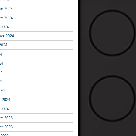
r 2024
r 2024
 2024
er 2024
2024
24
24
24
24
024
y 2024
 2024
r 2023
r 2023