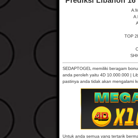
Prediksi Libanon 1
A.M
A.
A
TOP 2D
C
SHI
SEDAPTOGEL memiliki beragam bonus
anda peroleh yaitu 4D 10.000.000 | L
pastinya anda tidak akan mengalami k
Untuk anda semua yang tertarik bermai