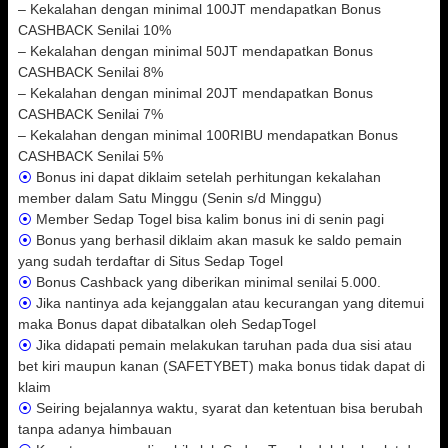
– Kekalahan dengan minimal 100JT mendapatkan Bonus
CASHBACK Senilai 10%
– Kekalahan dengan minimal 50JT mendapatkan Bonus
CASHBACK Senilai 8%
– Kekalahan dengan minimal 20JT mendapatkan Bonus
CASHBACK Senilai 7%
– Kekalahan dengan minimal 100RIBU mendapatkan Bonus
CASHBACK Senilai 5%
⦿
Bonus ini dapat diklaim setelah perhitungan kekalahan
member dalam Satu Minggu (Senin s/d Minggu)
⦿
Member Sedap Togel bisa kalim bonus ini di senin pagi
⦿
Bonus yang berhasil diklaim akan masuk ke saldo pemain
yang sudah terdaftar di Situs Sedap Togel
⦿
Bonus Cashback yang diberikan minimal senilai 5.000.
⦿
Jika nantinya ada kejanggalan atau kecurangan yang ditemui
maka Bonus dapat dibatalkan oleh SedapTogel
⦿
Jika didapati pemain melakukan taruhan pada dua sisi atau
bet kiri maupun kanan (SAFETYBET) maka bonus tidak dapat di
klaim
⦿
Seiring bejalannya waktu, syarat dan ketentuan bisa berubah
tanpa adanya himbauan