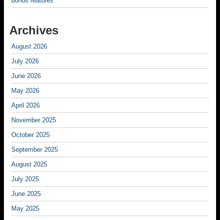
bonus features
Archives
August 2026
July 2026
June 2026
May 2026
April 2026
November 2025
October 2025
September 2025
August 2025
July 2025
June 2025
May 2025