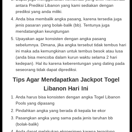
antara Prediksi Libanon yang kami sediakan dengan
prediksi yang anda miliki.
Anda bisa membalik angka pasang, karena tersedia juga
jenis pasaran yang bolak-balik (bb). Tentunya juga
mendatangkan keungtungan
Upayakan agar konsisten dengan angka pasang
sebelumnya. Dimana, jika angka tersebut tidak tembus hari
ini maka ada kemungkinan untuk tembus besok atau lusa
(anda bisa mencoba dalam kurun waktu selama 2 hari
kedepan). Hal itu karena keberentungan yang dating pada
seseorang tidak dapat diprediksi.
Tips Agar Mendapatkan Jackpot Togel
Libanon Hari Ini
Anda harus bisa konsisten dengan angka Togel Libanon
Pools yang dipasang
Pindahkan angka yang berada di kepala ke ekor
Pasangkan angka yang sama pada jenis taruhan bb
(bolak-balik)
Anda dapat melakukan eksperimen karena tergolong