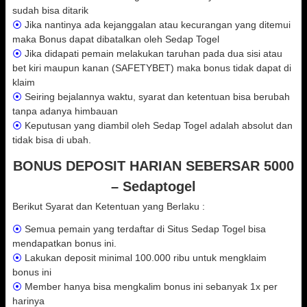
sudah bisa ditarik
⦿
Jika nantinya ada kejanggalan atau kecurangan yang ditemui
maka Bonus dapat dibatalkan oleh Sedap Togel
⦿
Jika didapati pemain melakukan taruhan pada dua sisi atau
bet kiri maupun kanan (SAFETYBET) maka bonus tidak dapat di
klaim
⦿
Seiring bejalannya waktu, syarat dan ketentuan bisa berubah
tanpa adanya himbauan
⦿
Keputusan yang diambil oleh Sedap Togel adalah absolut dan
tidak bisa di ubah.
BONUS DEPOSIT HARIAN SEBERSAR 5000
– Sedaptogel
Berikut Syarat dan Ketentuan yang Berlaku :
⦿
Semua pemain yang terdaftar di Situs Sedap Togel bisa
mendapatkan bonus ini.
⦿
Lakukan deposit minimal 100.000 ribu untuk mengklaim
bonus ini
⦿
Member hanya bisa mengkalim bonus ini sebanyak 1x per
harinya