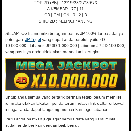
TOP 2D (BB) : 12*19*23*27*39*73
A.KEMBAR : 77 | 11
CB | CM | CN : 9 | 2 | 3
SHIO 2D : KELINCI * ANJING
SEDAPTOGEL memiliki beragam bonus JP 100% tanpa adanya
potongan.
JP Togel
yang dapat anda peroleh yaitu 4D
10.000.000 | Libanon JP 3D 1.000.000 | Libanon JP 2D 100.000,
yang pastinya anda tidak akan mengalami kerugian.
Untuk anda semua yang tertarik bermain tetapi belum memiliki
id, maka silakan lakukan pendaftaran melalui link daftar di bawah
ini agar anda dapat langsung memainkan togel Libanon.
Perlu anda pastikan juga agar semua data yang kami minta
sudah anda berikan dengan baik benar.