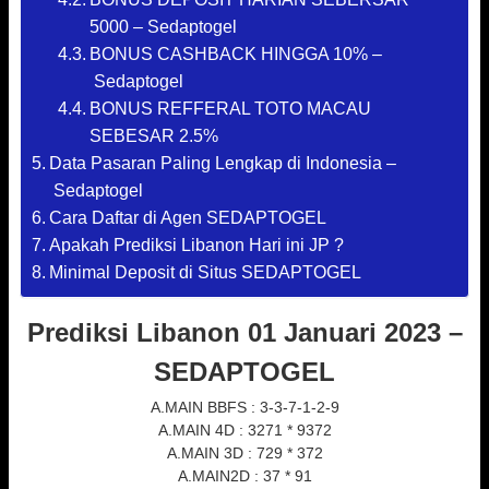
5000 – Sedaptogel
BONUS CASHBACK HINGGA 10% –
Sedaptogel
BONUS REFFERAL TOTO MACAU
SEBESAR 2.5%
Data Pasaran Paling Lengkap di Indonesia –
Sedaptogel
Cara Daftar di Agen SEDAPTOGEL
Apakah Prediksi Libanon Hari ini JP ?
Minimal Deposit di Situs SEDAPTOGEL
Prediksi Libanon 01 Januari 2023 –
SEDAPTOGEL
A.MAIN BBFS : 3-3-7-1-2-9
A.MAIN 4D : 3271 * 9372
A.MAIN 3D : 729 * 372
A.MAIN2D : 37 * 91