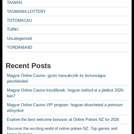
TAIWAN
TASMANIA LOTTERY
TOTOMACAU
TURKI
Uncategorized
YORDANIA4D
Recent Posts
Magyar Online Casino: gyors tranzakciók és biztonságos
pénzfelvétel
Magyar Online Casino kezdőknek: hogyan indítsd el a játékot 2026-
ban?
Magyar Online Casino VIP program: hogyan élvezheted a prémium
előnyöket
Explore the best welcome bonuses at Online Pokies NZ for 2026
Discover the exciting world of online pokies NZ: Top games and