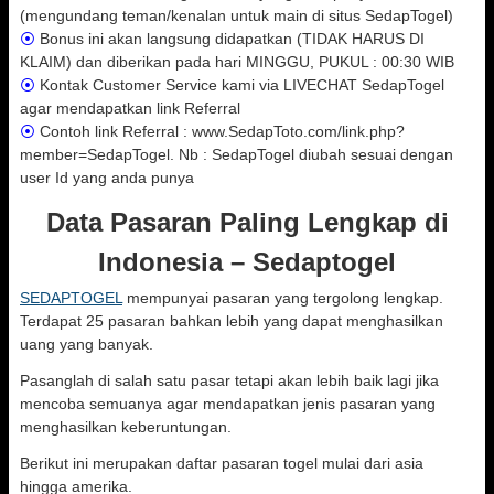
(mengundang teman/kenalan untuk main di situs SedapTogel)
⦿
Bonus ini akan langsung didapatkan (TIDAK HARUS DI
KLAIM) dan diberikan pada hari MINGGU, PUKUL : 00:30 WIB
⦿
Kontak Customer Service kami via LIVECHAT SedapTogel
agar mendapatkan link Referral
⦿
Contoh link Referral : www.SedapToto.com/link.php?
member=SedapTogel. Nb : SedapTogel diubah sesuai dengan
user Id yang anda punya
Data Pasaran Paling Lengkap di
Indonesia – Sedaptogel
SEDAPTOGEL
mempunyai pasaran yang tergolong lengkap.
Terdapat 25 pasaran bahkan lebih yang dapat menghasilkan
uang yang banyak.
Pasanglah di salah satu pasar tetapi akan lebih baik lagi jika
mencoba semuanya agar mendapatkan jenis pasaran yang
menghasilkan keberuntungan.
Berikut ini merupakan daftar pasaran togel mulai dari asia
hingga amerika.