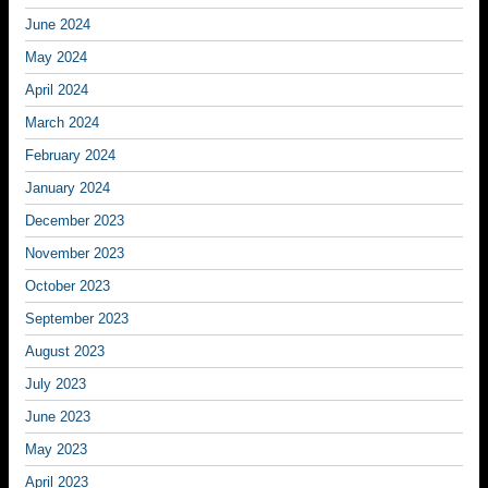
June 2024
May 2024
April 2024
March 2024
February 2024
January 2024
December 2023
November 2023
October 2023
September 2023
August 2023
July 2023
June 2023
May 2023
April 2023