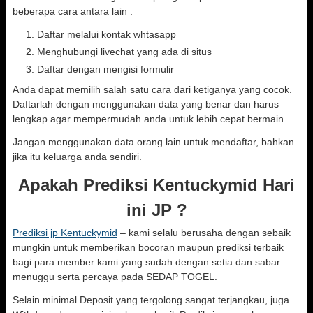
beberapa cara antara lain :
Daftar melalui kontak whtasapp
Menghubungi livechat yang ada di situs
Daftar dengan mengisi formulir
Anda dapat memilih salah satu cara dari ketiganya yang cocok.
Daftarlah dengan menggunakan data yang benar dan harus
lengkap agar mempermudah anda untuk lebih cepat bermain.
Jangan menggunakan data orang lain untuk mendaftar, bahkan
jika itu keluarga anda sendiri.
Apakah Prediksi Kentuckymid Hari
ini JP ?
Prediksi jp Kentuckymid
– kami selalu berusaha dengan sebaik
mungkin untuk memberikan bocoran maupun prediksi terbaik
bagi para member kami yang sudah dengan setia dan sabar
menuggu serta percaya pada SEDAP TOGEL.
Selain minimal Deposit yang tergolong sangat terjangkau, juga