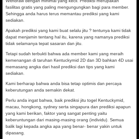
Withdraw dengan minimal yang kecil. Prediksi merupakan
fasilitas gratis yang paling mengungungkan bagi para member.
Sehingga anda harus terus memantau prediksi yang kami
sediakan.
Apakah prediksi yang kami buat selalu jitu ? tentunya kami tidak
dapat menjamin tentang hal itu, karena yang namanya prediksi
tidak selamanya tepat sasaran dan jitu.
Tetapi sudah terbukti bahwa ada member kami yang meraih
kemenangan di taruhan Kentuckymid 2D dan 3D bahkan 4D usai
memasang angka dari hasil prediksi dan tips yang kami
sediakan.
Kami berharap bahwa anda bisa tetap optimis dan percaya
keberutungan anda semakin dekat.
Perlu anda ingat bahwa, baik prediksi jitu togel Kentuckymid,
macau, hongkong, sydney serta singapura dan prediksi apapun
yang kami berikan, faktor yang sangat penting yaitu
keberuntungan dari masing-masing orang (individu). Semua
balik lagi kepada angka apa yang benar- benar yakin untuk
dipasang.