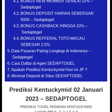
BONUS NEW MEMBER SENILAI 10% –
Sedaptogel
BONUS DEPOSIT HARIAN SEBERSAR
5000 – Sedaptogel
BONUS CASHBACK HINGGA 10% –
Sedaptogel
BONUS REFFERAL TOTO MACAU
SEBESAR 2.5%
Data Pasaran Paling Lengkap di Indonesia –
Sedaptogel
Cara Daftar di Agen SEDAPTOGEL
Apakah Prediksi Kentuckymid Hari ini JP ?
Minimal Deposit di Situs SEDAPTOGEL
Prediksi Kentuckymid 02 Januari
2023 – SEDAPTOGEL
PREDIKSI TOGEL PASARAN KENTUCKYMID