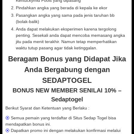
Kentuckymid Pools yang dipasang
Pindahkan angka yang berada di kepala ke ekor
Pasangkan angka yang sama pada jenis taruhan bb
(bolak-balik)
Anda dapat melakukan eksperimen karena tergolong
penting. Sesekali anda dapat mencoba memasang angka
jitu pada menit terakhir. Namun tetap memperhatikan
waktu tutup pasang agar tidak ketinggalan.
Beragam Bonus yang Didapat Jika
Anda Bergabung dengan
SEDAPTOGEL
BONUS NEW MEMBER SENILAI 10% –
Sedaptogel
Berikut Syarat dan Ketentuan yang Berlaku :
⦿
Semua pemain yang terdaftar di Situs Sedap Togel bisa
mendapatkan bonus ini.
⦿
Dapatkan promo ini dengan melakukan konfirmasi melalui