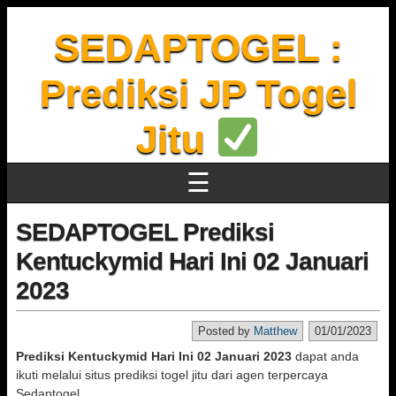
SEDAPTOGEL :
Prediksi JP Togel
Jitu
☰
SEDAPTOGEL Prediksi
Kentuckymid Hari Ini 02 Januari
2023
Posted by
Matthew
01/01/2023
Prediksi Kentuckymid Hari Ini 02 Januari 2023
dapat anda
ikuti melalui situs prediksi togel jitu dari agen terpercaya
Sedaptogel.