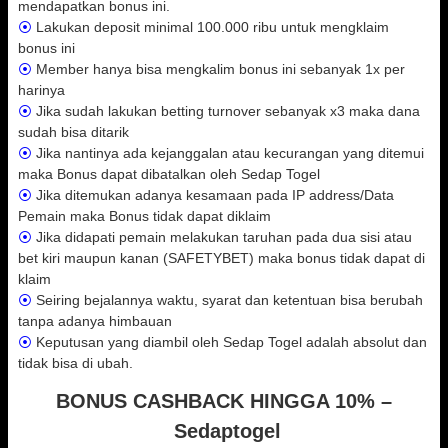
mendapatkan bonus ini.
⦿
Lakukan deposit minimal 100.000 ribu untuk mengklaim
bonus ini
⦿
Member hanya bisa mengkalim bonus ini sebanyak 1x per
harinya
⦿
Jika sudah lakukan betting turnover sebanyak x3 maka dana
sudah bisa ditarik
⦿
Jika nantinya ada kejanggalan atau kecurangan yang ditemui
maka Bonus dapat dibatalkan oleh Sedap Togel
⦿
Jika ditemukan adanya kesamaan pada IP address/Data
Pemain maka Bonus tidak dapat diklaim
⦿
Jika didapati pemain melakukan taruhan pada dua sisi atau
bet kiri maupun kanan (SAFETYBET) maka bonus tidak dapat di
klaim
⦿
Seiring bejalannya waktu, syarat dan ketentuan bisa berubah
tanpa adanya himbauan
⦿
Keputusan yang diambil oleh Sedap Togel adalah absolut dan
tidak bisa di ubah.
BONUS CASHBACK HINGGA 10% –
Sedaptogel