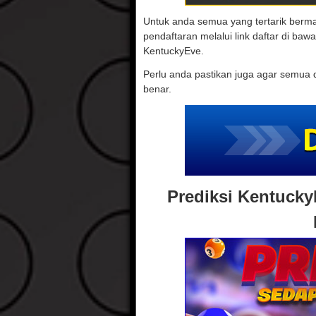
Untuk anda semua yang tertarik bermai
pendaftaran melalui link daftar di ba
KentuckyEve.
Perlu anda pastikan juga agar semua 
benar.
Prediksi Kentucky