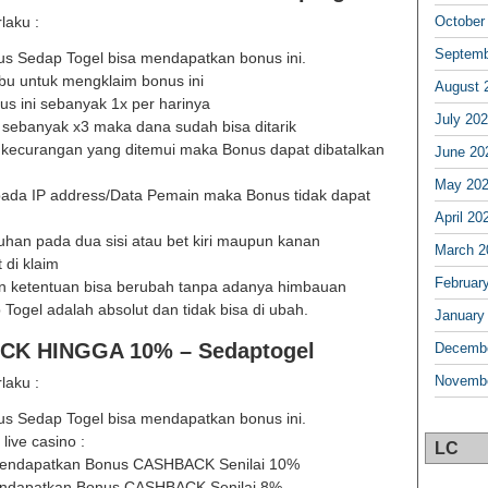
October
laku :
Septemb
us Sedap Togel bisa mendapatkan bonus ini.
bu untuk mengklaim bonus ini
August 
 ini sebanyak 1x per harinya
July 20
r sebanyak x3 maka dana sudah bisa ditarik
 kecurangan yang ditemui maka Bonus dapat dibatalkan
June 20
May 20
ada IP address/Data Pemain maka Bonus tidak dapat
April 20
uhan pada dua sisi atau bet kiri maupun kanan
March 2
di klaim
Februar
an ketentuan bisa berubah tanpa adanya himbauan
ogel adalah absolut dan tidak bisa di ubah.
January
K HINGGA 10% – Sedaptogel
Decembe
Novembe
laku :
us Sedap Togel bisa mendapatkan bonus ini.
ive casino :
LC
mendapatkan Bonus CASHBACK Senilai 10%
endapatkan Bonus CASHBACK Senilai 8%