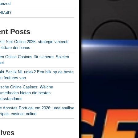
orized
NIA4D
nt Posts
Siti Slot Online 2026: strategie vincenti
ofittare dei bonus
en Online-Casinos für sicheres Spielen
net
t Eerlijk NL uniek? Een blik op de beste
n features van
ische Online Casinos: Welche
smethoden bieten die besten
itsstandards
e Apostas Portugal em 2026: uma análise
cipais casinos online
ives