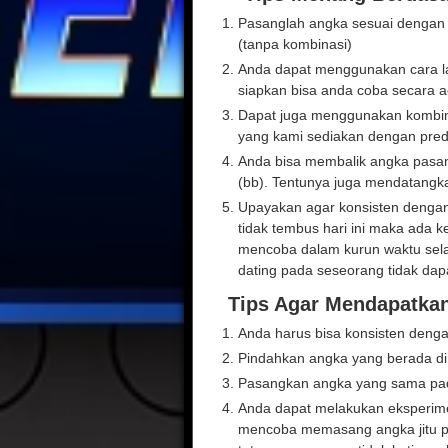
Pasanglah angka sesuai denga
(tanpa kombinasi)
Anda dapat menggunakan cara lai
siapkan bisa anda coba secara 
Dapat juga menggunakan kombina
yang kami sediakan dengan predik
Anda bisa membalik angka pasang
(bb). Tentunya juga mendatang
Upayakan agar konsisten dengan
tidak tembus hari ini maka ada 
mencoba dalam kurun waktu sela
dating pada seseorang tidak dapa
Tips Agar Mendapatkan
Anda harus bisa konsisten deng
Pindahkan angka yang berada di
Pasangkan angka yang sama pada 
Anda dapat melakukan eksperime
mencoba memasang angka jitu pa