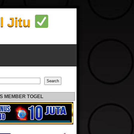
 Jitu
Search
S MEMBER TOGEL