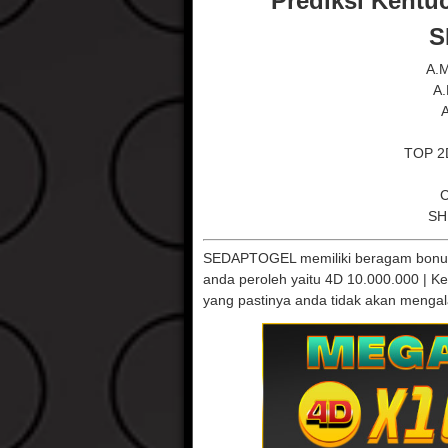
Prediksi Kentu
S
A.M
A.
A
TOP 2D
C
SH
SEDAPTOGEL memiliki beragam bonus
anda peroleh yaitu 4D 10.000.000 | K
yang pastinya anda tidak akan mengal