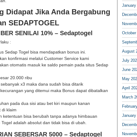
lan.
January
 Didapat Jika Anda Bergabung
Decembe
an SEDAPTOGEL
Novembe
ER SENILAI 10% – Sedaptogel
October
laku :
Septemb
August 
us Sedap Togel bisa mendapatkan bonus ini.
an konfirmasi melalui Customer Service kami
July 20
 akan otomatis masuk ke saldo pemain pada situs Sedap
June 20
esar 20.000 ribu
May 20
r sebanyak x3 maka dana sudah bisa ditarik
April 20
 kecurangan yang ditemui maka Bonus dapat dibatalkan
March 2
uhan pada dua sisi atau bet kiri maupun kanan
Februar
di klaim
January
an ketentuan bisa berubah tanpa adanya himbauan
ogel adalah absolut dan tidak bisa di ubah.
Decembe
IAN SEBERSAR 5000 – Sedaptogel
Novembe