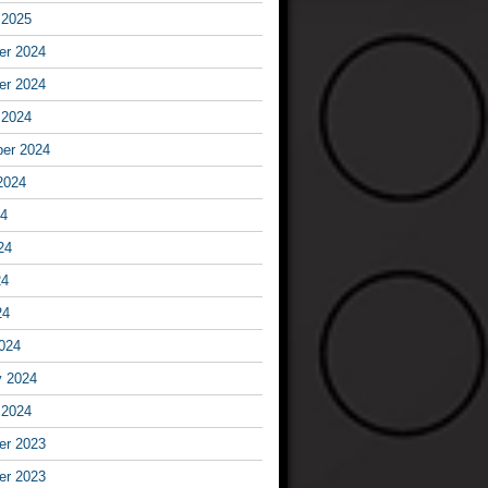
 2025
r 2024
r 2024
 2024
er 2024
2024
24
24
24
24
024
y 2024
 2024
r 2023
r 2023