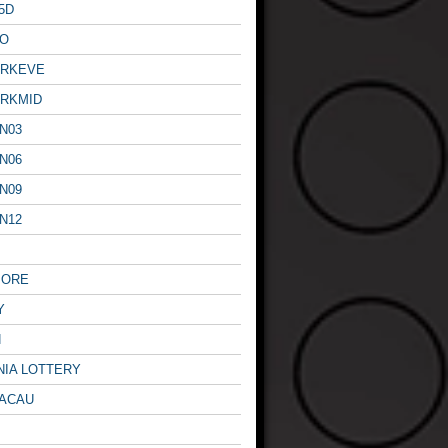
5D
O
RKEVE
RKMID
N03
N06
N09
N12
PORE
Y
N
IA LOTTERY
ACAU