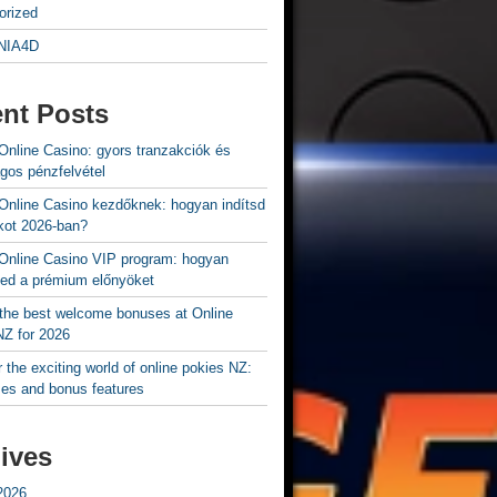
orized
NIA4D
nt Posts
nline Casino: gyors tranzakciók és
gos pénzfelvétel
Online Casino kezdőknek: hogyan indítsd
ékot 2026-ban?
Online Casino VIP program: hogyan
ted a prémium előnyöket
 the best welcome bonuses at Online
NZ for 2026
 the exciting world of online pokies NZ:
es and bonus features
ives
2026