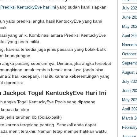
n
Prediksi KentuckyEve hari ini
yang sudah kami siapkan
July 20
June 20
n yaitu prediksi angka hasil KentuckyEve yang kami
May 20
acak
si yang unik. Kombinasi antara Prediksi KentuckyEve
April 20
si yang anda miliki.
Novembe
, karena tersedia juga jenis pasaran yang bolak-balik
October
kan keungtungan
Septemb
 angka pasang sebelumnya. Dimana, jika angka tersebut
kemungkinan untuk tembus besok atau lusa (anda bisa
August 
ma 2 hari kedepan). Hal itu karena keberentungan yang
July 20
t diprediksi.
June 20
 Jackpot Togel KentuckyEve Hari Ini
May 20
an angka Togel KentuckyEve Pools yang dipasang
April 20
 kepala ke ekor
jenis taruhan bb (bolak-balik)
March 2
n karena tergolong penting. Sesekali anda dapat
Februar
da menit terakhir. Namun tetap memperhatikan waktu
January