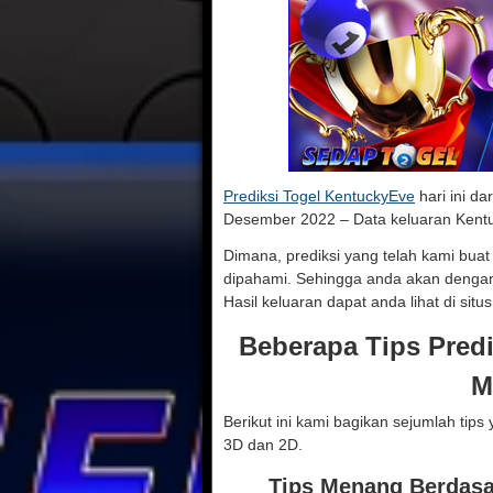
Prediksi Togel KentuckyEve
hari ini d
Desember 2022 – Data keluaran Kentu
Dimana, prediksi yang telah kami buat
dipahami. Sehingga anda akan deng
Hasil keluaran dapat anda lihat di sit
Beberapa Tips Pred
M
Berikut ini kami bagikan sejumlah tip
3D dan 2D.
Tips Menang Berdasar