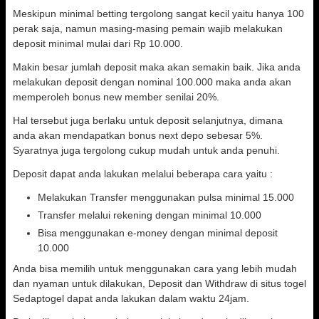
Meskipun minimal betting tergolong sangat kecil yaitu hanya 100
perak saja, namun masing-masing pemain wajib melakukan
deposit minimal mulai dari Rp 10.000.
Makin besar jumlah deposit maka akan semakin baik. Jika anda
melakukan deposit dengan nominal 100.000 maka anda akan
memperoleh bonus new member senilai 20%.
Hal tersebut juga berlaku untuk deposit selanjutnya, dimana
anda akan mendapatkan bonus next depo sebesar 5%.
Syaratnya juga tergolong cukup mudah untuk anda penuhi.
Deposit dapat anda lakukan melalui beberapa cara yaitu :
Melakukan Transfer menggunakan pulsa minimal 15.000
Transfer melalui rekening dengan minimal 10.000
Bisa menggunakan e-money dengan minimal deposit
10.000
Anda bisa memilih untuk menggunakan cara yang lebih mudah
dan nyaman untuk dilakukan, Deposit dan Withdraw di situs togel
Sedaptogel dapat anda lakukan dalam waktu 24jam.