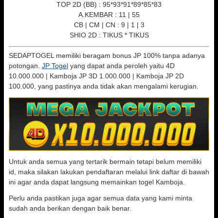
TOP 2D (BB) : 95*93*91*89*85*83
A.KEMBAR : 11 | 55
CB | CM | CN : 9 | 1 | 3
SHIO 2D : TIKUS * TIKUS
SEDAPTOGEL memiliki beragam bonus JP 100% tanpa adanya
potongan.
JP Togel
yang dapat anda peroleh yaitu 4D
10.000.000 | Kamboja JP 3D 1.000.000 | Kamboja JP 2D
100.000, yang pastinya anda tidak akan mengalami kerugian.
Untuk anda semua yang tertarik bermain tetapi belum memiliki
id, maka silakan lakukan pendaftaran melalui link daftar di bawah
ini agar anda dapat langsung memainkan togel Kamboja.
Perlu anda pastikan juga agar semua data yang kami minta
sudah anda berikan dengan baik benar.