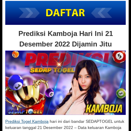
Prediksi Kamboja Hari Ini 21
Desember 2022 Dijamin Jitu
Prediksi Togel Kamboja
hari ini dari bandar SEDAPTOGEL untuk
keluaran tanggal 21 Desember 2022 – Data keluaran Kamboja