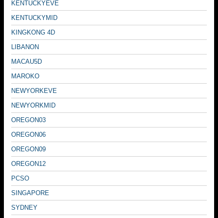
KENTUCKYEVE
KENTUCKYMID
KINGKONG 4D
LIBANON
MACAU5D
MAROKO
NEWYORKEVE
NEWYORKMID
OREGON03
OREGON06
OREGON09
OREGON12
PCSO
SINGAPORE
SYDNEY