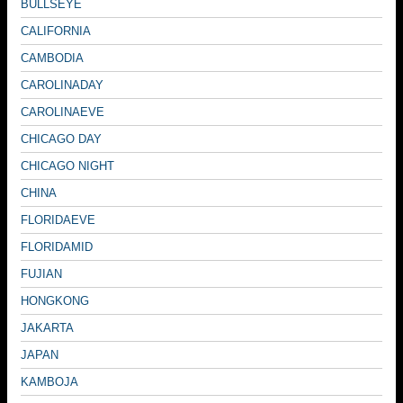
BULLSEYE
CALIFORNIA
CAMBODIA
CAROLINADAY
CAROLINAEVE
CHICAGO DAY
CHICAGO NIGHT
CHINA
FLORIDAEVE
FLORIDAMID
FUJIAN
HONGKONG
JAKARTA
JAPAN
KAMBOJA