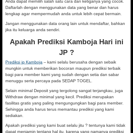
Anda dapat memilih salah satu cara dari ketiganya yang cocok.
Daftarlah dengan menggunakan data yang benar dan harus
lengkap agar mempermudah anda untuk lebih cepat bermain.
Jangan menggunakan data orang lain untuk mendaftar, bahkan
jika itu keluarga anda sendiri.
Apakah Prediksi Kamboja Hari ini
JP ?
Prediksi jp Kamboja
– kami selalu berusaha dengan sebaik
mungkin untuk memberikan bocoran maupun prediksi terbaik
bagi para member kami yang sudah dengan setia dan sabar
menuggu serta percaya pada SEDAP TOGEL.
Selain minimal Deposit yang tergolong sangat terjangkau, juga
Withdraw dengan minimal yang kecil. Prediksi merupakan
fasilitas gratis yang paling mengungungkan bagi para member.
Sehingga anda harus terus memantau prediksi yang kami
sediakan.
Apakah prediksi yang kami buat selalu jitu ? tentunya kami tidak
dapat menjamin tentang hal itu, karena yang namanya prediksi