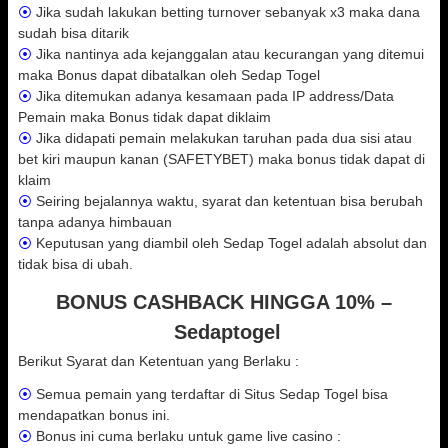
⦿
Jika sudah lakukan betting turnover sebanyak x3 maka dana
sudah bisa ditarik
⦿
Jika nantinya ada kejanggalan atau kecurangan yang ditemui
maka Bonus dapat dibatalkan oleh Sedap Togel
⦿
Jika ditemukan adanya kesamaan pada IP address/Data
Pemain maka Bonus tidak dapat diklaim
⦿
Jika didapati pemain melakukan taruhan pada dua sisi atau
bet kiri maupun kanan (SAFETYBET) maka bonus tidak dapat di
klaim
⦿
Seiring bejalannya waktu, syarat dan ketentuan bisa berubah
tanpa adanya himbauan
⦿
Keputusan yang diambil oleh Sedap Togel adalah absolut dan
tidak bisa di ubah.
BONUS CASHBACK HINGGA 10% –
Sedaptogel
Berikut Syarat dan Ketentuan yang Berlaku :
⦿
Semua pemain yang terdaftar di Situs Sedap Togel bisa
mendapatkan bonus ini.
⦿
Bonus ini cuma berlaku untuk game live casino :