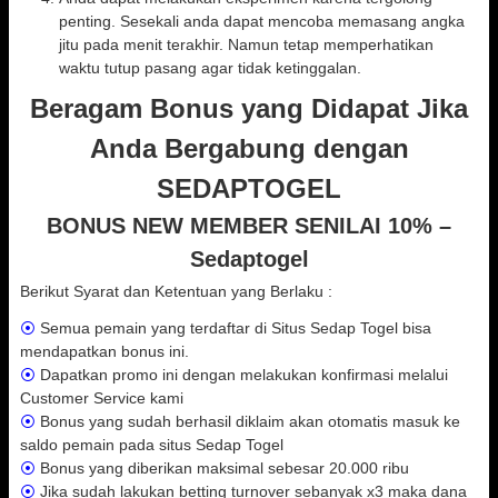
penting. Sesekali anda dapat mencoba memasang angka
jitu pada menit terakhir. Namun tetap memperhatikan
waktu tutup pasang agar tidak ketinggalan.
Beragam Bonus yang Didapat Jika
Anda Bergabung dengan
SEDAPTOGEL
BONUS NEW MEMBER SENILAI 10% –
Sedaptogel
Berikut Syarat dan Ketentuan yang Berlaku :
⦿
Semua pemain yang terdaftar di Situs Sedap Togel bisa
mendapatkan bonus ini.
⦿
Dapatkan promo ini dengan melakukan konfirmasi melalui
Customer Service kami
⦿
Bonus yang sudah berhasil diklaim akan otomatis masuk ke
saldo pemain pada situs Sedap Togel
⦿
Bonus yang diberikan maksimal sebesar 20.000 ribu
⦿
Jika sudah lakukan betting turnover sebanyak x3 maka dana