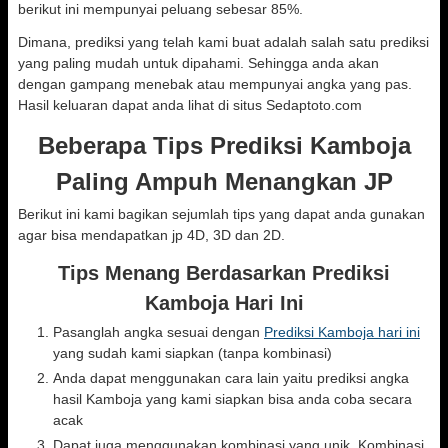
berikut ini mempunyai peluang sebesar 85%.
Dimana, prediksi yang telah kami buat adalah salah satu prediksi
yang paling mudah untuk dipahami. Sehingga anda akan
dengan gampang menebak atau mempunyai angka yang pas.
Hasil keluaran dapat anda lihat di situs Sedaptoto.com
Beberapa Tips Prediksi Kamboja
Paling Ampuh Menangkan JP
Berikut ini kami bagikan sejumlah tips yang dapat anda gunakan
agar bisa mendapatkan jp 4D, 3D dan 2D.
Tips Menang Berdasarkan Prediksi
Kamboja Hari Ini
Pasanglah angka sesuai dengan
Prediksi Kamboja hari ini
yang sudah kami siapkan (tanpa kombinasi)
Anda dapat menggunakan cara lain yaitu prediksi angka
hasil Kamboja yang kami siapkan bisa anda coba secara
acak
Dapat juga menggunakan kombinasi yang unik. Kombinasi