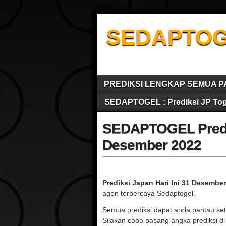
SEDAPTOGEL
PREDIKSI LENGKAP SEMUA 
SEDAPTOGEL : Prediksi JP Tog
SEDAPTOGEL Predik
Desember 2022
Prediksi Japan Hari Ini 31 Desembe
agen terpercaya Sedaptogel.
Semua prediksi dapat anda pantau set
Silakan coba pasang angka prediksi d