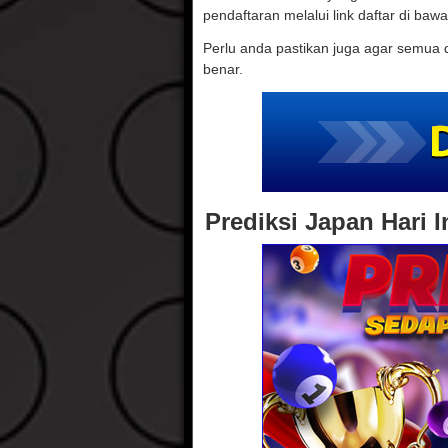
pendaftaran melalui link daftar di ba
Perlu anda pastikan juga agar semua 
benar.
Prediksi Japan Hari 