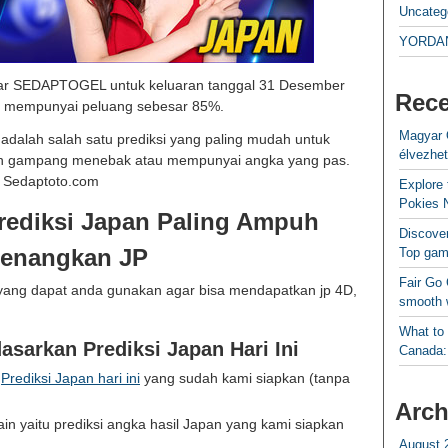
Uncateg
YORDA
ndar SEDAPTOGEL untuk keluaran tanggal 31 Desember
Rece
ni mempunyai peluang sebesar 85%.
Magyar 
 adalah salah satu prediksi yang paling mudah untuk
élvezhe
an gampang menebak atau mempunyai angka yang pas.
us Sedaptoto.com
Explore
Pokies 
rediksi Japan Paling Ampuh
Discover
enangkan JP
Top gam
Fair Go 
s yang dapat anda gunakan agar bisa mendapatkan jp 4D,
smooth 
What to 
sarkan Prediksi Japan Hari Ini
Canada: 
n
Prediksi Japan hari ini
yang sudah kami siapkan (tanpa
Arch
n yaitu prediksi angka hasil Japan yang kami siapkan
August 