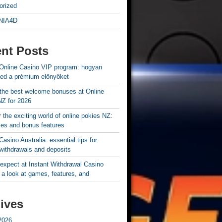
orized
NIA4D
nt Posts
Online Casino VIP program: hogyan
ted a prémium előnyöket
 the best welcome bonuses at Online
NZ for 2026
 the exciting world of online pokies NZ:
es and bonus features
Casino Australia: essential tips for
withdrawals and deposits
expect at Instant Withdrawal Casino
a look at games, features, and
ives
2026