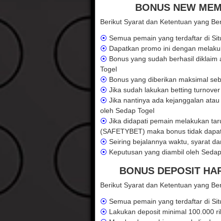
BONUS NEW MEMB
Berikut Syarat dan Ketentuan yang Ber
⦿
Semua pemain yang terdaftar di Sit
⦿
Dapatkan promo ini dengan melakuk
⦿
Bonus yang sudah berhasil diklaim
Togel
⦿
Bonus yang diberikan maksimal seb
⦿
Jika sudah lakukan betting turnove
⦿
Jika nantinya ada kejanggalan atau
oleh Sedap Togel
⦿
Jika didapati pemain melakukan tar
(SAFETYBET) maka bonus tidak dapat 
⦿
Seiring bejalannya waktu, syarat d
⦿
Keputusan yang diambil oleh Sedap T
BONUS DEPOSIT HAR
Berikut Syarat dan Ketentuan yang Ber
⦿
Semua pemain yang terdaftar di Sit
⦿
Lakukan deposit minimal 100.000 ri