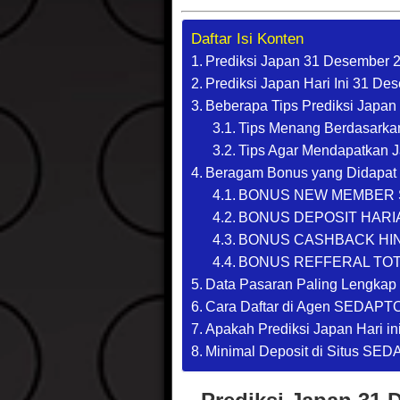
Daftar Isi Konten
Prediksi Japan 31 Desembe
Prediksi Japan Hari Ini 31 De
Beberapa Tips Prediksi Japa
Tips Menang Berdasarkan 
Tips Agar Mendapatkan Ja
Beragam Bonus yang Didapa
BONUS NEW MEMBER SE
BONUS DEPOSIT HARIA
BONUS CASHBACK HING
BONUS REFFERAL TOT
Data Pasaran Paling Lengkap 
Cara Daftar di Agen SEDAP
Apakah Prediksi Japan Hari in
Minimal Deposit di Situs S