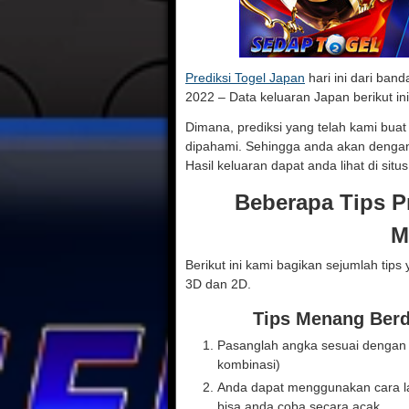
Prediksi Togel Japan
hari ini dari ba
2022 – Data keluaran Japan berikut i
Dimana, prediksi yang telah kami buat
dipahami. Sehingga anda akan deng
Hasil keluaran dapat anda lihat di sit
Beberapa Tips P
M
Berikut ini kami bagikan sejumlah tip
3D dan 2D.
Tips Menang Berda
Pasanglah angka sesuai denga
kombinasi)
Anda dapat menggunakan cara lai
bisa anda coba secara acak