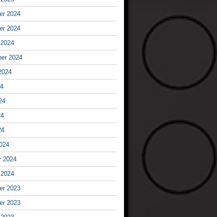
r 2024
r 2024
 2024
er 2024
2024
24
24
24
24
024
y 2024
 2024
r 2023
r 2023