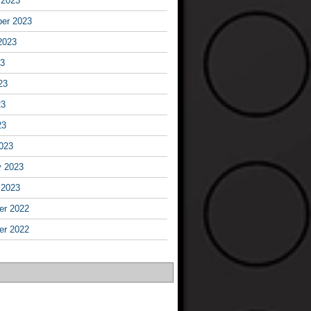
 2023
er 2023
2023
23
23
23
23
023
y 2023
 2023
r 2022
r 2022