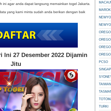
MACAU
wah ini agar anda dapat langsung memainkan togel Jakarta.
MAROK
data yang kami minta sudah anda berikan dengan baik
NEWYO
NEWYO
OREGO
OREGO
OREGO
ri Ini 27 Desember 2022 Dijamin
OREGO
PCSO
Jitu
SINGA
SYDNE
TAIWA
TASMAN
TOTOM
TURKI