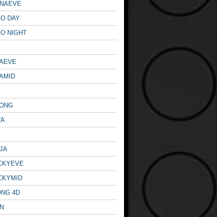
INAEVE
GO DAY
O NIGHT
DAEVE
AMID
ONG
TA
JA
CKYEVE
CKYMID
ONG 4D
N