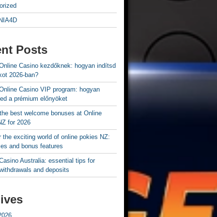
orized
NIA4D
nt Posts
Online Casino kezdőknek: hogyan indítsd
ékot 2026-ban?
Online Casino VIP program: hogyan
ted a prémium előnyöket
 the best welcome bonuses at Online
NZ for 2026
 the exciting world of online pokies NZ:
es and bonus features
Casino Australia: essential tips for
withdrawals and deposits
ives
2026