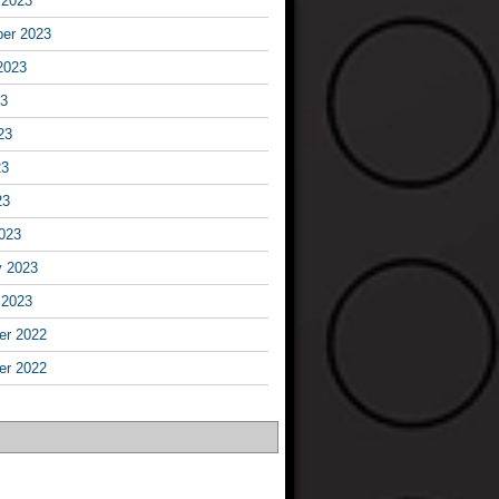
 2023
er 2023
2023
23
23
23
23
023
y 2023
 2023
r 2022
r 2022