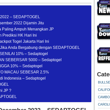
er 2022 – SEDAPTOGEL
esember 2022 Dijamin Jitu
rta Paling Ampuh Menangkan JP
Prediksi HK Hari Ini
ckpot Togel Jakarta Hari Ini
t Jika Anda Bergabung dengan SEDAPTOGEL
NILAI 10% – Sedaptogel
N SEBERSAR 5000 – Sedaptogel
GA 10% – Sedaptogel
O MACAU SEBESAR 2.5%
Cate
di Indonesia – Sedaptogel
BULLS
TOGEL
CALIFO
ni JP ?
EDAPTOGEL
CAMBO
CAROL