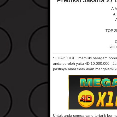
Prediksi Jakarta 
A.M
A.
A
TOP 2D
C
SHIO
SEDAPTOGEL memiliki beragam bonus
anda peroleh yaitu 4D 10.000.000 | Ja
pastinya anda tidak akan mengalami k
Untuk anda semua yang tertarik bermai