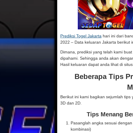
Prediksi Togel Jakarta
hari ini dari b
2022 – Data keluaran Jakarta berikut
Dimana, prediksi yang telah kami buat
dipahami. Sehingga anda akan deng
Hasil keluaran dapat anda lihat di sit
Beberapa Tips Pr
M
Berikut ini kami bagikan sejumlah tip
3D dan 2D.
Tips Menang Ber
Pasanglah angka sesuai denga
kombinasi)