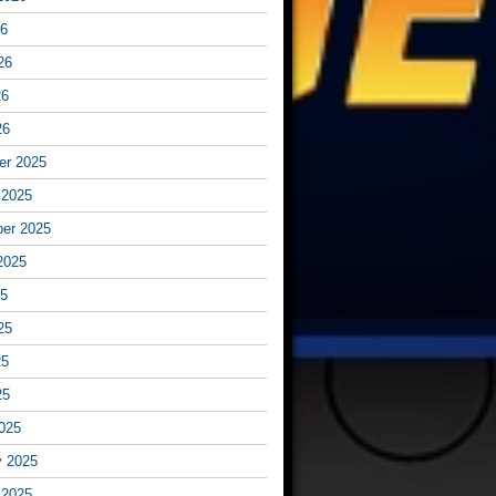
26
26
26
26
r 2025
 2025
er 2025
2025
25
25
25
25
025
y 2025
 2025