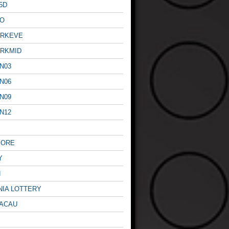
5D
O
RKEVE
RKMID
N03
N06
N09
N12
PORE
Y
N
IA LOTTERY
ACAU