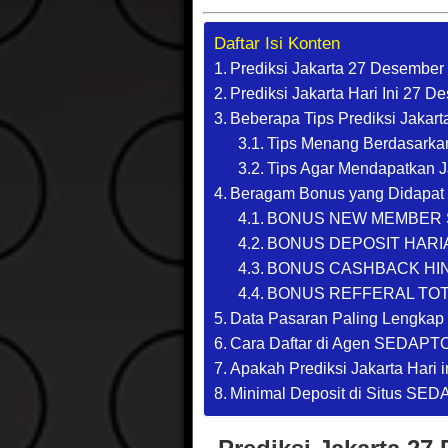
Daftar Isi Konten
Prediksi Jakarta 27 Desemb
Prediksi Jakarta Hari Ini 27 D
Beberapa Tips Prediksi Jaka
Tips Menang Berdasarkan 
Tips Agar Mendapatkan Ja
Beragam Bonus yang Didapa
BONUS NEW MEMBER SE
BONUS DEPOSIT HARIA
BONUS CASHBACK HING
BONUS REFFERAL TOT
Data Pasaran Paling Lengkap 
Cara Daftar di Agen SEDAP
Apakah Prediksi Jakarta Hari i
Minimal Deposit di Situs S