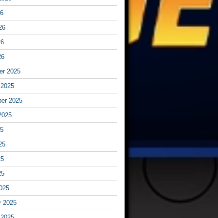
26
26
26
26
r 2025
 2025
er 2025
2025
25
25
25
25
025
y 2025
 2025