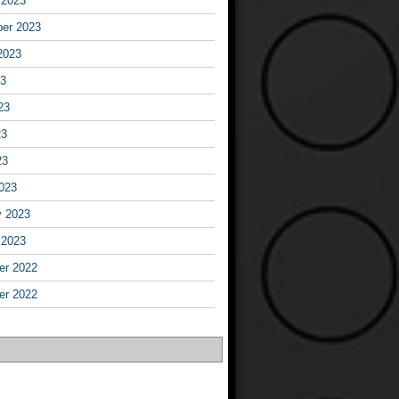
 2023
er 2023
2023
23
23
23
23
023
y 2023
 2023
r 2022
r 2022