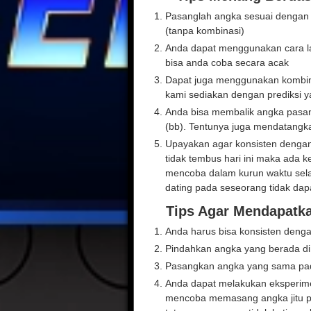
Pasanglah angka sesuai denga
(tanpa kombinasi)
Anda dapat menggunakan cara lai
bisa anda coba secara acak
Dapat juga menggunakan kombina
kami sediakan dengan prediksi ya
Anda bisa membalik angka pasang
(bb). Tentunya juga mendatang
Upayakan agar konsisten dengan
tidak tembus hari ini maka ada 
mencoba dalam kurun waktu sela
dating pada seseorang tidak dapa
Tips Agar Mendapatkan
Anda harus bisa konsisten denga
Pindahkan angka yang berada di
Pasangkan angka yang sama pada 
Anda dapat melakukan eksperime
mencoba memasang angka jitu pa