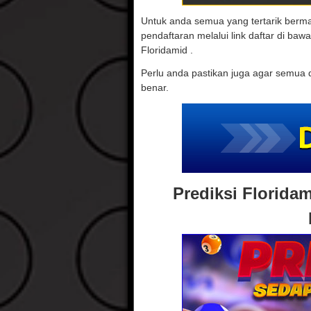
Untuk anda semua yang tertarik bermai
pendaftaran melalui link daftar di ba
Floridamid .
Perlu anda pastikan juga agar semua 
benar.
Prediksi Floridam