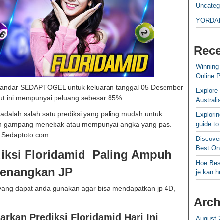
Uncateg
YORDA
Rece
Winning 
Online P
i bandar SEDAPTOGEL untuk keluaran tanggal 05 Desember
Explore 
kut ini mempunyai peluang sebesar 85%.
Australi
 adalah salah satu prediksi yang paling mudah untuk
Explorin
guide t
an gampang menebak atau mempunyai angka yang pas.
us Sedaptoto.com
Discover
Best Onl
iksi Floridamid
Paling Ampuh
Hoe Bes
enangkan JP
je kan 
s yang dapat anda gunakan agar bisa mendapatkan jp 4D,
Arch
rkan Prediksi Floridamid Hari Ini
August 