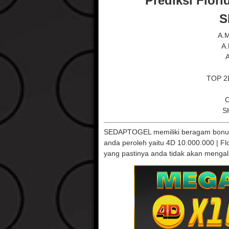
Prediksi Flor
S
A.M
A.
A
TOP 2D
C
S
SEDAPTOGEL memiliki beragam bonus
anda peroleh yaitu 4D 10.000.000 | Fl
yang pastinya anda tidak akan mengal