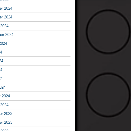
r 2024
r 2024
 2024
er 2024
2024
24
24
24
24
024
y 2024
 2024
r 2023
r 2023