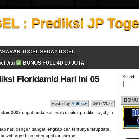
 : Prediksi JP Togel
PASARAN TOGEL SEDAPTOGEL
el Jitu
BONUS FULL 4D 10 JUTA
i Floridamid Hari Ini 05
Search
BONU
Posted by
Matthew
04/12/2022
ember 2022
dapat anda ikuti melalui situs prediksi togel jitu
iap hari dengan sangat lengkap dan tentunya terupdate.
i bawah agar bisa mendapatkan jackpot.