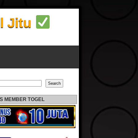
 Jitu
Search
S MEMBER TOGEL