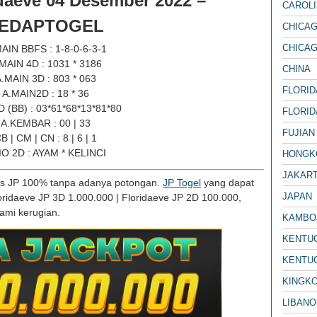
daeve
04 Desember 2022 –
CAROL
EDAPTOGEL
CHICA
CHICAG
AIN BBFS : 1-8-0-6-3-1
MAIN 4D : 1031 * 3186
CHINA
.MAIN 3D : 803 * 063
FLORI
A.MAIN2D : 18 * 36
 (BB) : 03*61*68*13*81*80
FLORID
A.KEMBAR : 00 | 33
FUJIAN
B | CM | CN : 8 | 6 | 1
O 2D : AYAM * KELINCI
HONGK
JAKAR
 JP 100% tanpa adanya potongan.
JP Togel
yang dapat
JAPAN
oridaeve JP 3D 1.000.000 | Floridaeve JP 2D 100.000,
ami kerugian.
KAMBO
KENTU
KENTU
KINGK
LIBANO