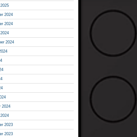
 2025
r 2024
r 2024
 2024
er 2024
2024
24
24
24
24
024
y 2024
 2024
r 2023
r 2023