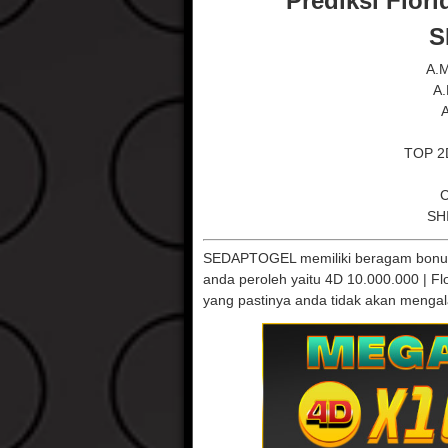
Prediksi
Flori
S
A.M
A.
A
TOP 2D
C
SHI
SEDAPTOGEL memiliki beragam bonus
anda peroleh yaitu 4D 10.000.000 | Fl
yang pastinya anda tidak akan mengal