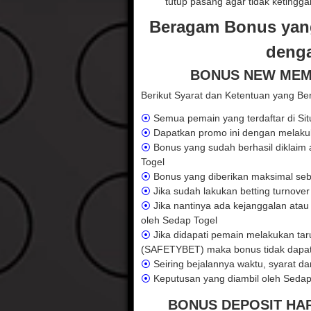
tutup pasang agar tidak ketingga
Beragam Bonus yang
deng
BONUS NEW MEMB
Berikut Syarat dan Ketentuan yang Ber
⦿
Semua pemain yang terdaftar di Sit
⦿
Dapatkan promo ini dengan melakuk
⦿
Bonus yang sudah berhasil diklaim
Togel
⦿
Bonus yang diberikan maksimal seb
⦿
Jika sudah lakukan betting turnove
⦿
Jika nantinya ada kejanggalan atau
oleh Sedap Togel
⦿
Jika didapati pemain melakukan tar
(SAFETYBET) maka bonus tidak dapat 
⦿
Seiring bejalannya waktu, syarat d
⦿
Keputusan yang diambil oleh Sedap T
BONUS DEPOSIT HAR