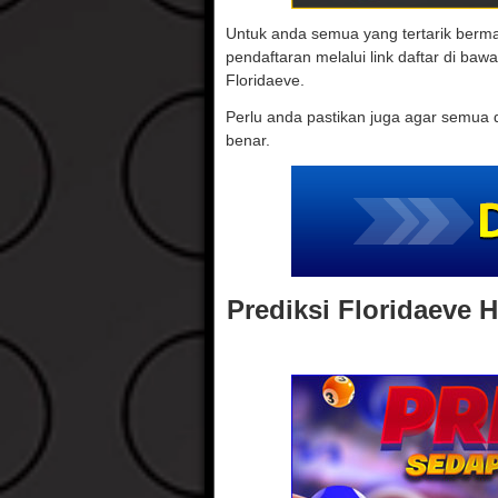
Untuk anda semua yang tertarik bermai
pendaftaran melalui link daftar di ba
Floridaeve.
Perlu anda pastikan juga agar semua 
benar.
Prediksi
Floridaeve
Ha