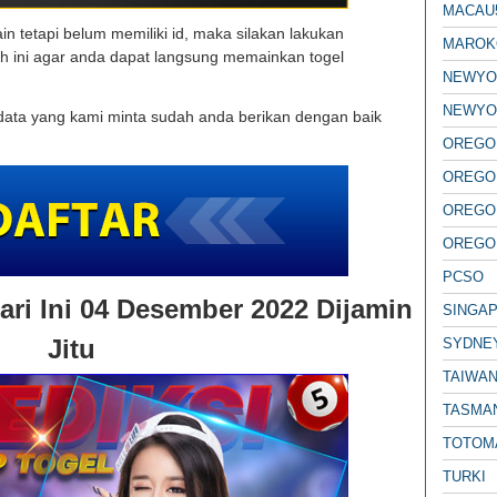
MACAU
n tetapi belum memiliki id, maka silakan lakukan
MAROK
wah ini agar anda dapat langsung memainkan togel
NEWYO
NEWYO
data yang kami minta sudah anda berikan dengan baik
OREGO
OREGO
OREGO
OREGO
PCSO
ri Ini 04 Desember 2022 Dijamin
SINGA
Jitu
SYDNE
TAIWA
TASMAN
TOTOM
TURKI