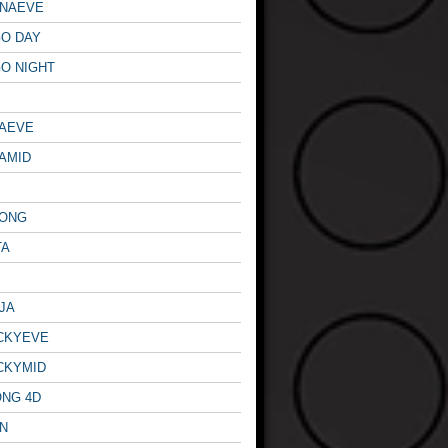
INAEVE
GO DAY
O NIGHT
DAEVE
AMID
ONG
TA
JA
CKYEVE
CKYMID
ONG 4D
N