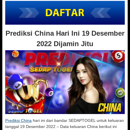
Prediksi China Hari Ini 19 Desember
2022 Dijamin Jitu
Prediksi China
hari ini dari bandar SEDAPTOGEL untuk keluaran
tanggal 19 Desember 2022 – Data keluaran China berikut ini