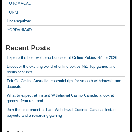
TOTOMACAU
TURKI
Uncategorized
YORDANIA4D
Recent Posts
Explore the best welcome bonuses at Online Pokies NZ for 2026
Discover the exciting world of online pokies NZ: Top games and
bonus features
Fair Go Casino Australia: essential tips for smooth withdrawals and
deposits
What to expect at Instant Withdrawal Casino Canada: a look at
games, features, and
Join the excitement at Fast Withdrawal Casinos Canada: Instant
payouts and a rewarding gaming