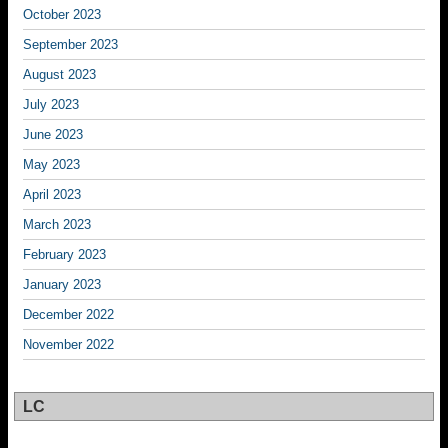
October 2023
September 2023
August 2023
July 2023
June 2023
May 2023
April 2023
March 2023
February 2023
January 2023
December 2022
November 2022
LC