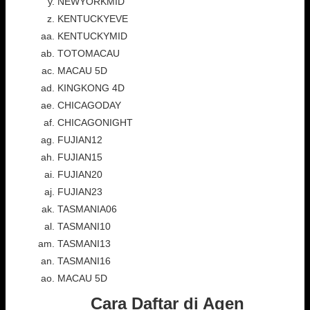
NEWYORKMID
KENTUCKYEVE
KENTUCKYMID
TOTOMACAU
MACAU 5D
KINGKONG 4D
CHICAGODAY
CHICAGONIGHT
FUJIAN12
FUJIAN15
FUJIAN20
FUJIAN23
TASMANIA06
TASMANI10
TASMANI13
TASMANI16
MACAU 5D
Cara Daftar di Agen