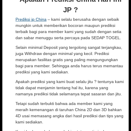
JP ?
Prediksi jp China
– kami selalu berusaha dengan sebaik
mungkin untuk memberikan bocoran maupun prediksi
terbaik bagi para member kami yang sudah dengan setia
dan sabar menuggu serta percaya pada SEDAP TOGEL.
Selain minimal Deposit yang tergolong sangat terjangkau,
juga Withdraw dengan minimal yang kecil. Prediksi
merupakan fasilitas gratis yang paling mengungungkan
bagi para member. Sehingga anda harus terus memantau
prediksi yang kami sediakan.
Apakah prediksi yang kami buat selalu jitu ? tentunya kami
tidak dapat menjamin tentang hal itu, karena yang
namanya prediksi tidak selamanya tepat sasaran dan jitu.
Tetapi sudah terbukti bahwa ada member kami yang
meraih kemenangan di taruhan China 2D dan 3D bahkan
4D usai memasang angka dari hasil prediksi dan tips yang
kami sediakan.