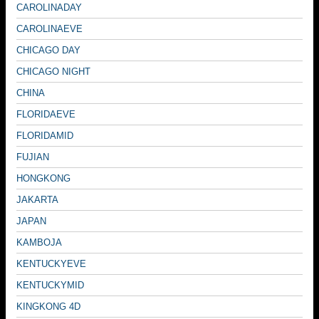
CAROLINADAY
CAROLINAEVE
CHICAGO DAY
CHICAGO NIGHT
CHINA
FLORIDAEVE
FLORIDAMID
FUJIAN
HONGKONG
JAKARTA
JAPAN
KAMBOJA
KENTUCKYEVE
KENTUCKYMID
KINGKONG 4D