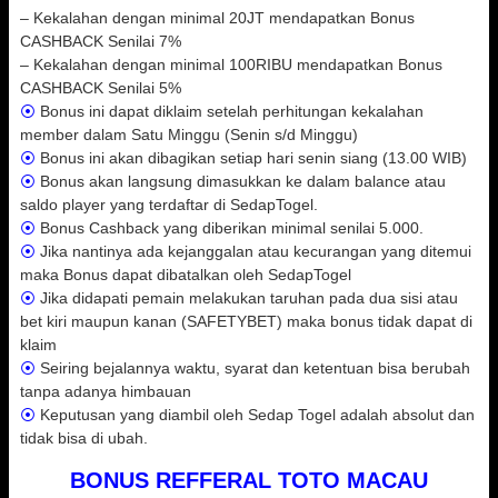
– Kekalahan dengan minimal 20JT mendapatkan Bonus
CASHBACK Senilai 7%
– Kekalahan dengan minimal 100RIBU mendapatkan Bonus
CASHBACK Senilai 5%
⦿
Bonus ini dapat diklaim setelah perhitungan kekalahan
member dalam Satu Minggu (Senin s/d Minggu)
⦿
Bonus ini akan dibagikan setiap hari senin siang (13.00 WIB)
⦿
Bonus akan langsung dimasukkan ke dalam balance atau
saldo player yang terdaftar di SedapTogel.
⦿
Bonus Cashback yang diberikan minimal senilai 5.000.
⦿
Jika nantinya ada kejanggalan atau kecurangan yang ditemui
maka Bonus dapat dibatalkan oleh SedapTogel
⦿
Jika didapati pemain melakukan taruhan pada dua sisi atau
bet kiri maupun kanan (SAFETYBET) maka bonus tidak dapat di
klaim
⦿
Seiring bejalannya waktu, syarat dan ketentuan bisa berubah
tanpa adanya himbauan
⦿
Keputusan yang diambil oleh Sedap Togel adalah absolut dan
tidak bisa di ubah.
BONUS REFFERAL TOTO MACAU