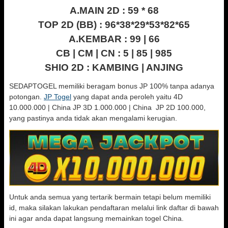
A.MAIN 2D : 59 * 68
TOP 2D (BB) : 96*38*29*53*82*65
A.KEMBAR : 99 | 66
CB | CM | CN : 5 | 85 | 985
SHIO 2D : KAMBING | ANJING
SEDAPTOGEL memiliki beragam bonus JP 100% tanpa adanya
potongan.
JP Togel
yang dapat anda peroleh yaitu 4D
10.000.000 | China JP 3D 1.000.000 | China JP 2D 100.000,
yang pastinya anda tidak akan mengalami kerugian.
Untuk anda semua yang tertarik bermain tetapi belum memiliki
id, maka silakan lakukan pendaftaran melalui link daftar di bawah
ini agar anda dapat langsung memainkan togel China.