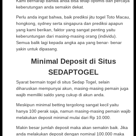
Kami berharap bahwa anda bisa tetap optimis dan percaya
keberutungan anda semakin dekat.
Perlu anda ingat bahwa, baik prediksi jitu togel Toto Macau,
hongkong, sydney serta singapura dan prediksi apapun
yang kami berikan, faktor yang sangat penting yaitu
keberuntungan dari masing-masing orang (individu).
Semua balik lagi kepada angka apa yang benar- benar
yakin untuk dipasang.
Minimal Deposit di Situs
SEDAPTOGEL
Syarat bermain togel di situs Sedap Togel, selain
diharuskan mempunyai akun, masing-masing pemain juga
wajib memiliki saldo yang cukup di akun anda.
Meskipun minimal betting tergolong sangat kecil yaitu
hanya 100 perak saja, namun masing-masing pemain wajib
melakukan deposit minimal mulai dari Rp 10.000.
Makin besar jumlah deposit maka akan semakin baik. Jika
anda melakukan deposit dengan nominal 100.000 maka