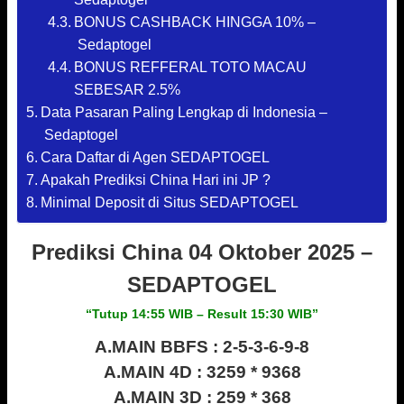
BONUS CASHBACK HINGGA 10% –
Sedaptogel
BONUS REFFERAL TOTO MACAU
SEBESAR 2.5%
Data Pasaran Paling Lengkap di Indonesia –
Sedaptogel
Cara Daftar di Agen SEDAPTOGEL
Apakah Prediksi China Hari ini JP ?
Minimal Deposit di Situs SEDAPTOGEL
Prediksi
China 04 Oktober 2025
–
SEDAPTOGEL
“Tutup 14:55 WIB – Result 15:30 WIB”
A.MAIN BBFS : 2-5-3-6-9-8
A.MAIN 4D : 3259 * 9368
A.MAIN 3D : 259 * 368