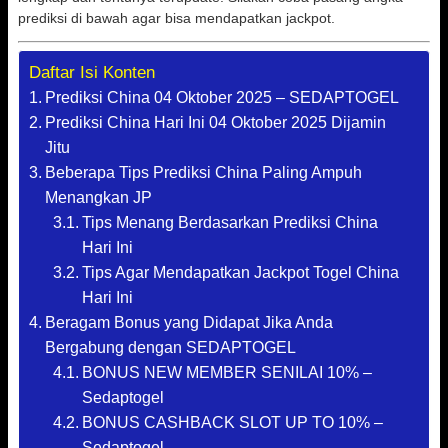
prediksi di bawah agar bisa mendapatkan jackpot.
Daftar Isi Konten
Prediksi China 04 Oktober 2025 – SEDAPTOGEL
Prediksi China Hari Ini 04 Oktober 2025 Dijamin
Jitu
Beberapa Tips Prediksi China Paling Ampuh
Menangkan JP
Tips Menang Berdasarkan Prediksi China
Hari Ini
Tips Agar Mendapatkan Jackpot Togel China
Hari Ini
Beragam Bonus yang Didapat Jika Anda
Bergabung dengan SEDAPTOGEL
BONUS NEW MEMBER SENILAI 10% –
Sedaptogel
BONUS CASHBACK SLOT UP TO 10% –
Sedaptogel