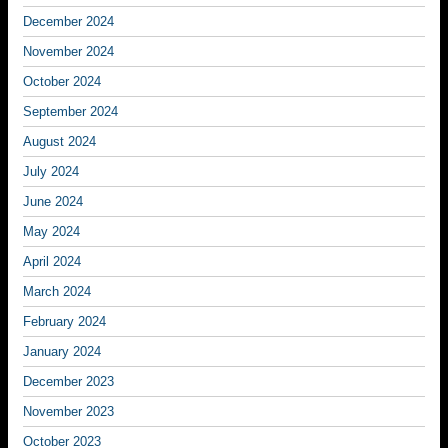
December 2024
November 2024
October 2024
September 2024
August 2024
July 2024
June 2024
May 2024
April 2024
March 2024
February 2024
January 2024
December 2023
November 2023
October 2023