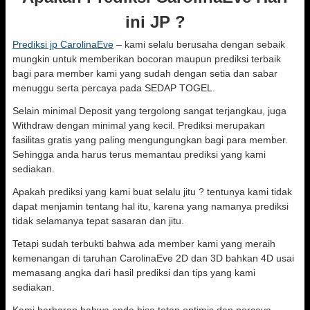
ini JP ?
Prediksi jp CarolinaEve
– kami selalu berusaha dengan sebaik
mungkin untuk memberikan bocoran maupun prediksi terbaik
bagi para member kami yang sudah dengan setia dan sabar
menuggu serta percaya pada SEDAP TOGEL.
Selain minimal Deposit yang tergolong sangat terjangkau, juga
Withdraw dengan minimal yang kecil. Prediksi merupakan
fasilitas gratis yang paling mengungungkan bagi para member.
Sehingga anda harus terus memantau prediksi yang kami
sediakan.
Apakah prediksi yang kami buat selalu jitu ? tentunya kami tidak
dapat menjamin tentang hal itu, karena yang namanya prediksi
tidak selamanya tepat sasaran dan jitu.
Tetapi sudah terbukti bahwa ada member kami yang meraih
kemenangan di taruhan CarolinaEve 2D dan 3D bahkan 4D usai
memasang angka dari hasil prediksi dan tips yang kami
sediakan.