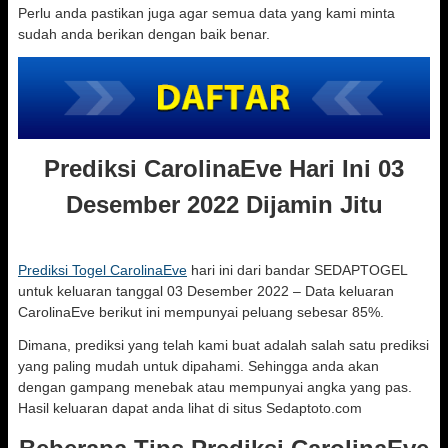
Perlu anda pastikan juga agar semua data yang kami minta
sudah anda berikan dengan baik benar.
Prediksi CarolinaEve Hari Ini 03
Desember 2022 Dijamin Jitu
Prediksi Togel CarolinaEve
hari ini dari bandar SEDAPTOGEL
untuk keluaran tanggal 03 Desember 2022 – Data keluaran
CarolinaEve berikut ini mempunyai peluang sebesar 85%.
Dimana, prediksi yang telah kami buat adalah salah satu prediksi
yang paling mudah untuk dipahami. Sehingga anda akan
dengan gampang menebak atau mempunyai angka yang pas.
Hasil keluaran dapat anda lihat di situs Sedaptoto.com