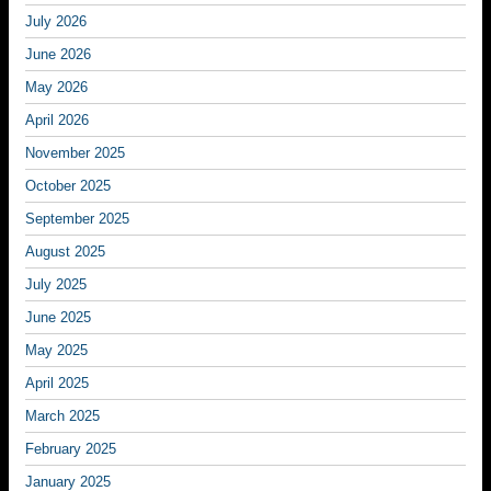
July 2026
June 2026
May 2026
April 2026
November 2025
October 2025
September 2025
August 2025
July 2025
June 2025
May 2025
April 2025
March 2025
February 2025
January 2025