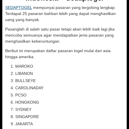
SEDAPTOGEL
mempunyai pasaran yang tergolong lengkap.
Terdapat 25 pasaran bahkan lebih yang dapat menghasilkan
uang yang banyak.
Pasanglah di salah satu pasar tetapi akan lebih baik lagi jika
mencoba semuanya agar mendapatkan jenis pasaran yang
menghasilkan keberuntungan.
Berikut ini merupakan daftar pasaran togel mulai dari asia
hingga amerika.
MAROKO
LIBANON
BULLSEYE
CAROLINADAY
PCSO
HONGKONG
SYDNEY
SINGAPORE
JAKARTA