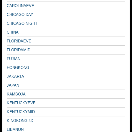
CAROLINAEVE
CHICAGO DAY
CHICAGO NIGHT
CHINA
FLORIDAEVE
FLORIDAMID
FUJIAN
HONGKONG
JAKARTA
JAPAN
KAMBOJA
KENTUCKYEVE
KENTUCKYMID
KINGKONG 4D
LIBANON