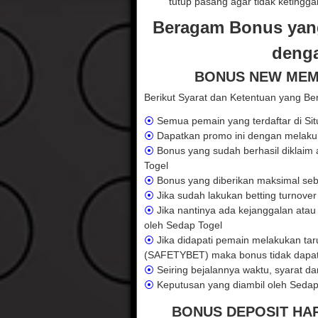
tutup pasang agar tidak ketingga
Beragam Bonus yang
deng
BONUS NEW MEMB
Berikut Syarat dan Ketentuan yang Ber
⦿
Semua pemain yang terdaftar di Sit
⦿
Dapatkan promo ini dengan melakuk
⦿
Bonus yang sudah berhasil diklaim
Togel
⦿
Bonus yang diberikan maksimal seb
⦿
Jika sudah lakukan betting turnove
⦿
Jika nantinya ada kejanggalan atau
oleh Sedap Togel
⦿
Jika didapati pemain melakukan tar
(SAFETYBET) maka bonus tidak dapat 
⦿
Seiring bejalannya waktu, syarat d
⦿
Keputusan yang diambil oleh Sedap T
BONUS DEPOSIT HAR