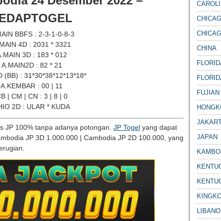
bodia 24 Desember 2022 –
CAROL
EDAPTOGEL
CHICA
CHICAG
AIN BBFS : 2-3-1-0-8-3
MAIN 4D : 2031 * 3321
CHINA
.MAIN 3D : 183 * 012
FLORI
A.MAIN2D : 82 * 21
 (BB) : 31*30*38*12*13*18*
FLORID
A.KEMBAR : 00 | 11
FUJIAN
B | CM | CN : 3 | 8 | 0
HIO 2D : ULAR * KUDA
HONGK
JAKAR
 JP 100% tanpa adanya potongan.
JP Togel
yang dapat
JAPAN
Cambodia JP 3D 1.000.000 | Cambodia JP 2D 100.000, yang
erugian.
KAMBO
KENTU
KENTU
KINGK
LIBANO