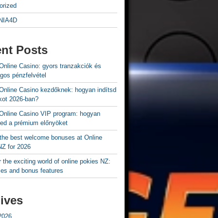
orized
NIA4D
nt Posts
nline Casino: gyors tranzakciók és
gos pénzfelvétel
Online Casino kezdőknek: hogyan indítsd
ékot 2026-ban?
Online Casino VIP program: hogyan
ted a prémium előnyöket
 the best welcome bonuses at Online
NZ for 2026
 the exciting world of online pokies NZ:
es and bonus features
ives
2026