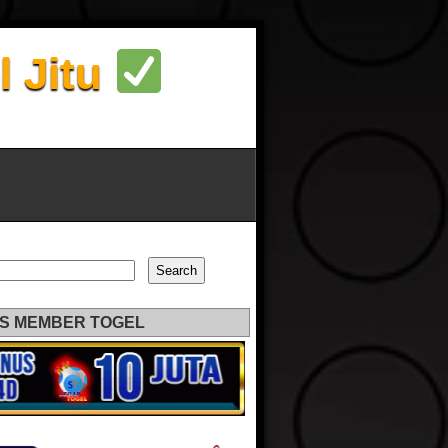
 Jitu
Search
S MEMBER TOGEL