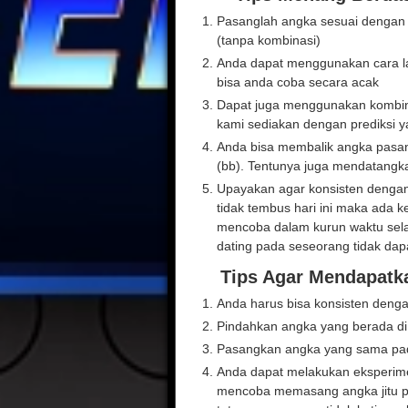
Pasanglah angka sesuai denga
(tanpa kombinasi)
Anda dapat menggunakan cara lai
bisa anda coba secara acak
Dapat juga menggunakan kombina
kami sediakan dengan prediksi ya
Anda bisa membalik angka pasang
(bb). Tentunya juga mendatang
Upayakan agar konsisten dengan
tidak tembus hari ini maka ada 
mencoba dalam kurun waktu sela
dating pada seseorang tidak dapa
Tips Agar Mendapatka
Anda harus bisa konsisten deng
Pindahkan angka yang berada di
Pasangkan angka yang sama pada 
Anda dapat melakukan eksperime
mencoba memasang angka jitu pa