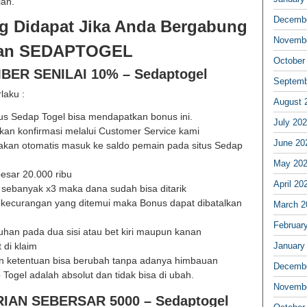
lan.
Decembe
 Didapat Jika Anda Bergabung
Novembe
an SEDAPTOGEL
October
ER SENILAI 10% – Sedaptogel
Septemb
laku :
August 
us Sedap Togel bisa mendapatkan bonus ini.
July 20
an konfirmasi melalui Customer Service kami
June 20
 akan otomatis masuk ke saldo pemain pada situs Sedap
May 20
esar 20.000 ribu
April 20
r sebanyak x3 maka dana sudah bisa ditarik
 kecurangan yang ditemui maka Bonus dapat dibatalkan
March 2
Februar
uhan pada dua sisi atau bet kiri maupun kanan
January
di klaim
an ketentuan bisa berubah tanpa adanya himbauan
Decembe
ogel adalah absolut dan tidak bisa di ubah.
Novembe
IAN SEBERSAR 5000 – Sedaptogel