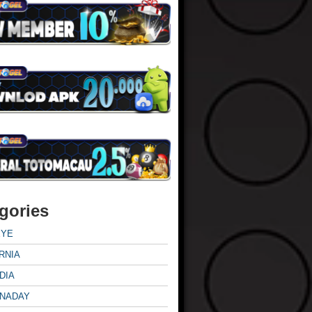
gories
EYE
RNIA
DIA
INADAY