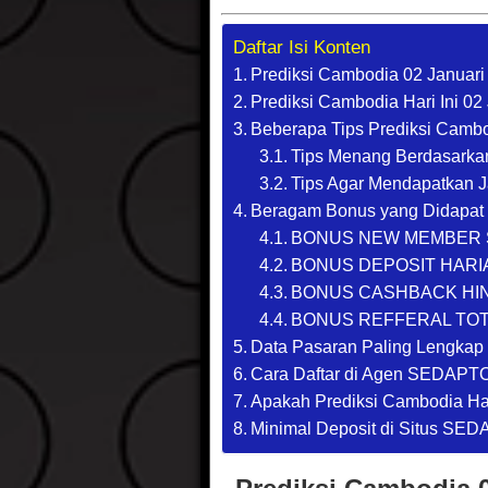
Daftar Isi Konten
Prediksi Cambodia 02 Janua
Prediksi Cambodia Hari Ini 02 
Beberapa Tips Prediksi Camb
Tips Menang Berdasarkan
Tips Agar Mendapatkan J
Beragam Bonus yang Didapa
BONUS NEW MEMBER SE
BONUS DEPOSIT HARIA
BONUS CASHBACK HING
BONUS REFFERAL TOT
Data Pasaran Paling Lengkap 
Cara Daftar di Agen SEDAP
Apakah Prediksi Cambodia Har
Minimal Deposit di Situs S