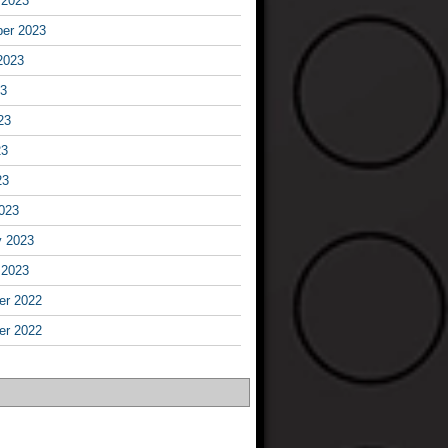
 2023
er 2023
2023
23
23
23
23
023
y 2023
 2023
r 2022
r 2022