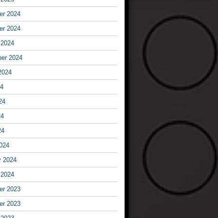
r 2024
r 2024
 2024
er 2024
2024
24
24
24
24
024
y 2024
 2024
r 2023
r 2023