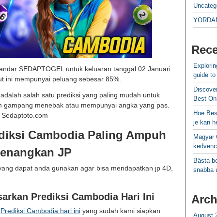
Uncateg
YORDA
Rece
Explorin
i bandar SEDAPTOGEL untuk keluaran tanggal 02 Januari
guide t
ut ini mempunyai peluang sebesar 85%.
Discover
 adalah salah satu prediksi yang paling mudah untuk
Best Onl
an gampang menebak atau mempunyai angka yang pas.
Hoe Bes
us Sedaptoto.com
je kan 
ediksi Cambodia Paling Ampuh
Magyar 
kedvenc 
enangkan JP
Bästa be
s yang dapat anda gunakan agar bisa mendapatkan jp 4D,
snabba u
arkan Prediksi Cambodia Hari Ini
Arch
n
Prediksi Cambodia hari ini
yang sudah kami siapkan
August 