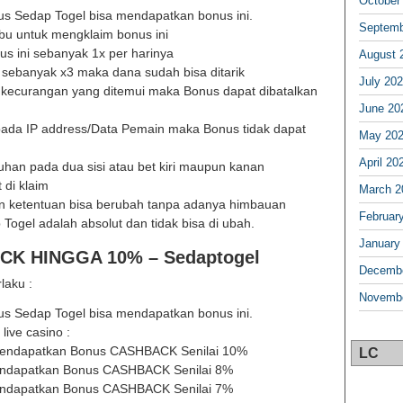
October
us Sedap Togel bisa mendapatkan bonus ini.
Septemb
bu untuk mengklaim bonus ini
 ini sebanyak 1x per harinya
August 
r sebanyak x3 maka dana sudah bisa ditarik
July 20
 kecurangan yang ditemui maka Bonus dapat dibatalkan
June 20
ada IP address/Data Pemain maka Bonus tidak dapat
May 20
April 20
uhan pada dua sisi atau bet kiri maupun kanan
di klaim
March 2
an ketentuan bisa berubah tanpa adanya himbauan
Februar
ogel adalah absolut dan tidak bisa di ubah.
January
K HINGGA 10% – Sedaptogel
Decembe
laku :
Novembe
us Sedap Togel bisa mendapatkan bonus ini.
ive casino :
mendapatkan Bonus CASHBACK Senilai 10%
LC
endapatkan Bonus CASHBACK Senilai 8%
endapatkan Bonus CASHBACK Senilai 7%