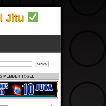
 Jitu
Search
S MEMBER TOGEL