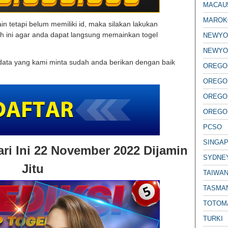
MACAU
MAROK
n tetapi belum memiliki id, maka silakan lakukan
wah ini agar anda dapat langsung memainkan togel
NEWYO
NEWYO
data yang kami minta sudah anda berikan dengan baik
OREGO
OREGO
OREGO
OREGO
PCSO
SINGA
Hari Ini 22 November 2022 Dijamin
SYDNE
Jitu
TAIWA
TASMAN
TOTOM
TURKI