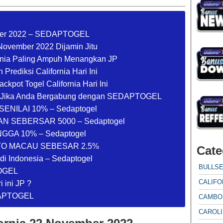
ember 2022 – SEDAPTOGEL
2 November 2022 Dijamin Jitu
ornia Paling Ampuh Menangkan JP
Prediksi California Hari Ini
ckpot Togel California Hari Ini
t Jika Anda Bergabung dengan SEDAPTOGEL
NILAI 10% – Sedaptogel
N SEBERSAR 5000 – Sedaptogel
GA 10% – Sedaptogel
O MACAU SEBESAR 2.5%
Cate
di Indonesia – Sedaptogel
BULLS
TOGEL
CALIFO
 ini JP ?
EDAPTOGEL
CAMBO
CAROL