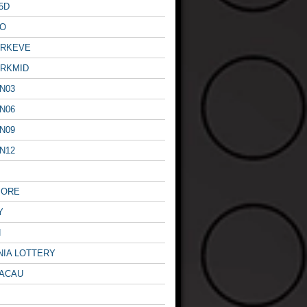
5D
O
RKEVE
RKMID
N03
N06
N09
N12
PORE
Y
N
IA LOTTERY
ACAU