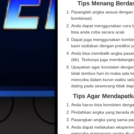
Tips Menang Berdasa
Pasanglah angka sesuai denga
kombinasi)
Anda dapat menggunakan cara lain
bisa anda coba secara acak
Dapat juga menggunakan kombinas
kami sediakan dengan prediksi ya
Anda bisa membalik angka pasang
(bb). Tentunya juga mendatang
Upayakan agar konsisten dengan
tidak tembus hari ini maka ada 
mencoba dalam kurun waktu sela
dating pada seseorang tidak dapa
Tips Agar Mendapatka
Anda harus bisa konsisten denga
Pindahkan angka yang berada di
Pasangkan angka yang sama pada 
Anda dapat melakukan eksperime
mencoba memasang angka jitu pa