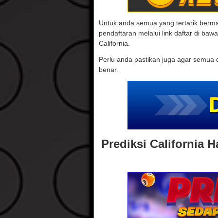
Untuk anda semua yang tertarik bermai
pendaftaran melalui link daftar di ba
California.
Perlu anda pastikan juga agar semua 
benar.
Prediksi California 