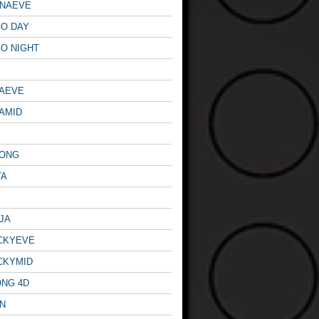
INAEVE
GO DAY
O NIGHT
DAEVE
AMID
ONG
TA
JA
CKYEVE
CKYMID
ONG 4D
N