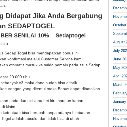
lan.
Decembe
 Didapat Jika Anda Bergabung
Novembe
an SEDAPTOGEL
October
Septemb
ER SENILAI 10% – Sedaptogel
August 
laku :
July 20
us Sedap Togel bisa mendapatkan bonus ini.
an konfirmasi melalui Customer Service kami
June 20
 akan otomatis masuk ke saldo pemain pada situs Sedap
May 20
April 20
esar 20.000 ribu
r sebanyak x3 maka dana sudah bisa ditarik
March 2
 kecurangan yang ditemui maka Bonus dapat dibatalkan
Februar
uhan pada dua sisi atau bet kiri maupun kanan
January
di klaim
Decembe
an ketentuan bisa berubah tanpa adanya himbauan
ogel adalah absolut dan tidak bisa di ubah.
Novembe