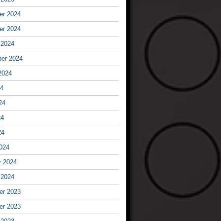
r 2024
r 2024
 2024
er 2024
2024
24
24
24
24
024
y 2024
 2024
r 2023
r 2023