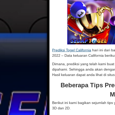
Prediksi Togel California
hari ini dari
2022 – Data keluaran California berik
Dimana, prediksi yang telah kami buat
dipahami. Sehingga anda akan deng
Hasil keluaran dapat anda lihat di sit
Beberapa Tips Pre
M
Berikut ini kami bagikan sejumlah tip
3D dan 2D.