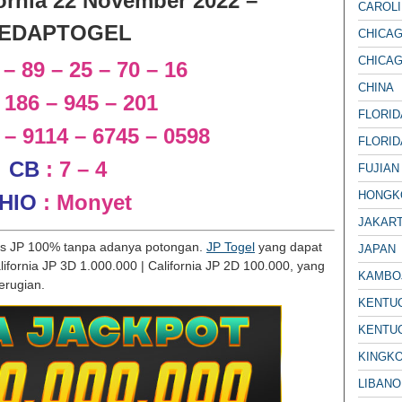
fornia 22 November 2022 –
CAROL
EDAPTOGEL
CHICA
CHICAG
 – 89 – 25 – 70 – 16
CHINA
 186 – 945 – 201
FLORI
 – 9114 – 6745 – 0598
FLORID
CB
: 7 – 4
FUJIAN
HONGK
HIO
: Monyet
JAKAR
 JP 100% tanpa adanya potongan.
JP Togel
yang dapat
JAPAN
lifornia JP 3D 1.000.000 | California JP 2D 100.000, yang
KAMBO
erugian.
KENTU
KENTU
KINGK
LIBANO