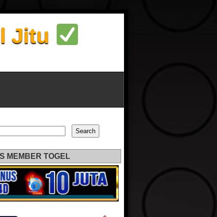
 Jitu
Search
S MEMBER TOGEL