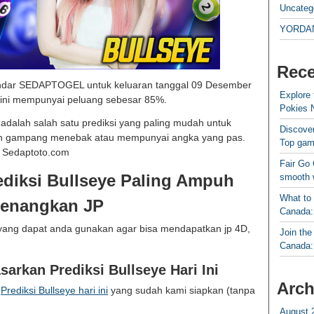
Uncateg
YORDA
Rece
 bandar SEDAPTOGEL untuk keluaran tanggal 09 Desember
Explore
t ini mempunyai peluang sebesar 85%.
Pokies 
 adalah salah satu prediksi yang paling mudah untuk
Discover
an gampang menebak atau mempunyai angka yang pas.
Top gam
us Sedaptoto.com
Fair Go 
ediksi Bullseye Paling Ampuh
smooth 
What to 
enangkan JP
Canada: 
s yang dapat anda gunakan agar bisa mendapatkan jp 4D,
Join the
Canada:
arkan Prediksi Bullseye Hari Ini
Arch
n
Prediksi Bullseye hari ini
yang sudah kami siapkan (tanpa
August 