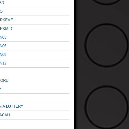
5D
O
RKEVE
RKMID
N03
N06
N09
N12
PORE
Y
N
IA LOTTERY
ACAU