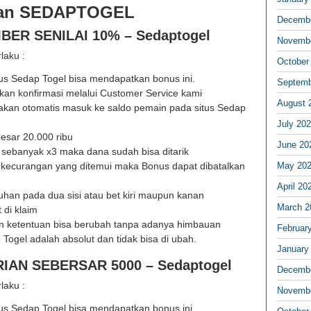
an SEDAPTOGEL
Decembe
ER SENILAI 10% – Sedaptogel
Novembe
laku :
October
us Sedap Togel bisa mendapatkan bonus ini.
Septemb
an konfirmasi melalui Customer Service kami
August 
 akan otomatis masuk ke saldo pemain pada situs Sedap
July 20
esar 20.000 ribu
June 20
r sebanyak x3 maka dana sudah bisa ditarik
May 20
 kecurangan yang ditemui maka Bonus dapat dibatalkan
April 20
uhan pada dua sisi atau bet kiri maupun kanan
March 2
di klaim
an ketentuan bisa berubah tanpa adanya himbauan
Februar
ogel adalah absolut dan tidak bisa di ubah.
January
IAN SEBERSAR 5000 – Sedaptogel
Decembe
laku :
Novembe
us Sedap Togel bisa mendapatkan bonus ini.