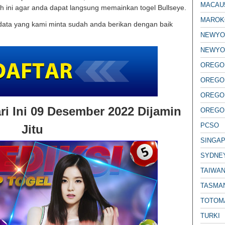
MACAU
wah ini agar anda dapat langsung memainkan togel Bullseye.
MAROK
data yang kami minta sudah anda berikan dengan baik
NEWYO
NEWYO
OREGO
OREGO
OREGO
ri Ini 09 Desember 2022 Dijamin
OREGO
PCSO
Jitu
SINGA
SYDNE
TAIWA
TASMAN
TOTOM
TURKI