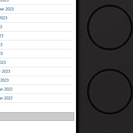
 2023
er 2023
2023
23
23
23
23
023
y 2023
 2023
r 2022
r 2022