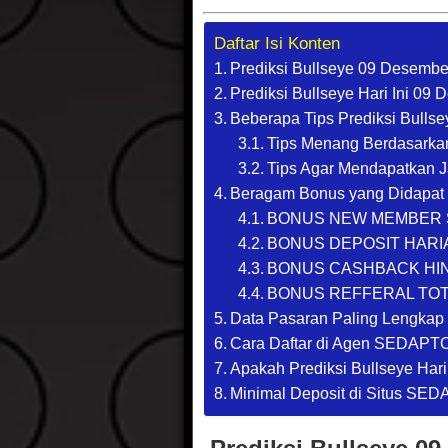
Daftar Isi Konten
Prediksi Bullseye 09 Desem
Prediksi Bullseye Hari Ini 09
Beberapa Tips Prediksi Bull
Tips Menang Berdasarkan 
Tips Agar Mendapatkan Ja
Beragam Bonus yang Didapa
BONUS NEW MEMBER SE
BONUS DEPOSIT HARIA
BONUS CASHBACK HING
BONUS REFFERAL TOT
Data Pasaran Paling Lengkap 
Cara Daftar di Agen SEDAP
Apakah Prediksi Bullseye Hari 
Minimal Deposit di Situs S