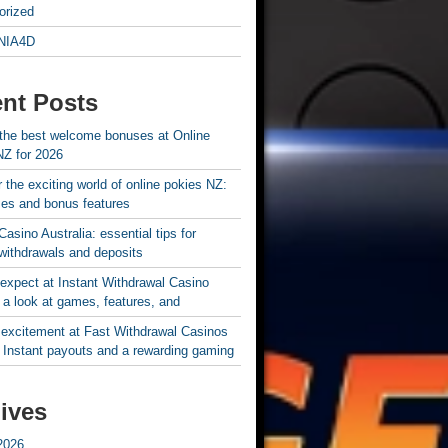
orized
NIA4D
nt Posts
 the best welcome bonuses at Online
NZ for 2026
 the exciting world of online pokies NZ:
es and bonus features
Casino Australia: essential tips for
withdrawals and deposits
expect at Instant Withdrawal Casino
a look at games, features, and
 excitement at Fast Withdrawal Casinos
 Instant payouts and a rewarding gaming
ives
2026