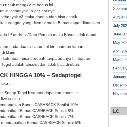
October
bu untuk mengklaim bonus ini
Septemb
 ini sebanyak 1x per harinya
r sebanyak x3 maka dana sudah bisa ditarik
August 
 kecurangan yang ditemui maka Bonus dapat dibatalkan
July 20
June 20
ada IP address/Data Pemain maka Bonus tidak dapat
May 20
uhan pada dua sisi atau bet kiri maupun kanan
April 20
di klaim
an ketentuan bisa berubah tanpa adanya himbauan
March 2
ogel adalah absolut dan tidak bisa di ubah.
Februar
K HINGGA 10% – Sedaptogel
January
laku :
Decembe
us Sedap Togel bisa mendapatkan bonus ini.
Novembe
ive casino :
mendapatkan Bonus CASHBACK Senilai 10%
endapatkan Bonus CASHBACK Senilai 8%
LC
endapatkan Bonus CASHBACK Senilai 7%
U mendapatkan Bonus CASHBACK Senilai 5%