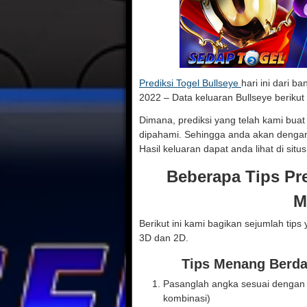
Prediksi Togel Bullseye
hari ini dari
2022 – Data keluaran Bullseye beriku
Dimana, prediksi yang telah kami buat
dipahami. Sehingga anda akan deng
Hasil keluaran dapat anda lihat di sit
Beberapa Tips Pr
M
Berikut ini kami bagikan sejumlah tip
3D dan 2D.
Tips Menang Berdas
Pasanglah angka sesuai denga
kombinasi)