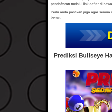
pendaftaran melalui link daftar di ba
Perlu anda pastikan juga agar semua 
benar.
Prediksi Bullseye Ha