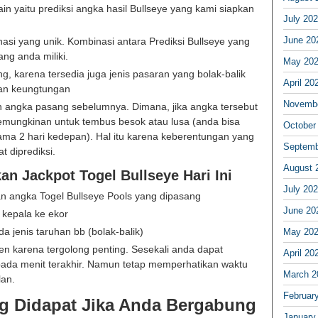
n yaitu prediksi angka hasil Bullseye yang kami siapkan
July 20
June 20
i yang unik. Kombinasi antara Prediksi Bullseye yang
ng anda miliki.
May 20
, karena tersedia juga jenis pasaran yang bolak-balik
April 20
kan keungtungan
Novembe
 angka pasang sebelumnya. Dimana, jika angka tersebut
kemungkinan untuk tembus besok atau lusa (anda bisa
October
ma 2 hari kedepan). Hal itu karena keberentungan yang
Septemb
t diprediksi.
August 
n Jackpot Togel Bullseye Hari Ini
July 20
n angka Togel Bullseye Pools yang dipasang
June 20
 kepala ke ekor
jenis taruhan bb (bolak-balik)
May 20
n karena tergolong penting. Sesekali anda dapat
April 20
da menit terakhir. Namun tetap memperhatikan waktu
March 2
lan.
Februar
 Didapat Jika Anda Bergabung
January