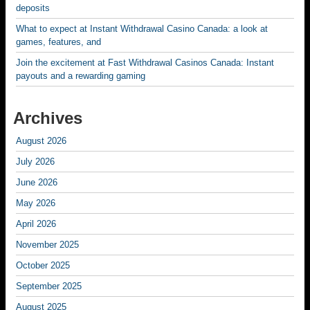
deposits
What to expect at Instant Withdrawal Casino Canada: a look at
games, features, and
Join the excitement at Fast Withdrawal Casinos Canada: Instant
payouts and a rewarding gaming
Archives
August 2026
July 2026
June 2026
May 2026
April 2026
November 2025
October 2025
September 2025
August 2025