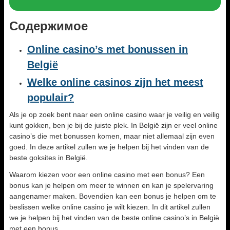
Содержимое
Online casino’s met bonussen in
België
Welke online casinos zijn het meest
populair?
Als je op zoek bent naar een online casino waar je veilig en veilig
kunt gokken, ben je bij de juiste plek. In België zijn er veel online
casino’s die met bonussen komen, maar niet allemaal zijn even
goed. In deze artikel zullen we je helpen bij het vinden van de
beste goksites in België.
Waarom kiezen voor een online casino met een bonus? Een
bonus kan je helpen om meer te winnen en kan je spelervaring
aangenamer maken. Bovendien kan een bonus je helpen om te
beslissen welke online casino je wilt kiezen. In dit artikel zullen
we je helpen bij het vinden van de beste online casino’s in België
met een bonus.