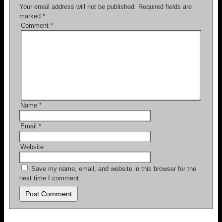
Your email address will not be published.
Required fields are
marked
*
Comment
*
Name
*
Email
*
Website
Save my name, email, and website in this browser for the
next time I comment.