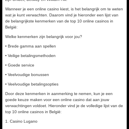
Wanneer je een online casino kiest, is het belangrijk om te weten
wat je kunt verwachten. Daarom vind je hieronder een lijst van
de belangrijkste kenmerken van de top 10 online casinos in
België:
Welke kenmerken zijn belangrijk voor jou?
• Brede gamma aan spellen
• Veilige betalingsmethoden
• Goede service
• Veelvoudige bonussen
• Veelvoudige betalingsopties
Door deze kenmerken in aanmerking te nemen, kun je een
goede keuze maken voor een online casino dat aan jouw
verwachtingen voldoet. Hieronder vind je de volledige lijst van de
top 10 online casinos in België:
1. Casino Lugano