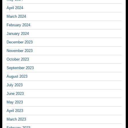
April 2024
March 2024
February 2024
January 2024
December 2023
November 2023
October 2023
September 2023
August 2023
July 2023
June 2023
May 2023
April 2023
March 2023
February 2023