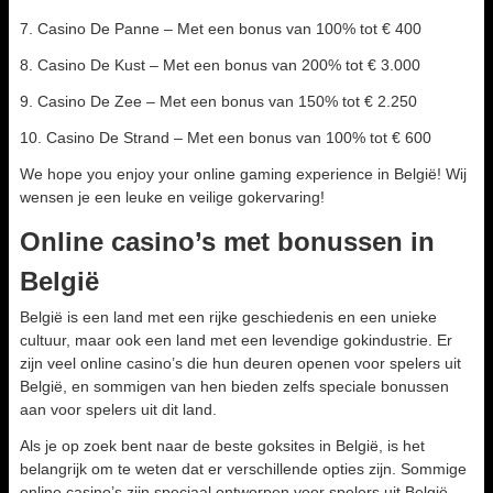
7. Casino De Panne – Met een bonus van 100% tot € 400
8. Casino De Kust – Met een bonus van 200% tot € 3.000
9. Casino De Zee – Met een bonus van 150% tot € 2.250
10. Casino De Strand – Met een bonus van 100% tot € 600
We hope you enjoy your online gaming experience in België! Wij
wensen je een leuke en veilige gokervaring!
Online casino’s met bonussen in
België
België is een land met een rijke geschiedenis en een unieke
cultuur, maar ook een land met een levendige gokindustrie. Er
zijn veel online casino’s die hun deuren openen voor spelers uit
België, en sommigen van hen bieden zelfs speciale bonussen
aan voor spelers uit dit land.
Als je op zoek bent naar de beste goksites in België, is het
belangrijk om te weten dat er verschillende opties zijn. Sommige
online casino’s zijn speciaal ontworpen voor spelers uit België,