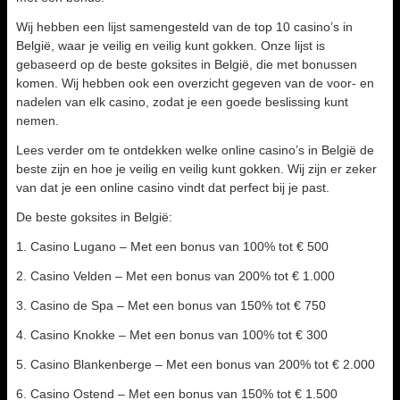
Wij hebben een lijst samengesteld van de top 10 casino’s in
België, waar je veilig en veilig kunt gokken. Onze lijst is
gebaseerd op de beste goksites in België, die met bonussen
komen. Wij hebben ook een overzicht gegeven van de voor- en
nadelen van elk casino, zodat je een goede beslissing kunt
nemen.
Lees verder om te ontdekken welke online casino’s in België de
beste zijn en hoe je veilig en veilig kunt gokken. Wij zijn er zeker
van dat je een online casino vindt dat perfect bij je past.
De beste goksites in België:
1. Casino Lugano – Met een bonus van 100% tot € 500
2. Casino Velden – Met een bonus van 200% tot € 1.000
3. Casino de Spa – Met een bonus van 150% tot € 750
4. Casino Knokke – Met een bonus van 100% tot € 300
5. Casino Blankenberge – Met een bonus van 200% tot € 2.000
6. Casino Ostend – Met een bonus van 150% tot € 1.500