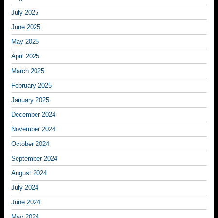
July 2025
June 2025
May 2025
April 2025
March 2025
February 2025
January 2025
December 2024
November 2024
October 2024
September 2024
August 2024
July 2024
June 2024
May 2024